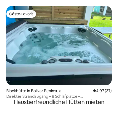
Schritte vom Sand entfernt.
Gäste-Favorit
Gäste-Favorit
Blockhütte in Bolivar Peninsula
Durchschnitt
4,97 (37)
Direkter Strandzugang – 8 Schlafplätze –
Haustierfreundliche Hütten mieten
Haustierfreundlich