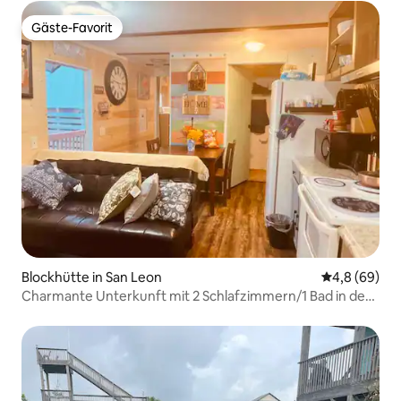
Gäste-Favorit
Gäste-Favorit
Blockhütte in San Leon
Durchschnitt
4,8 (69)
Charmante Unterkunft mit 2 Schlafzimmern/1 Bad in der
Nähe der Dickinson Bay