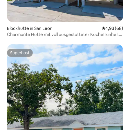
Blockhütte in San Leon
Durchschnittl
4,93 (68)
Charmante Hütte mit voll ausgestatteter Küche! Einheit
Nr. 3
Superhost
Superhost