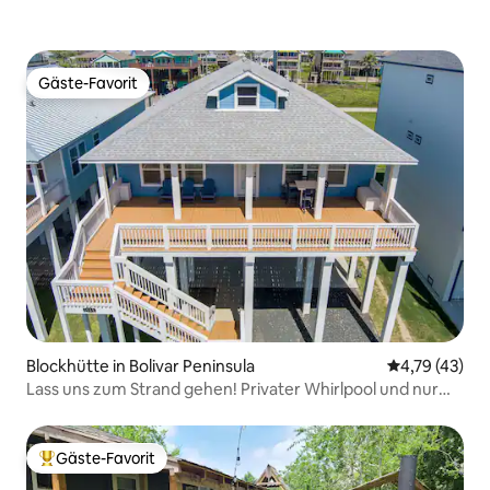
Gäste-Favorit
Gäste-Favorit
Blockhütte in Bolivar Peninsula
Durchschnitt
4,79 (43)
Lass uns zum Strand gehen! Privater Whirlpool und nur
wenige Schritte vom Sandstrand entfernt
Gäste-Favorit
Beliebter Gäste-Favorit.