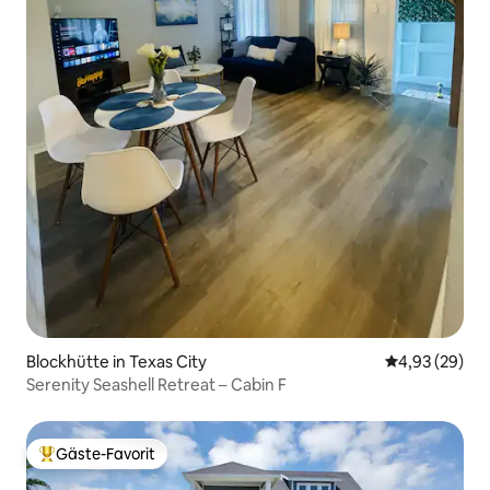
Blockhütte in Texas City
Durchschnittl
4,93 (29)
Serenity Seashell Retreat – Cabin F
Gäste-Favorit
Beliebter Gäste-Favorit.