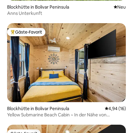
Blockhütte in Bolivar Peninsula
Neue Unt
Neu
Anns Unterkunft
Gäste-Favorit
Beliebter Gäste-Favorit.
Blockhütte in Bolivar Peninsula
Durchschnitt
4,94 (16)
Yellow Submarine Beach Cabin ~ In der Nähe von
Margaritaville