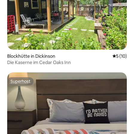
Blockhütte in Dickinson
Durchschn
5 (10)
Die Kaserne im Cedar Oaks Inn
Superhost
Superhost