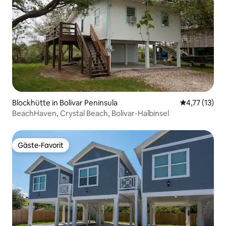
Blockhütte in Bolivar Peninsula
Durchschnitt
4,77 (13)
BeachHaven, Crystal Beach, Bolivar-Halbinsel
Gäste-Favorit
Gäste-Favorit