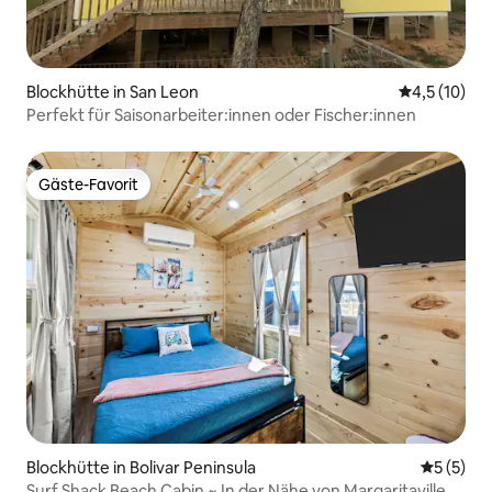
Blockhütte in San Leon
Durchschnit
4,5 (10)
Perfekt für Saisonarbeiter:innen oder Fischer:innen
Gäste-Favorit
Gäste-Favorit
Blockhütte in Bolivar Peninsula
Durchsch
5 (5)
Surf Shack Beach Cabin ~ In der Nähe von Margaritaville ~