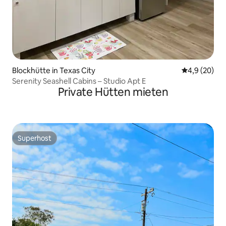
Blockhütte in Texas City
Durchschnitt
4,9 (20)
Serenity Seashell Cabins – Studio Apt E
Private Hütten mieten
Superhost
Superhost