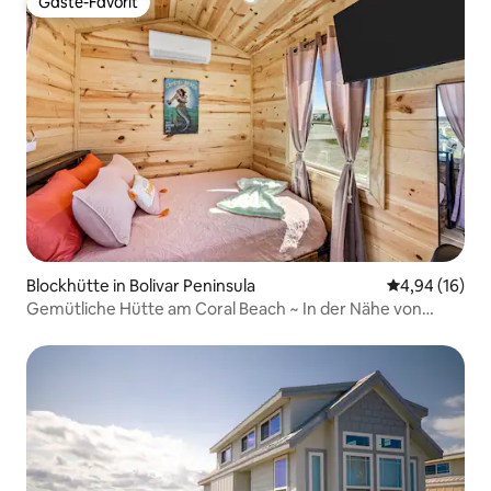
Gäste-Favorit
Gäste-Favorit
Blockhütte in Bolivar Peninsula
Durchschnitt
4,94 (16)
Gemütliche Hütte am Coral Beach ~ In der Nähe von
Margaritaville ~ NEU