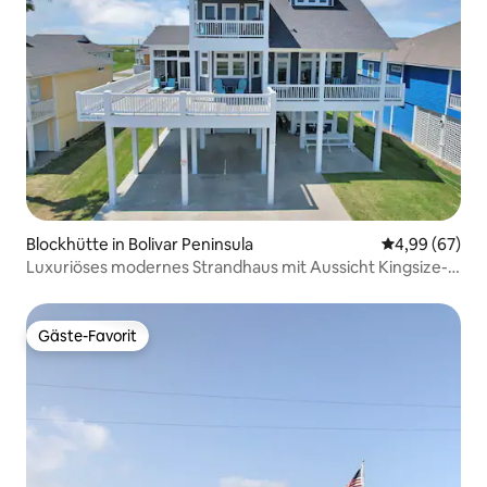
Blockhütte in Bolivar Peninsula
Durchschnittl
4,99 (67)
Luxuriöses modernes Strandhaus mit Aussicht Kingsize-
Bett für 12 Personen
Gäste-Favorit
Gäste-Favorit