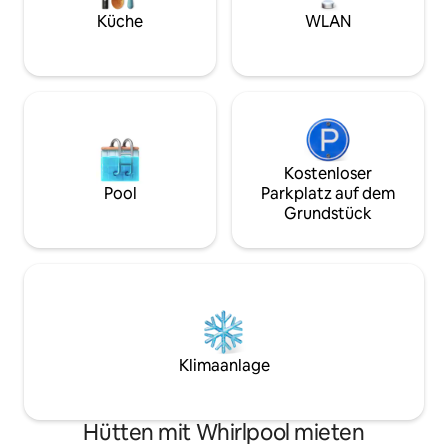
kannst. Die Feuerstelle, die Schaukel und
Buche jetzt und ma
der Grill befinden sich auf dem
Küche
WLAN
einen fantastische
Grundstück. Es ist nur 11 Meilen von
Galveston Island entfernt. Bringe
Mückenspray mit, da es am Wasser liegt.
Kostenloser
Pool
Parkplatz auf dem
Grundstück
Klimaanlage
Hütten mit Whirlpool mieten