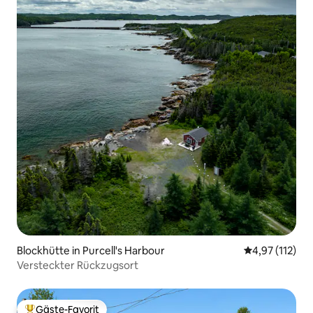
Blockhütte in Purcell's Harbour
Durchschnittl
4,97 (112)
Versteckter Rückzugsort
Gäste-Favorit