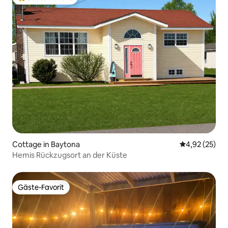
Beliebter Gäste-Favorit.
Cottage in Baytona
Durchschnitt
4,92 (25)
Hemis Rückzugsort an der Küste
Gäste-Favorit
Gäste-Favorit