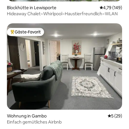
Blockhütte in Lewisporte
Durchschnittl
4,79 (149)
Hideaway Chalet~Whirlpool~Haustierfreundlich~WLAN
Gäste-Favorit
Beliebter Gäste-Favorit.
Wohnung in Gambo
Durchschni
5 (29)
Einfach gemütliches Airbnb