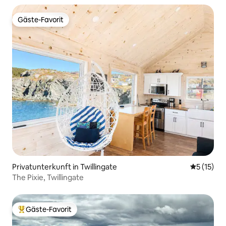
Gäste-Favorit
Gäste-Favorit
Privatunterkunft in Twillingate
Durchschn
5 (15)
The Pixie, Twillingate
Gäste-Favorit
Beliebter Gäste-Favorit.