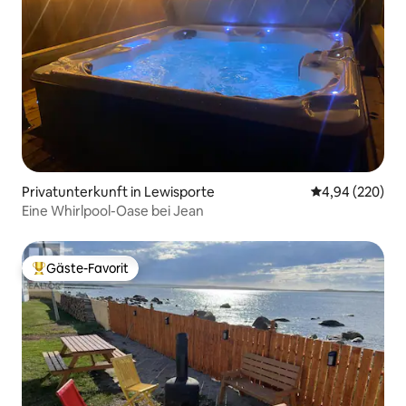
Privatunterkunft in Lewisporte
Durchschnittli
4,94 (220)
Eine Whirlpool-Oase bei Jean
Gäste-Favorit
Beliebter Gäste-Favorit.