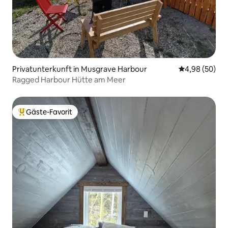
Privatunterkunft in Musgrave Harbour
Durchschnittl
4,98 (50)
Ragged Harbour Hütte am Meer
Gäste-Favorit
Beliebter Gäste-Favorit.