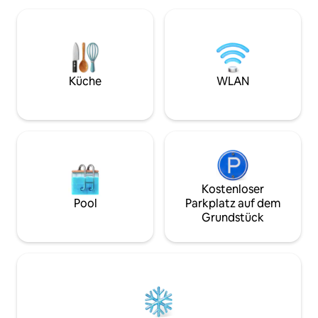
von Farewell, wenn man Fogo besucht.
einfach, alles zu
Nur wenige Minuten vom Privatstrand
zu bieten hat. Genieße Highspeed-
entfernt. Private Einfahrt. In der Gegend
Internet, einen sc
gibt es viele Wanderwege. Macht
eine Waschküche i
tagsüber Sightseeing und kehrt dann in
den Komfort einer
unser gemütliches, ruhiges Ferienhaus
Küche, um eine sc
Küche
WLAN
zurück, um den Meerblick zu genießen,
aufzuwärmen oder
während ihr grillt oder in den
komplettes Jiggs-
Feuerstellen ein Feuer macht. So
entspannend 🩵
Kostenloser
Pool
Parkplatz auf dem
Grundstück