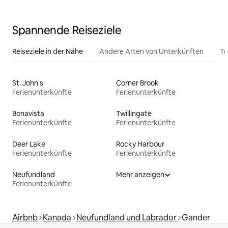
Spannende Reiseziele
Reiseziele in der Nähe
Andere Arten von Unterkünften
To
St. John's
Corner Brook
Ferienunterkünfte
Ferienunterkünfte
Bonavista
Twillingate
Ferienunterkünfte
Ferienunterkünfte
Deer Lake
Rocky Harbour
Ferienunterkünfte
Ferienunterkünfte
Neufundland
Mehr anzeigen
Ferienunterkünfte
Airbnb
Kanada
Neufundland und Labrador
Gander