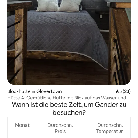
Blockhütte in Glovertown
Durchschn
5 (23)
Hütte A: Gemütliche Hütte mit Blick auf das Wasser und
Wann ist die beste Zeit, um Gander zu
Feuerstelle
besuchen?
Monat
Durchschn.
Durchschn.
Preis
Temperatur