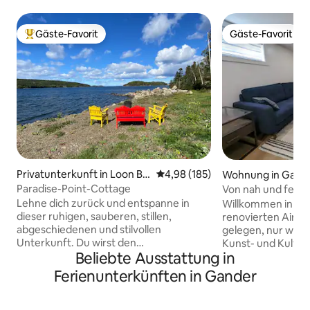
Gäste-Favorit
Gäste-Favorit
Beliebter Gäste-Favorit.
Gäste-Favorit
Privatunterkunft in Loon Ba
Durchschnittliche Bewertung: 4
4,98 (185)
Wohnung in Gand
y
Paradise-Point-Cottage
Von nah und fern f
Lehne dich zurück und entspanne in
Willkommen in un
dieser ruhigen, sauberen, stillen,
renovierten Airbnb in 
abgeschiedenen und stilvollen
gelegen, nur wen
Unterkunft. Du wirst den
Kunst- und Kultu
Beliebte Ausstattung in
wunderschönen Meerblick auf
Gemeindezentrum
atemberaubende Sonnenuntergänge
und dem Stadtplatz
Ferienunterkünften in Gander
lieben. Grill und Feuerstelle sind
Abenteuer oder ein
vorhanden. Zentrale Lage zwischen
einzigartige Erbe 
Lewisporte und Twillingate. In der Nähe
unsere erstklassi