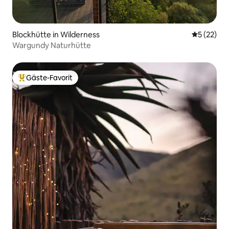
Blockhütte in Wilderness
Durchschn
5 (22)
Wargundy Naturhütte
Gäste-Favorit
Beliebter Gäste-Favorit.