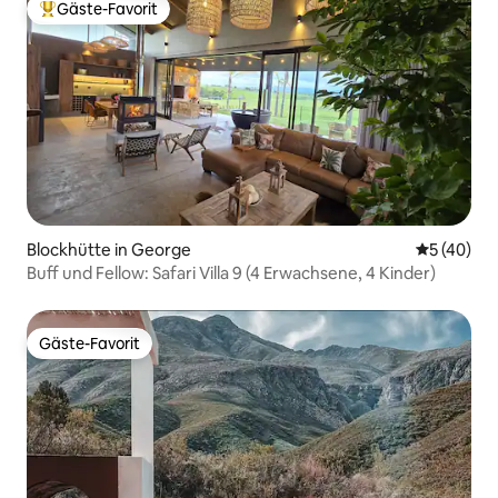
Gäste-Favorit
Beliebter Gäste-Favorit.
Blockhütte in George
Durchschni
5 (40)
Buff und Fellow: Safari Villa 9 (4 Erwachsene, 4 Kinder)
Gäste-Favorit
Gäste-Favorit