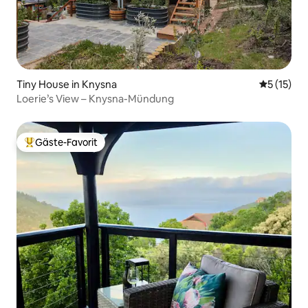
Tiny House in Knysna
Durchschn
5 (15)
Loerie’s View – Knysna-Mündung
Gäste-Favorit
Beliebter Gäste-Favorit.