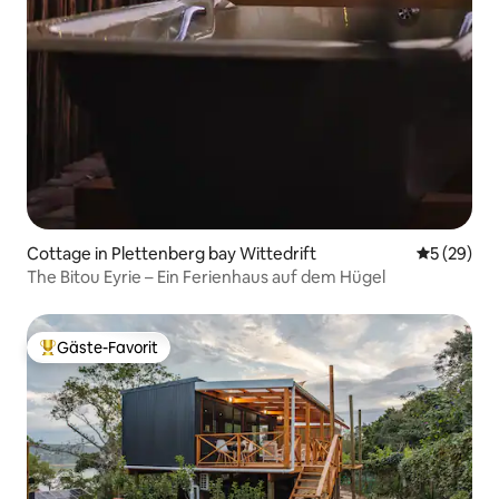
Cottage in Plettenberg bay Wittedrift
Durchschni
5 (29)
The Bitou Eyrie – Ein Ferienhaus auf dem Hügel
Gäste-Favorit
Beliebter Gäste-Favorit.