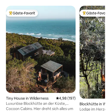
Gäste-Favorit
Gäste-Favorit
Beliebter Gäste-Favorit.
Beliebter Gäste-F
Tiny House in Wilderness
Durchschnittliche Bewertung: 4
4,98 (197)
Luxuriöse Blockhütte an der Küste,
Blockhütte in Wil
Wildnis
Cocoon Cabins. Hier dreht sich alles um
Lodge im Herzen 