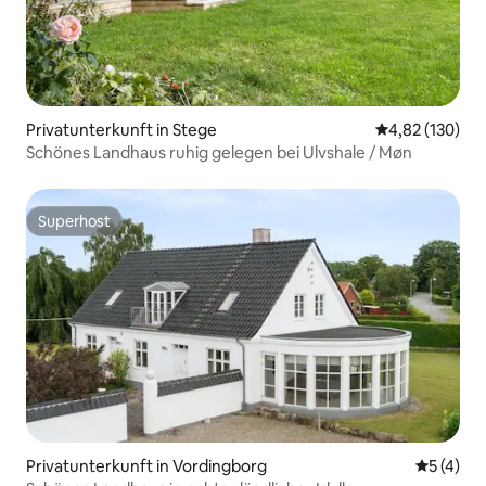
Privatunterkunft in Stege
Durchschnittl
4,82 (130)
Schönes Landhaus ruhig gelegen bei Ulvshale / Møn
Superhost
Superhost
Privatunterkunft in Vordingborg
Durchsch
5 (4)