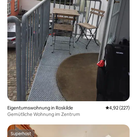
Eigentumswohnung in Roskilde
Durchschnittli
4,92 (227)
Gemütliche Wohnung im Zentrum
Superhost
Superhost