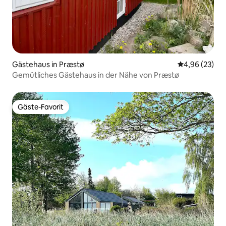
Gästehaus in Præstø
Durchschnittl
4,96 (23)
Gemütliches Gästehaus in der Nähe von Præstø
Gäste-Favorit
Gäste-Favorit