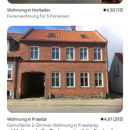
Wohnung in Horbelev
Durchschnitt
4,92 (13)
Ferienwohnung für 5 Personen
Wohnung in Præstø
Durchschnittl
4,61 (203)
Gemütliche 2-Zimmer-Wohnung in Præstø by