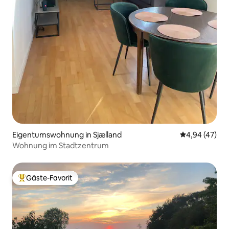
Eigentumswohnung in Sjælland
Durchschnittl
4,94 (47)
Wohnung im Stadtzentrum
Gäste-Favorit
Beliebter Gäste-Favorit.