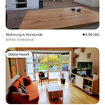
Wohnung in Horslunde
Durchschnittl
4,98 (46)
Schön, funktional
Gäste-Favorit
Gäste-Favorit