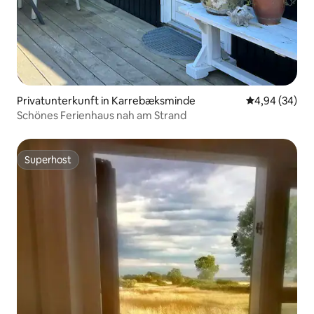
Privatunterkunft in Karrebæksminde
Durchschnittl
4,94 (34)
Schönes Ferienhaus nah am Strand
Superhost
Superhost