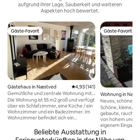
aufgrund ihrer Lage, Sauberkeit und weiteren
Aspekten hoch bewertet.
Gäste-Favorit
Gäste-Favorit
Gäste-Favorit
Gäste-Favorit
Gästehaus in Næstved
Durchschnittliche Bewertung: 4
4,93 (141)
Gemütliche und zentrale Wohnung mit
Wohnung in Næst
eigenem Außenbereich.
Die Wohnung ist 55 m2 groß und verfügt
Neues, schönes Stu
über ein Schlafzimmer, eine Küche / ein
für 2 Personen.
Schöne, kleine, g
Wohnzimmer und ein Badezimmer. Im
gebaute, rauchfr
Wohnzimmer befindet sich ein
von hohem und sa
Schlafsofa mit zwei Schlafplätzen und
eigenem Eingang, 
ein Essbereich für vier Personen. Die
Beliebte Ausstattung in
Personen. Modernes, einfaches,
Küche verfügt über einen Ofen,
nordisches Interie