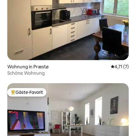
Wohnung in Præstø
Durchschnit
4,71 (7)
Schöne Wohnung
Gäste-Favorit
Beliebter Gäste-Favorit.