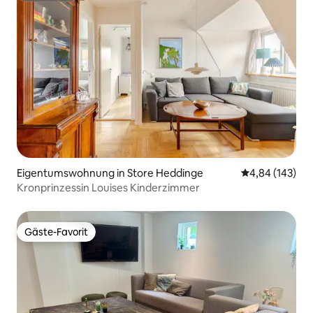
Eigentumswohnung in Store Heddinge
Durchschnittli
4,84 (143)
Kronprinzessin Louises Kinderzimmer
Gäste-Favorit
Gäste-Favorit