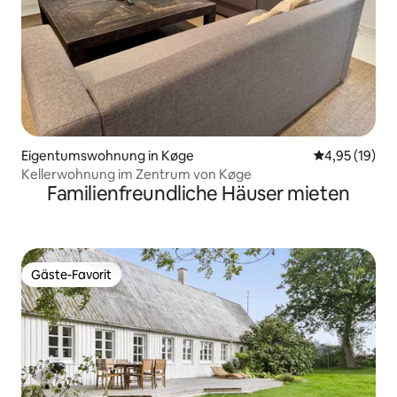
Eigentumswohnung in Køge
Durchschnitt
4,95 (19)
Kellerwohnung im Zentrum von Køge
Familienfreundliche Häuser mieten
Gäste-Favorit
Gäste-Favorit