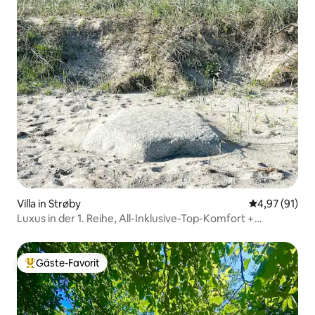
Villa in Strøby
Durchschnitt
4,97 (91)
Luxus in der 1. Reihe, All-Inklusive-Top-Komfort +
SPA/Wald
Gäste-Favorit
Beliebter Gäste-Favorit.