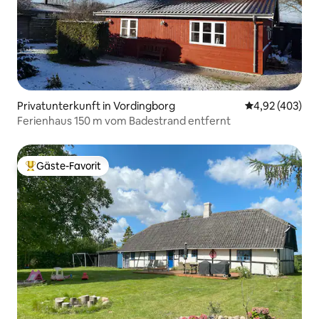
Privatunterkunft in Vordingborg
Durchschnittli
4,92 (403)
Ferienhaus 150 m vom Badestrand entfernt
Gäste-Favorit
Beliebter Gäste-Favorit.