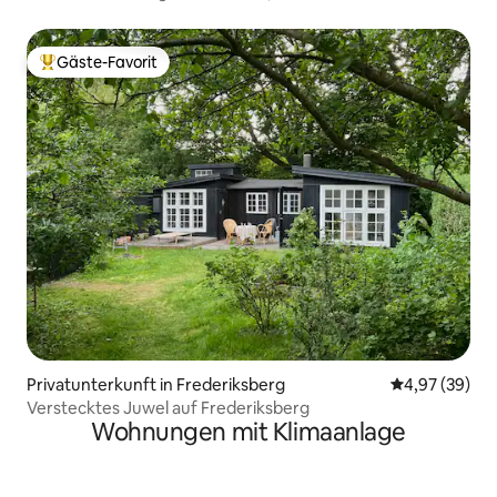
Gäste-Favorit
Beliebter Gäste-Favorit.
Privatunterkunft in Frederiksberg
Durchschnittl
4,97 (39)
Verstecktes Juwel auf Frederiksberg
Wohnungen mit Klimaanlage