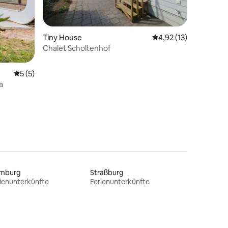
15 Bewertungen
Tiny House
Durchschnittliche Be
4,92 (13)
Chalet Scholtenhof
Durchschnittliche Bewertung: 5 von 5, 5 Bewertungen
5 (5)
a
mburg
Straßburg
ienunterkünfte
Ferienunterkünfte