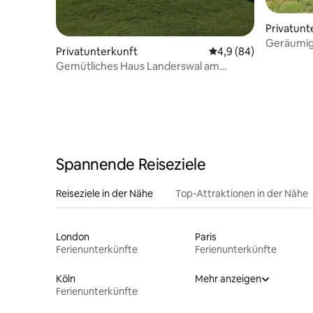
Privatunt
Geräumige
Privatunterkunft
Durchschnittliche Be
4,9 (84)
am Waldr
Gemütliches Haus Landerswal am
Waldrand
Spannende Reiseziele
Reiseziele in der Nähe
Top-Attraktionen in der Nähe
London
Paris
Ferienunterkünfte
Ferienunterkünfte
Köln
Mehr anzeigen
Ferienunterkünfte