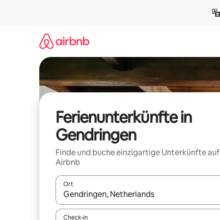
Zu
Inhalten
springen
Ferienunterkünfte in
Gendringen
Finde und buche einzigartige Unterkünfte auf
Airbnb
Ort
Wenn Ergebnisse verfügbar sind, navigiere mit d
Check-in