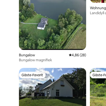
Wohnung
Landidyll
Bungalow
Durchschnittliche Bew
4,86 (28)
Bungalow magnifiek
Gäste-Favorit
Gäste-Fa
Gäste-Favorit
Gäste-Fa