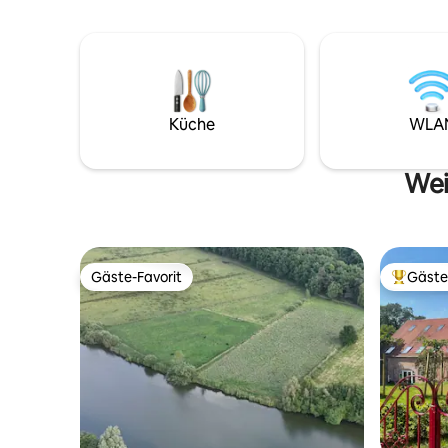
Designbett steht im Wohnzimmer. Die
Schlafzim
Außendusche befindet sich auf Ihrer
Küche, e
privaten Terrasse. Im Garten mit Blick
private Park
über den Rhein befinden sich
deinen Mo
verschiedene Sitz- und Grillplätze.
Terrasse,
den ganze
Küche
WLA
Hier wirst
Wei
Gäste-Favorit
Gäste
Gäste-Favorit
Beliebte