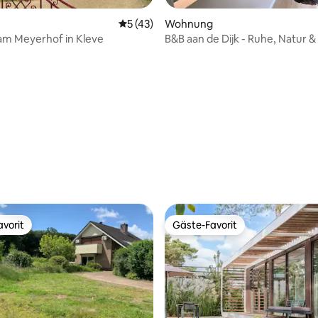
Durchschnittliche Bewertung: 5 von 5, 
5 (43)
Wohnung
 am Meyerhof in Kleve
B&B aan de Dijk - Ruhe, Natur 
Zevenaar.
ertung: 4,86 von 5, 28 Bewertungen
vorit
Gäste-Favorit
vorit
Gäste-Favorit