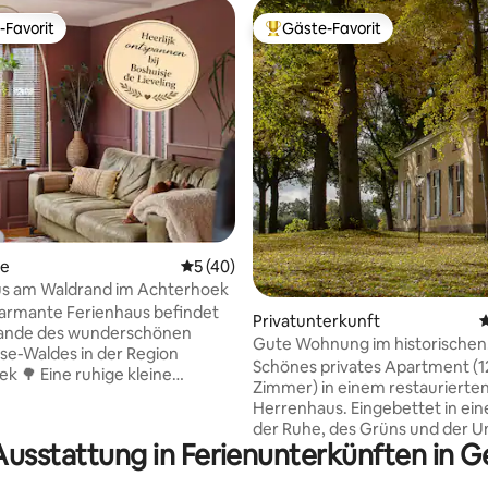
-Favorit
Gäste-Favorit
r Gäste-Favorit.
Beliebter Gäste-Favorit.
rtung: 4,94 von 5, 186 Bewertungen
se
Durchschnittliche Bewertung: 5 von 5, 
5 (40)
us am Waldrand im Achterhoek
armante Ferienhaus befindet
Privatunterkunft
D
Rande des wunderschönen
Gute Wohnung im historischen
se-Waldes in der Region
Stadthaus!
Schönes privates Apartment (120 m ²/ 5
uhige kleine
Zimmer) in einem restaurierte
ft mit einem schönen Garten
Herrenhaus. Eingebettet in ei
rivatsphäre. Perfekt für
der Ruhe, des Grüns und der U
 Radfahrer, Freund:innen oder
Ausstattung in Ferienunterkünften in 
und des Raumes. Mit hohen De
infach dem Alltag entfliehen
Blick von jedem Zimmer auf de
er 2