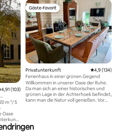
Bungalo
Gäste-Favorit
Gäste
Gäste-Favorit
Beliebte
Pure Ver
mit Whirl
Spüre die
Bettwäsc
am Morge
Blubbern
privaten 
Suite ist 
angeregt
Genuss, 
Palace H
Privatunterkunft
Durchschnittliche Be
4,9 (134)
Julianat
40 Bewertungen
ist wenig
Ferienhaus in einer grünen Gegend
entfernt.
Willkommen in unserer Oase der Ruhe.
romantis
Da man sich an einer historischen und
urchschnittliche Bewertung: 4,91 von 5, 103 Bewertungen
4,91 (103)
wohlverd
grünen Lage in der Achterhoek befindet,
Urlaubsun
kann man die Natur voll genießen. Vor
Traumort
Jahrhunderten befand sich auf dem
n
Grundstück ein Schloss namens „Huis
ne Oase
Ulft“. Früher gehörte es der Schwester
nterkunft
einer der wichtigsten historischen
Gendringen
cken,
Persönlichkeiten der Niederlande.
n großen
Heutzutage ähnelt die Lage immer noch