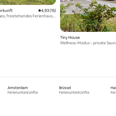
erkunft
Durchschnittliche Bewertung: 4,93 von 5, 
4,93 (15)
s, freistehendes Ferienhaus
wertung: 4,9 von 5, 84 Bewertungen
and.
Tiny House
Wellness-Modus – private Saun
Amsterdam
Brüssel
Ha
Ferienunterkünfte
Ferienunterkünfte
Fer