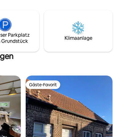
ng.
der Schönheit eines Märchens. Das
z, sichere
Ferienhaus ist komfortabel mit
om,
Einrichtungen wie einer großen privaten
LAN,
Terrasse, mehreren einzigartigen
Schlafzimmern und einer voll
en. Die
ausgestatteten Küche ausgestattet.
ser Parkplatz
 können
Klimaanlage
 Grundstück
inuten
r,
ngen
Gäste-Favorit
Gäste-Favorit