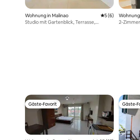
Wohnung in Malinao
Durchschnittliche
5 (6)
Wohnung 
Studio mit Gartenblick, Terrasse,
2-Zimmer
Schreibtisch, WLAN, Küche, 2
[Solarbet
Gäste-Favorit
Gäste-Fa
Gäste-Favorit
Gäste-Fa