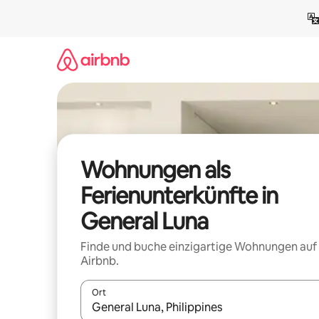
Zu
Inhalten
springen
Wohnungen als
Ferienunterkünfte in
General Luna
Finde und buche einzigartige Wohnungen auf
Airbnb.
Ort
Wenn Ergebnisse verfügbar sind, navigiere mit d