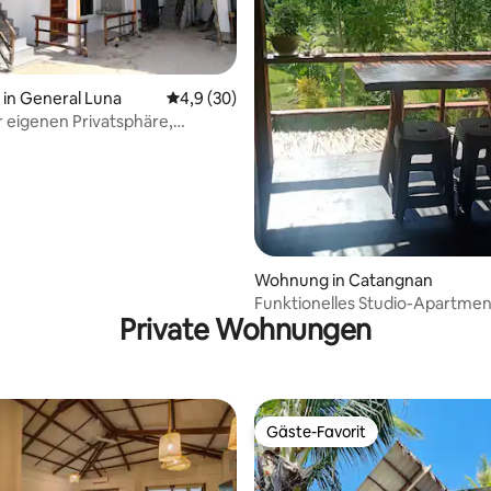
ertung: 4,85 von 5, 27 Bewertungen
in General Luna
Durchschnittliche Bewertung: 4,9 von 5, 
4,9 (30)
r eigenen Privatsphäre,
endes Zuhause
Wohnung in Catangnan
Funktionelles Studio-Apartmen
Private Wohnungen
Balkon und Küche
Gäste-Favorit
Gäste-Favorit