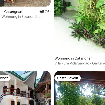
 Bewertung: 5 von 5, 6 Bewertungen
in Catangnan
Durchschnittliche Bewertung: 5 von 5, 
5 (16)
-Wohnung in Strandnähe
rieben]
Wohnung in Catangnan
Villa Pura Vida Siargao - Garten-
vorit
Gäste-Favorit
vorit
Gäste-Favorit