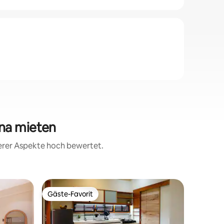
na mieten
terer Aspekte hoch bewertet.
Wohnung 
Gäste-Favorit
Gäste-F
Gäste-Favorit
Gäste-F
Dharma 2
Restaura
Willkomm
Luxus-Pr