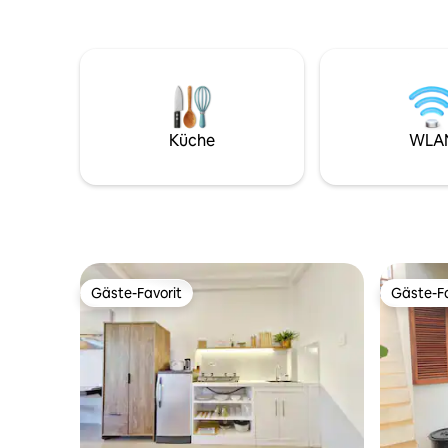
reibungslosen Aufenthalt auf der Insel.
verfügt ü
Erlebe das Herz der Insel von deinem
Queensize
eigenen, abgeschiedenen Rückzugsort
schnelles
aus.
einen eig
Küche. Ganz gleich, ob du ein
Alleinreis
digitaler
Küche
WLA
Ort zum 
– dieses S
einen an
Gäste-Favorit
Gäste-Fa
Gäste-Favorit
Gäste-Fa