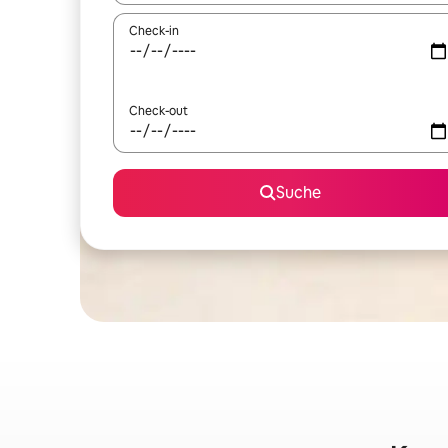
Check-in
Check-out
Suche