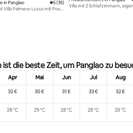
e in Panglao
Durchschnittliche Bewertung: 5 von 5, 
5 (35)
Villa mit 2 Schlafzimmern, eig
 Villa Palmera-Luxus mit Pool,
privatem Pool und Küche
ist die beste Zeit, um Panglao zu bes
Apr
Mai
Jun
Jul
Aug
32 €
30 €
31 €
33 €
32 €
28 °C
29 °C
28 °C
28 °C
28 °C