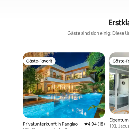
Erstkl
Gäste sind sich einig: Diese
Gäste-Favorit
Gäste-Fa
Gäste-Favorit
Gäste-Fa
Eigentum
Privatunterkunft in Panglao
Durchschnittliche Bew
4,94 (18)
ao
1 XL Jacu