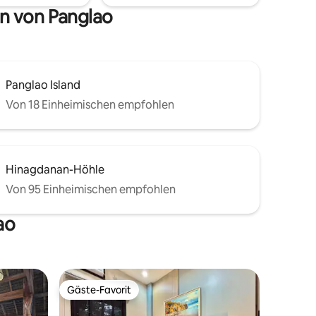
tropischen Panglao und Bohol
n von Panglao
entspannen kannst, erwartet dich.💙
Panglao Island
Von 18 Einheimischen empfohlen
Hinagdanan-Höhle
Von 95 Einheimischen empfohlen
ao
Gäste-Favorit
Gäste-Favorit