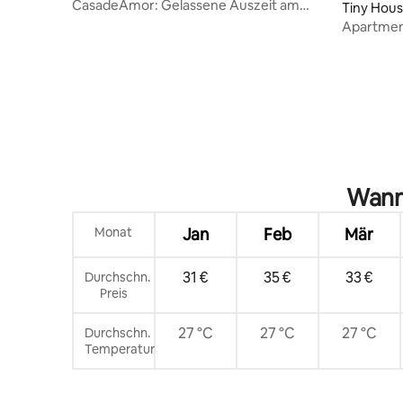
CasadeAmor: Gelassene Auszeit am
Tiny Hous
Pool
Apartment
Panglao
Wann 
Monat
Jan
Feb
Mär
31 €
35 €
33 €
Durchschn.
Preis
27 °C
27 °C
27 °C
Durchschn.
Temperatur