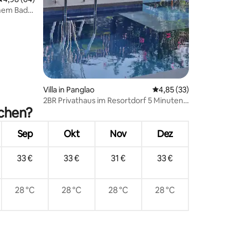
35 Bewertungen
enem Bad,
Villa in Panglao
Durchschnittliche Be
4,85 (33)
2BR Privathaus im Resortdorf 5 Minuten
uchen?
nach Alona
Sep
Okt
Nov
Dez
33 €
33 €
31 €
33 €
28 °C
28 °C
28 °C
28 °C