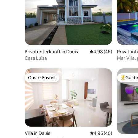
Privatunterkunft in Dauis
Durchschnittliche Bew
4,98 (46)
Privatunt
Casa Luisa
Mar Villa,
Karaoke, 
Gäste-Favorit
Gäste
Gäste-Favorit
Beliebte
Villa in Dauis
Durchschnittliche Bew
4,95 (40)