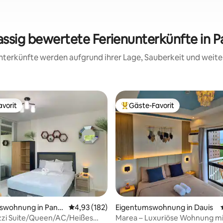
assig bewertete Ferienunterkünfte in 
 Unterkünfte werden aufgrund ihrer Lage, Sauberkeit und wei
vorit
Gäste-Favorit
vorit
Beliebter Gäste-Favorit.
swohnung in Pangl
Durchschnittliche Bewertung: 4,93 von 5, 1
4,93 (182)
Eigentumswohnung in Dauis
ertung: 4,94 von 5, 18 Bewertungen
zzi Suite/Queen/AC/Heißes
Marea – Luxuriöse Wohnung mi