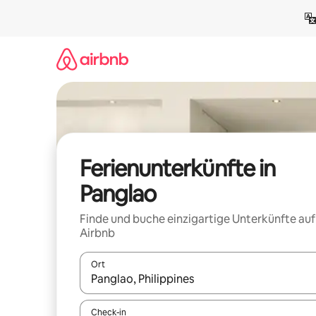
Zu
Inhalten
springen
Ferienunterkünfte in
Panglao
Finde und buche einzigartige Unterkünfte auf
Airbnb
Ort
Wenn Ergebnisse verfügbar sind, navigiere mit d
Check-in