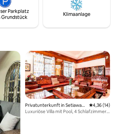
8 Gäste
Über 50
ser Parkplatz
gen vor
Klimaanlage
 Grundstück
Plaza.
n / RM8
Privatunterkunft in Setiawan
Durchschnittliche Be
4,36 (14)
gsa
Luxuriöse Villa mit Pool, 4 Schlafzimmer,
Wangsa Maju | Airhost
14 Bewertungen