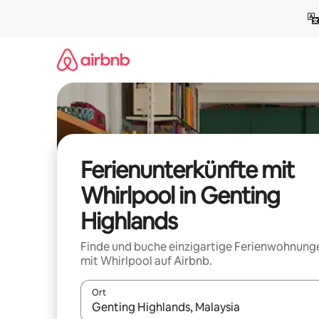
Zu
Inhalten
springen
Ferienunterkünfte mit
Whirlpool in Genting
Highlands
Finde und buche einzigartige Ferienwohnung
mit Whirlpool auf Airbnb.
Ort
Wenn Ergebnisse verfügbar sind, navigiere mit d