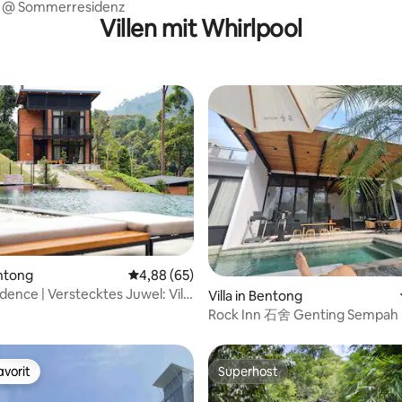
e @ Sommerresidenz
Villen mit Whirlpool
wertung: 4,91 von 5, 55 Bewertungen
entong
Durchschnittliche Bewertung: 4,88 von 5, 
4,88 (65)
dence | Verstecktes Juwel: Villa
Villa in Bentong
lick
Rock Inn 石舍 Genting Sempah
vorit
Superhost
vorit
Superhost