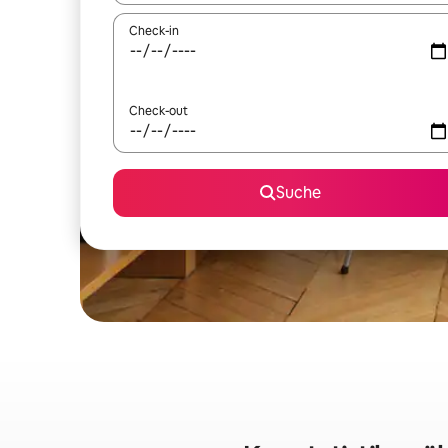
Check-in
Check-out
Suche