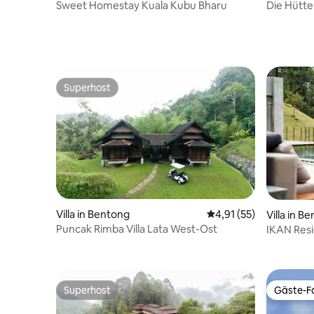
bu Bharu
Sweet Homestay Kuala Kubu Bharu
Die Hütt
Superhost
Superhost
Villa in Bentong
Durchschnittliche Be
4,91 (55)
Villa in B
Puncak Rimba Villa Lata West-Ost
IKAN Resi
mit Waldb
Superhost
Gäste-Fa
Superhost
Gäste-Fa