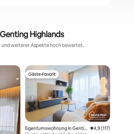
 Genting Highlands
it und weiterer Aspekte hoch bewertet.
Villa in 
Gäste-Favorit
Superho
Gäste-Favorit
Superho
Windmühl
Wind & N
Brise, ru
ein ents
erholsam
Veransta
Heiratsan
Familien
Ort, um 
schöne E
Eigentumswohnung in Gentin
Durchschnittliche Be
4,9 (117)
gemeinsa
g Highlands