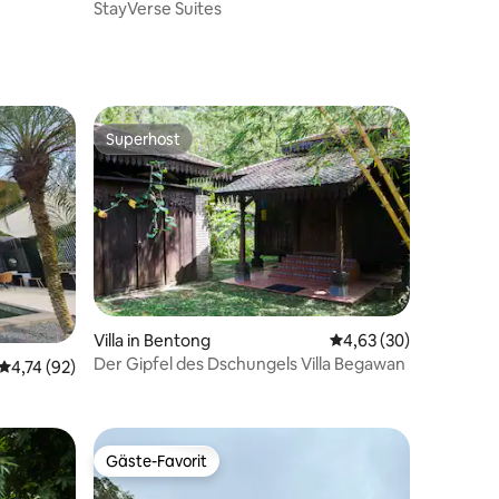
StayVerse Suites
Superhost
Superhost
Villa in Bentong
Durchschnittliche Be
4,63 (30)
65 Bewertungen
Der Gipfel des Dschungels Villa Begawan
Durchschnittliche Bewertung: 4,74 von 5, 92 Bewertungen
4,74 (92)
Gäste-Favorit
Gäste-Favorit