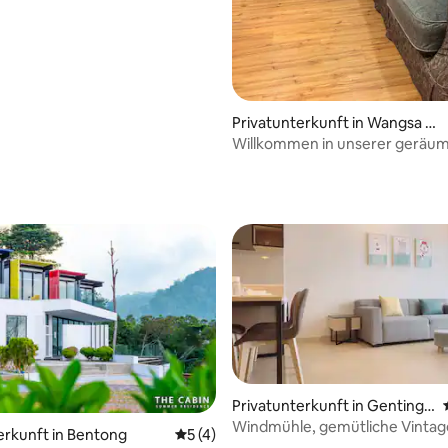
Privatunterkunft in Wangsa Ma
ju
Willkommen in unserer geräu
Privatunterkunft
ertung: 4,91 von 5, 103 Bewertungen
Privatunterkunft in Genting
Highlands
Windmühle, gemütliche Vintag
ertung: 4,84 von 5, 38 Bewertungen
erkunft in Bentong
Durchschnittliche Bewertung: 5 von 5,
5 (4)
Gastfamilie 🛋🛋🛋