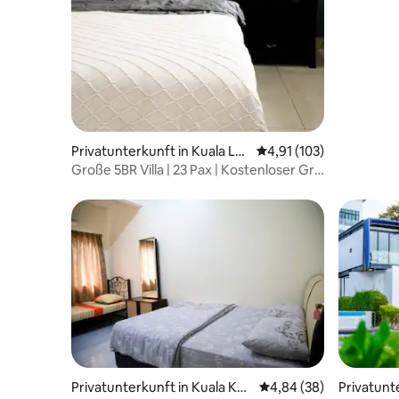
Privatunterkunft in Kuala Lu
Durchschnittliche Bew
4,91 (103)
mpur
Große 5BR Villa | 23 Pax | Kostenloser Grill
| Versammlung
Privatunterkunft in Kuala Ku
Durchschnittliche Bew
4,84 (38)
Privatunt