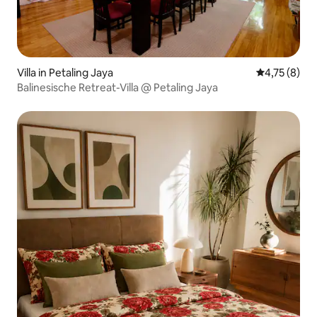
Villa in Petaling Jaya
Durchschnit
4,75 (8)
Balinesische Retreat-Villa @ Petaling Jaya