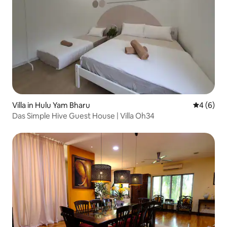
Villa in Hulu Yam Bharu
Durchschn
4 (6)
Das Simple Hive Guest House | Villa Oh34