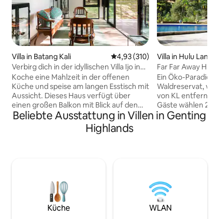
Villa in Batang Kali
Durchschnittliche Bewertung: 4
4,93 (310)
Villa in Hulu Langa
Verbirg dich in der idyllischen Villa Ijo in
Far Far Away Hulu
die Natur
Koche eine Mahlzeit in der offenen
Ein Öko-Paradies
Küche und speise am langen Esstisch mit
Waldreservat, wen
Aussicht. Dieses Haus verfügt über
von KL entfernt. Die meisten unserer
einen großen Balkon mit Blick auf den
Gäste wählen 2 Nächt
Beliebte Ausstattung in Villen in Genting
Fluss, Zugang zu Waldwanderwegen
ausgestattete Reso
und dem Fluss, einen Innenhof mit
12 Personen – 8 z
Highlands
versunkenen Gärten und einen offenen
auf dem Boden si
Grundriss, der einen komfortablen
erhältlich. Villa ma
Raum schafft. Wache mit dem
unter 7 Jahren. Be
Zwitschern der Vögel auf und
zusätzliches Chale
beobachte, wie sie Insekten fangen
Verfügung – frage
oder Nektar von blühenden Pflanzen
Komplett mit eig
sammeln. Lausche den beruhigenden
Salzwasserpool, u
Klängen des fließenden Flusses.
zu gewährleisten. 
Picknickplätze am Fluss In Batang Kali
in der Küche des 
Küche
WLAN
gelegen, ist Kg Hulu Rening ein ruhiges
dem Grill oder las