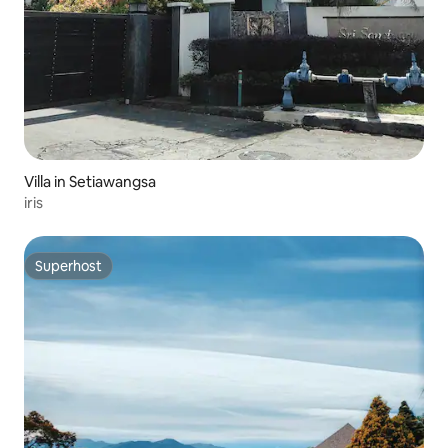
Villa in Setiawangsa
iris
Superhost
Superhost