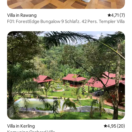
Villa in Rawang
Durchschnit
4,71 (7)
F01: ForestEdge Bungalow 9 Schlafz. 42 Pers. Templer Villa
Villa in Kerling
Durchschnittl
4,95 (20)