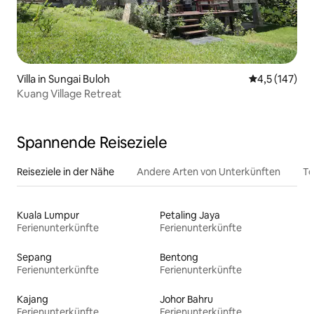
Villa in Sungai Buloh
Durchschnitt
4,5 (147)
Kuang Village Retreat
Spannende Reiseziele
Reiseziele in der Nähe
Andere Arten von Unterkünften
To
Kuala Lumpur
Petaling Jaya
Ferienunterkünfte
Ferienunterkünfte
Sepang
Bentong
Ferienunterkünfte
Ferienunterkünfte
Kajang
Johor Bahru
Ferienunterkünfte
Ferienunterkünfte