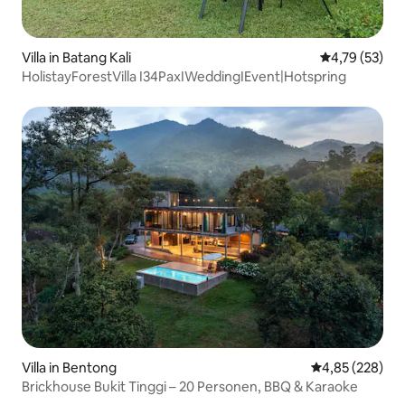
Villa in Batang Kali
Durchschnitt
4,79 (53)
HolistayForestVilla I34PaxIWeddingIEvent|Hotspring
Villa in Bentong
Durchschnittli
4,85 (228)
Brickhouse Bukit Tinggi – 20 Personen, BBQ & Karaoke