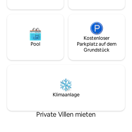
Dorf mit Häusern, die um die grünen
schicken.
Hügellandschaften verstreut sind. Die
Städte Batang Kali, Hulu Yam Bharu und
Kuala Kubu Bharu sind nur eine kurze
Autofahrt entfernt und bieten viele
Restaurants. Am besten erreichst du
alles mit dem Auto. Sehenswürdigkeiten
Kostenloser
in der Nähe: World of Phalaenopsis
Pool
Parkplatz auf dem
(Moth Orchids), Ulu Yam – 12 km (16
Grundstück
Minuten Fahrt) Genting Highlands
Premium Outlets – 25 km (30 Minuten
Fahrt) Resorts World Genting – 32 km
(40-minütige Fahrt) Kuala Kubu Bharu –
21 km (30 Autominuten) Chiling-
Wasserfälle – 33 km (40 Minuten Fahrt)
Klimaanlage
Private Villen mieten