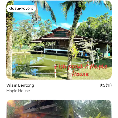
Gäste-Favorit
Gäste-Favorit
Villa in Bentong
Durchschn
5 (11)
Maple House