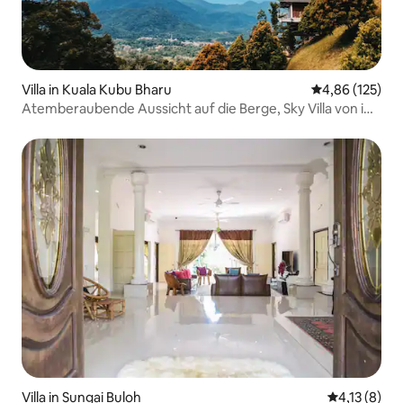
Villa in Kuala Kubu Bharu
Durchschnittl
4,86 (125)
Atemberaubende Aussicht auf die Berge, Sky Villa von iO
Home
Villa in Sungai Buloh
Durchschnit
4,13 (8)