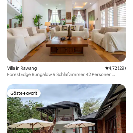
Villa in Rawang
Durchschnitt
4,72 (29)
ForestEdge Bungalow 9 Schlafzimmer 42 Personen
Templer Villa
Gäste-Favorit
Gäste-Favorit