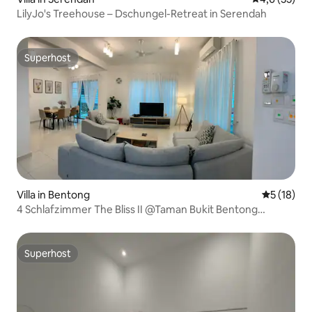
LilyJo's Treehouse – Dschungel-Retreat in Serendah
Superhost
Superhost
Villa in Bentong
Durchschn
5 (18)
4 Schlafzimmer The Bliss II @Taman Bukit Bentong
300 Mbit/s WLAN
Superhost
Superhost