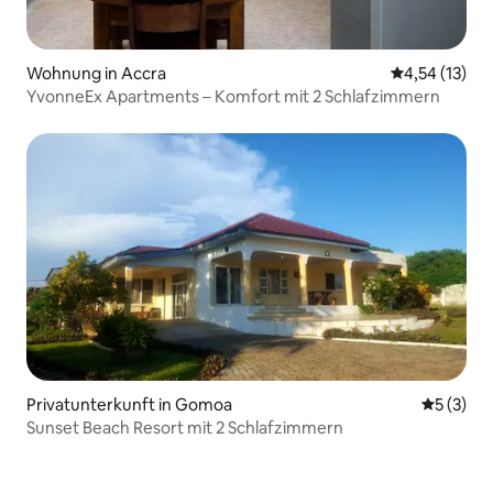
Wohnung in Accra
Durchschnitt
4,54 (13)
YvonneEx Apartments – Komfort mit 2 Schlafzimmern
Privatunterkunft in Gomoa
Durchsch
5 (3)
Sunset Beach Resort mit 2 Schlafzimmern