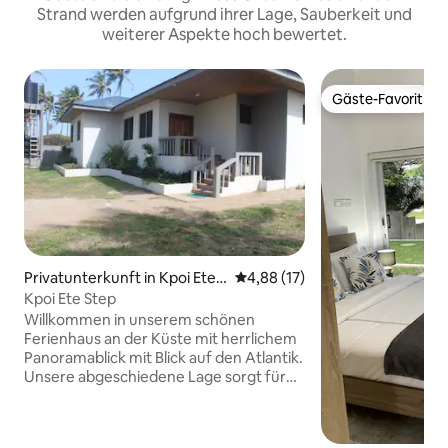
Strand werden aufgrund ihrer Lage, Sauberkeit und
weiterer Aspekte hoch bewertet.
Gäste-Favorit
Gäste-Favorit
Privatunterkunft in Kpoi Ete S
Durchschnittliche Bewertung: 
4,88 (17)
tep
Kpoi Ete Step
Willkommen in unserem schönen
Ferienhaus an der Küste mit herrlichem
Panoramablick mit Blick auf den Atlantik.
Unsere abgeschiedene Lage sorgt für
viel Ruhe und Privatsphäre. Von fast
jedem Zimmer aus hast du einen
ungehinderten Blick auf das Wasser.