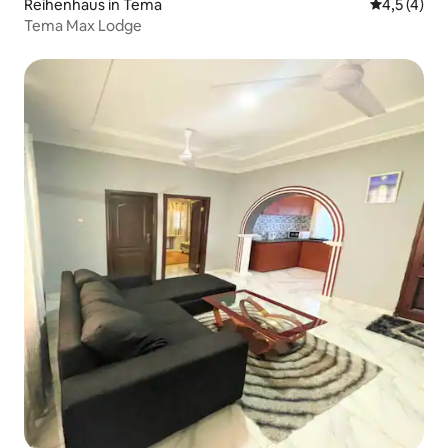
Reihenhaus in Tema
Durchschni
4,5 (4)
Tema Max Lodge