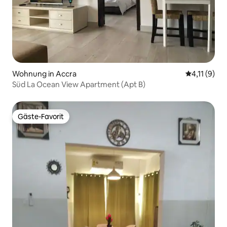
Wohnung in Accra
Durchschnit
4,11 (9)
Süd La Ocean View Apartment (Apt B)
Gäste-Favorit
Gäste-Favorit