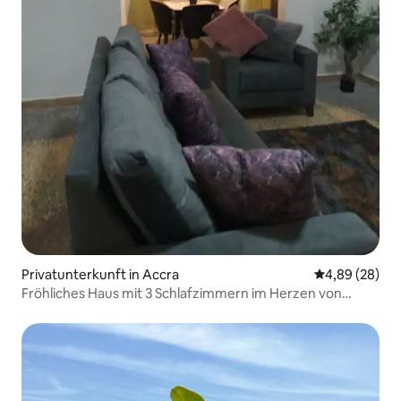
Privatunterkunft in Accra
Durchschnittl
4,89 (28)
Fröhliches Haus mit 3 Schlafzimmern im Herzen von
Accra