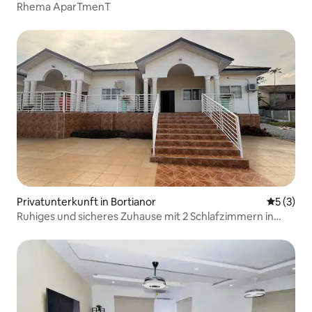
Rhema AparTmenT
Privatunterkunft in Bortianor
Durchsch
5 (3)
Ruhiges und sicheres Zuhause mit 2 Schlafzimmern in
Bortianor.