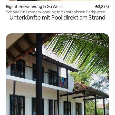
Eigentumswohnung in Ga West
Durchschni
3,8 (5)
Schöne Einzimmerwohnung mit kostenlosen Parkplätzen
Unterkünfte mit Pool direkt am Strand
vor Ort