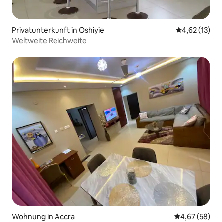
Privatunterkunft in Oshiyie
Durchschnitt
4,62 (13)
Weltweite Reichweite
Wohnung in Accra
Durchschnittl
4,67 (58)