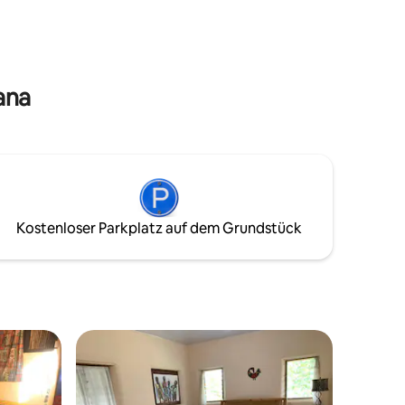
en Strand
hinaufgeht, wo du die presbyterianische
r hängt.
Kirche finden kannst
aber
5 $.
ana
Kostenloser Parkplatz auf dem Grundstück