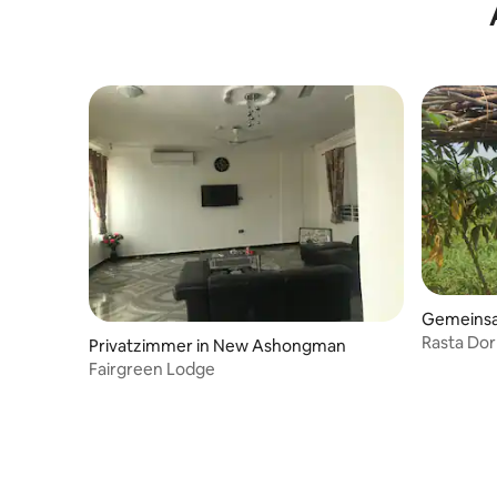
Hobbit-Haus Butre
Gemeinsa
a West
Rasta Do
Privatzimmer in New Ashongman
an abgel
Fairgreen Lodge