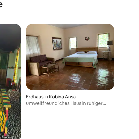
e
 5 Bewertungen
Erdhaus in Kobina Ansa
umweltfreundliches Haus in ruhiger
natürlicher Umgebung