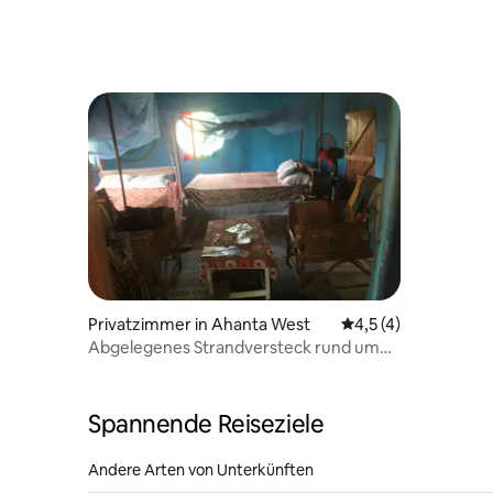
Privatzimmer in Ahanta West
Durchschnittliche 
4,5 (4)
Abgelegenes Strandversteck rund um
Hobbit-Haus Butre
Spannende Reiseziele
Andere Arten von Unterkünften