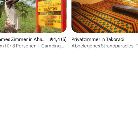
mes Zimmer in Ahant
Durchschnittliche Bewertung: 4,4 von 5,
4,4 (5)
Privatzimmer in Takoradi
rm für 8 Personen + Camping
Abgelegenes Strandparadies: 
egenem Strand
Rivendell Suite
Bewertung: 4,5 von 5, 4 Bewertungen