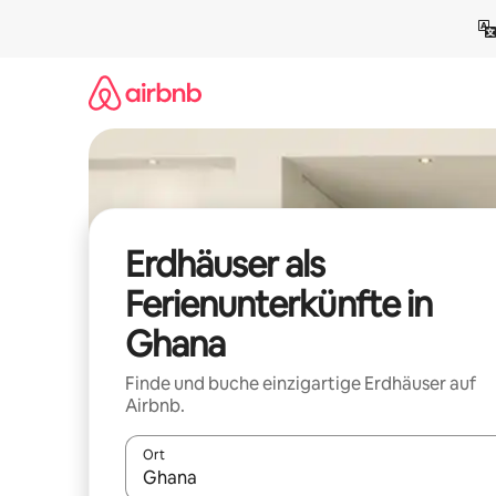
Zu
Inhalten
springen
Erdhäuser als
Ferienunterkünfte in
Ghana
Finde und buche einzigartige Erdhäuser auf
Airbnb.
Ort
Wenn Ergebnisse verfügbar sind, navigiere mit d