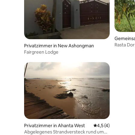
Gemeinsa
a West
Rasta Do
Privatzimmer in New Ashongman
an abgel
Fairgreen Lodge
Privatzimmer in Ahanta West
Durchschnittliche 
4,5 (4)
Abgelegenes Strandversteck rund um