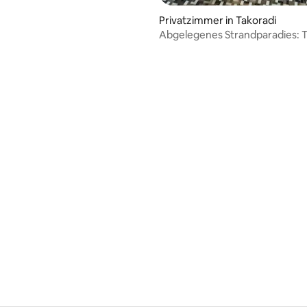
Privatzimmer in Takoradi
Abgelegenes Strandparadies: 
Rivendell Suite
Bewertung: 4,5 von 5, 4 Bewertungen