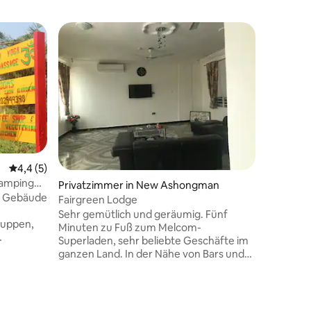
 4 Bewertungen
t
Durchschnittliche Bewertung: 4,4 von 5, 5 Bewertungen
4,4 (5)
Camping
Privatzimmer in New Ashongman
Erdhaus 
es Gebäude
Fairgreen Lodge
umweltfr
natürlic
Sehr gemütlich und geräumig. Fünf
Diese Unt
ruppen,
Minuten zu Fuß zum Melcom-
ländlich
Superladen, sehr beliebte Geschäfte im
(15 Minut
ucher,
ganzen Land. In der Nähe von Bars und
Kapküste
 einem
Bargeldpunkten. Etwa 20 Minuten zur
komforta
n Preis in
Universität von Ghana. Gute Gegend
ruhigen,
zum Joggen, das meine tägliche
Umgebu
me. 2
Aktivität ist und die Atomic Hills