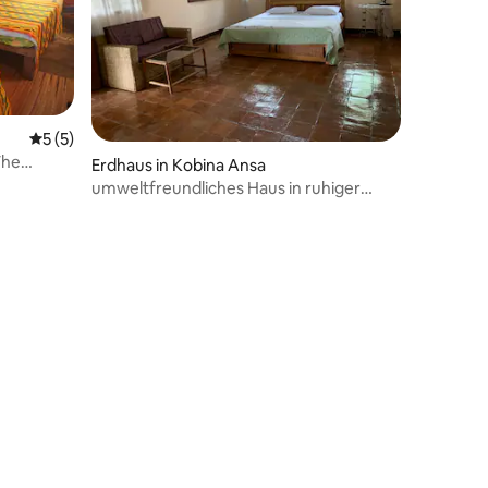
 5 Bewertungen
Durchschnittliche Bewertung: 5 von 5, 5 Bewertungen
5 (5)
The
Erdhaus in Kobina Ansa
umweltfreundliches Haus in ruhiger
natürlicher Umgebung