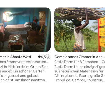
mer in Ahanta West
Durchschnittliche Bewertung: 4,5 von 5,
4,5 (4)
Gemeinsames Zimmer in Ahan
a West
nes Strandversteck rund um
Rasta Dorm für 8 Personen + 
aus Butre
an abgelegenem Strand
tzt in Mittelerde im Green Zion
Rasta Dorm ist ein einzigartig
n schöner Garten,
aus natürlichen Materialien für
llis angebaut und gebaut
Alleinreisende, Paare, große G
r hier ist, um Ihnen inmitten
Freiwillige, Camper, Touristen,
rschönen Natur in Ihrer
Rucksacktouristen, Festivalbes
u dienen. Hängematten,
Menschen auf der Suche nach
che, Restaurant und Bar in
Refugium .... zu einem günstige
er Umgebung an einem
einem Hektar Land voller blumen,
 Bewertung: 5 von 5, 5 Bewertungen
enen Strand. Paradies! Das
Schmetterlinge , Vögel und Bäu