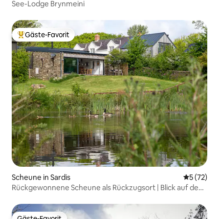
See-Lodge Brynmeini
Gäste-Favorit
Beliebter Gäste-Favorit.
Scheune in Sardis
Durchschn
5 (72)
Rückgewonnene Scheune als Rückzugsort | Blick auf den
Teich | Hundefreundlich
Gäste-Favorit