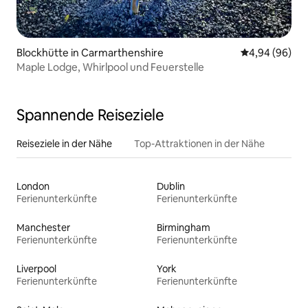
Blockhütte in Carmarthenshire
Durchschnittl
4,94 (96)
Maple Lodge, Whirlpool und Feuerstelle
Spannende Reiseziele
Reiseziele in der Nähe
Top-Attraktionen in der Nähe
London
Dublin
Ferienunterkünfte
Ferienunterkünfte
Manchester
Birmingham
Ferienunterkünfte
Ferienunterkünfte
Liverpool
York
Ferienunterkünfte
Ferienunterkünfte