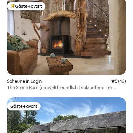
Gäste-Favorit
Beliebter Gäste-Favorit.
Scheune in Login
Durchschn
5 (43)
The Stone Barn (umweltfreundlich | holzbefeuerter
Whirlpool)
Gäste-Favorit
Gäste-Favorit