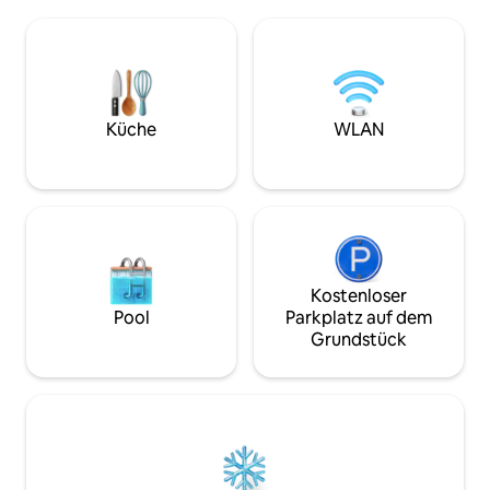
eingezäunten Garten restauriert.
Klippenwanderung
Geeignet für Einzelreisende, Paare und
Beobachte die St
Kreative. Wir können auf Anfrage Babys
bequemen Kingsiz
und Kleinkinder unterbringen und ein
dir an einem Holz
Reisebett sowie einen Hochstuhl zur
(kostenloses Hol
Verfügung stellen. Gut erzogene Hunde
mit Badewanne, D
sind willkommen Bwthyn Bran ist
Fußbodenheizung.
Küche
WLAN
bestens ausgestattet und es werden
Küche mit Kaffee
frisch gewaschene Bettwäsche und
Überdachter Sitzpl
Handtücher bereitgestellt.
Feuerstelle und Gri
Smart-TV (Netflix 
Hunde willkomme
Kostenloser
Pool
Parkplatz auf dem
Grundstück