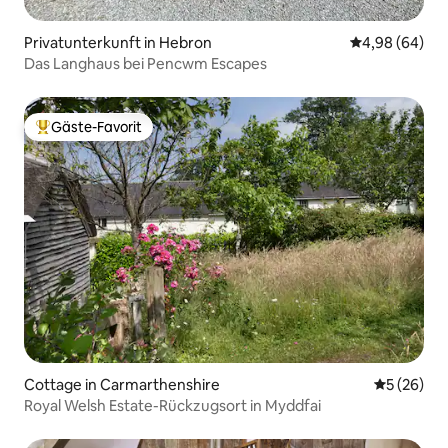
Privatunterkunft in Hebron
Durchschnittl
4,98 (64)
Das Langhaus bei Pencwm Escapes
Gäste-Favorit
Beliebter Gäste-Favorit.
Cottage in Carmarthenshire
Durchschni
5 (26)
Royal Welsh Estate-Rückzugsort in Myddfai