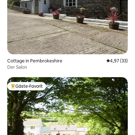
Cottage in Pembrokeshire
Durchschnitt
4,97 (33)
Der Salon
Gäste-Favorit
Beliebter Gäste-Favorit.