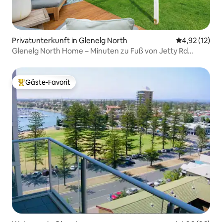
Privatunterkunft in Glenelg North
Durchschnitt
4,92 (12)
Glenelg North Home – Minuten zu Fuß von Jetty Rd
entfernt
Gäste-Favorit
Beliebter Gäste-Favorit.