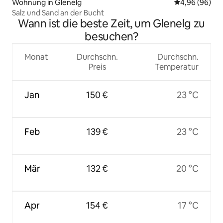
Wohnung in Glenelg
Durchschnittl
4,96 (96)
Salz und Sand an der Bucht
Wann ist die beste Zeit, um Glenelg zu
besuchen?
Monat
Durchschn.
Durchschn.
Preis
Temperatur
Jan
150 €
23 °C
Feb
139 €
23 °C
Mär
132 €
20 °C
Apr
154 €
17 °C