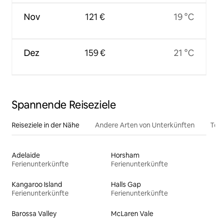
Nov
121 €
19 °C
Dez
159 €
21 °C
Spannende Reiseziele
Reiseziele in der Nähe
Andere Arten von Unterkünften
To
Adelaide
Horsham
Ferienunterkünfte
Ferienunterkünfte
Kangaroo Island
Halls Gap
Ferienunterkünfte
Ferienunterkünfte
Barossa Valley
McLaren Vale