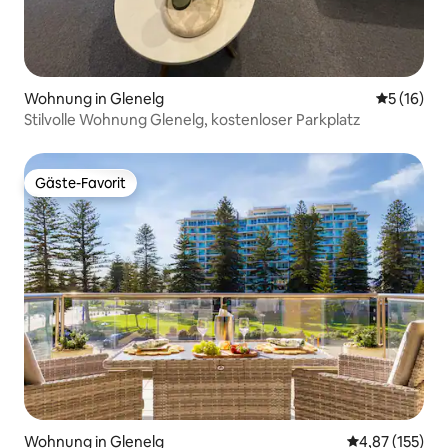
Wohnung in Glenelg
Durchschn
5 (16)
Stilvolle Wohnung Glenelg, kostenloser Parkplatz
Gäste-Favorit
Gäste-Favorit
Wohnung in Glenelg
Durchschnittl
4,87 (155)