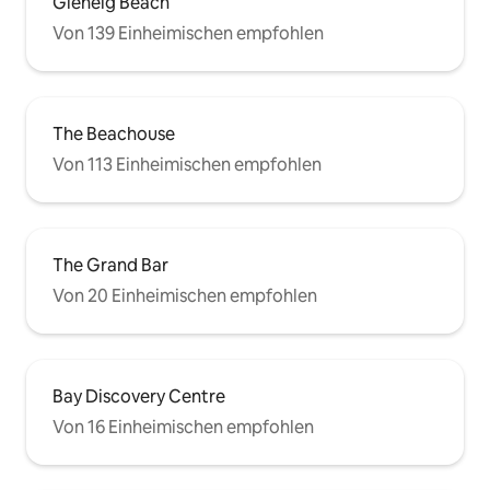
und Radwege entlang der Küste. Wenn
Auswahl an Cafés
Glenelg Beach
du ein bisschen Abenteuer magst,
Broadway und 7 Mi
Von 139 Einheimischen empfohlen
kannst du nach Norden fahren und
Road für andere Speisen
Henley Beach erkunden. Im Süden liegt
Gehminuten vom S
Brighton Beach, der auch für seine tollen
Jetty Rd und der 
Restaurants und Einkaufsmöglichkeiten
Stadt entfernt. D
bekannt ist. Die Glenelg-Straßenbahn
häufig von Glenelg 
The Beachouse
bringt dich direkt nach Adelaide CBD. Du
Bushaltestelle ist
Von 113 Einheimischen empfohlen
kannst auch viele Tagesausflüge von
bietet Busse in di
Glenelg aus organisieren.
Einkaufszentrum Marion
genügend Zugang 
Straße.
The Grand Bar
Von 20 Einheimischen empfohlen
Bay Discovery Centre
Von 16 Einheimischen empfohlen