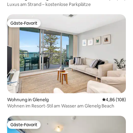
Luxus am Strand – kostenlose Parkplätze
Gäste-Favorit
Gäste-Favorit
Wohnung in Glenelg
Durchschnittli
4,86 (108)
Wohnen im Resort-Stil am Wasser am Glenelg Beach
Gäste-Favorit
Gäste-Favorit