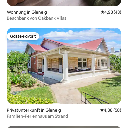
Wohnung in Glenelg
Durchschnitt
4,93 (43)
Beachbank von Oakbank Villas
Gäste-Favorit
Gäste-Favorit
Privatunterkunft in Glenelg
Durchschnittl
4,88 (58)
Familien-Ferienhaus am Strand