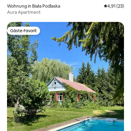
Wohnung in Biała Podlaska
Durchschnitt
4,91 (23)
Aura Apartment
Gäste-Favorit
Gäste-Favorit