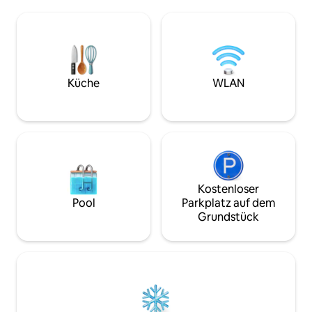
Fluss. Am Fluss gi
die entschleunigen möchten – morgens
Pavillon für ein Pic
Kaffee auf der Terrasse, abends am
Kommunikation. In
Kamin, der Gesang der Vögel und eine
Menschen, die sic
Ruhe, die man in der Stadt nicht mehr
kümmern und bei
findet. Es ist ein Ort, an dem du dich
helfen.
wirklich entspannen und der Natur
Küche
WLAN
näher sein kannst.
Kostenloser
Pool
Parkplatz auf dem
Grundstück