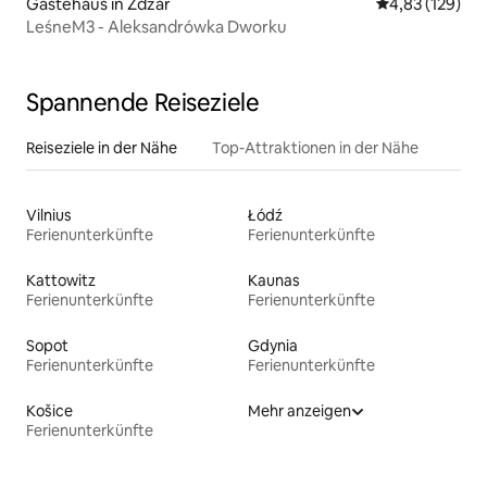
Gästehaus in Żdżar
Durchschnittl
4,83 (129)
LeśneM3 - Aleksandrówka Dworku
Spannende Reiseziele
Reiseziele in der Nähe
Top-Attraktionen in der Nähe
Vilnius
Łódź
Ferienunterkünfte
Ferienunterkünfte
Kattowitz
Kaunas
Ferienunterkünfte
Ferienunterkünfte
Sopot
Gdynia
Ferienunterkünfte
Ferienunterkünfte
Košice
Mehr anzeigen
Ferienunterkünfte