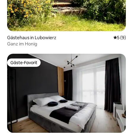
Gästehaus in Lubowierz
Durchschn
5 (9)
Ganz im Honig
Gäste-Favorit
Gäste-Favorit