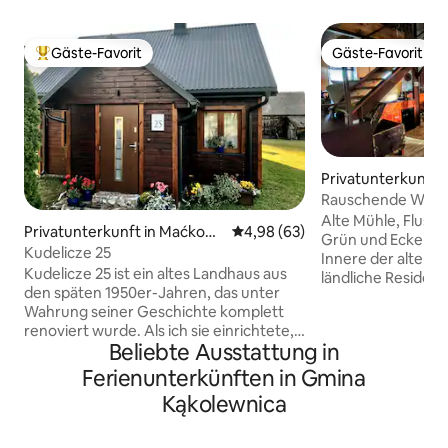
Gäste-Favorit
Gäste-Favorit
Beliebter Gäste-Favorit.
Gäste-Favorit
Privatunterkunft i
Rauschende Weide
Fluss
Alte Mühle, Fluss 
Privatunterkunft in Maćkowi
Durchschnittliche Bewertung: 
4,98 (63)
Grün und Ecken. 
cze
Kudelicze 25
Innere der alten M
Kudelicze 25 ist ein altes Landhaus aus
ländliche Residen
den späten 1950er-Jahren, das unter
für zwei oder drei 
Wahrung seiner Geschichte komplett
Wochenende oder 
renoviert wurde. Als ich sie einrichtete,
Garten entlang des
Beliebte Ausstattung in
habe ich einige der Originalmöbel
voller Überraschu
behalten, die ich selbst restauriert habe.
Wasserspielzeug fü
Ferienunterkünften in Gmina
Auf dem Grundstück befindet sich eine
an denen man sich
Kąkolewnica
alte Scheune, und rund um das Haus gibt
Natur genießen ka
es Blumen, die ich in meiner Freizeit
führen eine Terra
pflege. Intimer Agrotourismus für alle,