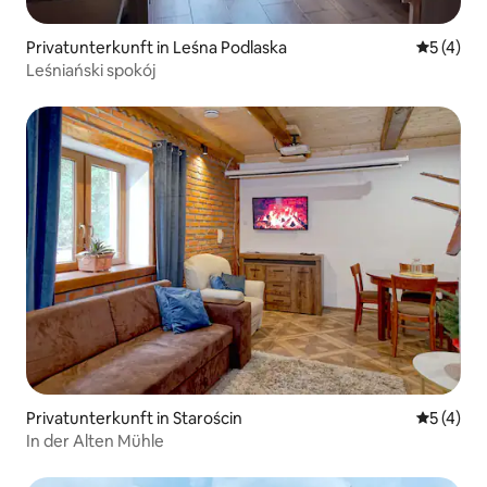
Privatunterkunft in Leśna Podlaska
Durchsch
5 (4)
Leśniański spokój
Privatunterkunft in Starościn
Durchsch
5 (4)
In der Alten Mühle