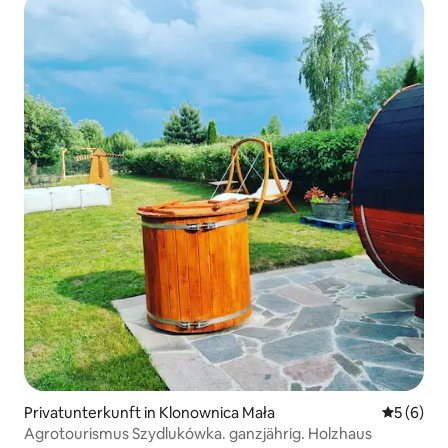
Privatunterkunft in Klonownica Mała
Durchschn
5 (6)
Agrotourismus Szydlukówka. ganzjährig. Holzhaus