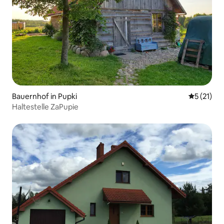
Bauernhof in Pupki
Durchschn
5 (21)
Haltestelle ZaPupie