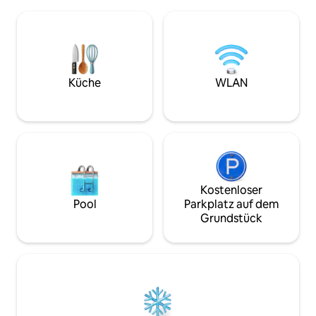
600 Quadratmeter große Wohnquartier
Wohnzimmer, Küch
im ruhigen Mazury, zwei Autostunden
große, helle Terras
von Warschau und dreißig Minuten von
Garten, Schaukel
Olsztyn entfernt. Neben einer
Tischtennisplatte
luxuriösen und ruhigen Umgebung
über vier Schlafzi
bietet die Unterkunft viele Outdoor-
Personen (3+3+3+
Aktivitäten, darunter: Angeln,
(jeweils mit WC u
Küche
WLAN
Schwimmen, Wandern, Radfahren und
zusätzliche Toilett
Kajakfahren.
Kostenloser
Pool
Parkplatz auf dem
Grundstück