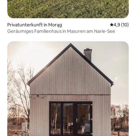
Privatunterkunft in Morąg
Durchschnit
4,9 (10)
Geräumiges Familienhaus in Masuren am Narie-See