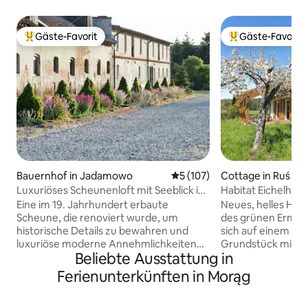
Gäste-Favorit
Gäste-Favorit
Beliebter Gäste-Favorit.
Beliebter Gäste-F
Bauernhof in Jadamowo
Durchschnittliche Bewertung
5 (107)
Cottage in Ruś
Luxuriöses Scheunenloft mit Seeblick in
Habitat Eichelhäh
Mazury
Eine im 19. Jahrhundert erbaute
Neues, helles Hau
Scheune, die renoviert wurde, um
des grünen Ermlan
historische Details zu bewahren und
sich auf einem 25
luxuriöse moderne Annehmlichkeiten
Grundstück mit ma
Beliebte Ausstattung in
zu bieten. Mit Blick auf einen Wald, den
Hügel und Wälder. Das Siedlisko befinde
Mielno-See, Weiden mit polnischen
sich im Dorf Ruś, 
Ferienunterkünften in Morąg
Trakehner-Pferden und einem Garten
entfernt, auf eine
im französischen Stil, befindet sich das
von mehreren Häusern. Ge