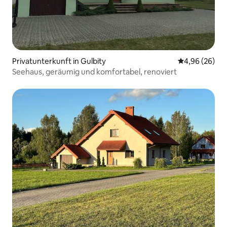
Privatunterkunft in Gulbity
Durchschnittl
4,96 (26)
Seehaus, geräumig und komfortabel, renoviert