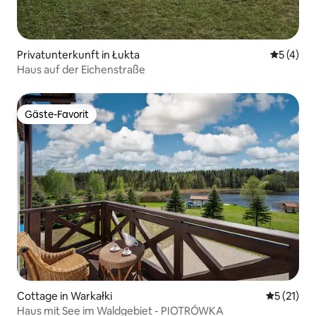
Privatunterkunft in Łukta
Durchsch
5 (4)
Haus auf der Eichenstraße
Gäste-Favorit
Gäste-Favorit
Cottage in Warkałki
Durchschn
5 (21)
Haus mit See im Waldgebiet - PIOTRÓWKA