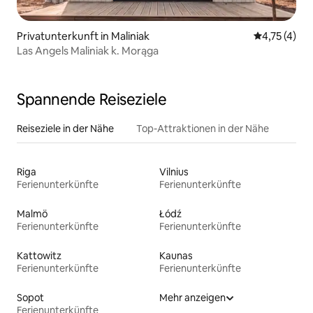
Privatunterkunft in Maliniak
Durchschnit
4,75 (4)
Las Angels Maliniak k. Morąga
Spannende Reiseziele
Reiseziele in der Nähe
Top-Attraktionen in der Nähe
Riga
Vilnius
Ferienunterkünfte
Ferienunterkünfte
Malmö
Łódź
Ferienunterkünfte
Ferienunterkünfte
Kattowitz
Kaunas
Ferienunterkünfte
Ferienunterkünfte
Sopot
Mehr anzeigen
Ferienunterkünfte