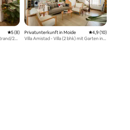
Durchschnittliche Bewertung: 5 von 5, 8 Bewertungen
5 (8)
Privatunterkunft in Moide
Durchschnittliche B
4,9 (10)
66 Bewertungen
trand/2
Villa Amistad - Villa (2 bhk) mit Garten in
Moira