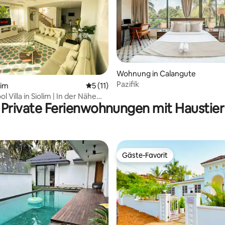
ertung: 4,76 von 5, 29 Bewertungen
Wohnung in Calangute
Pazifik
lim
Durchschnittliche Bewertung: 5 von 5, 
5 (11)
ol Villa in Siolim | In der Nähe
Private Ferienwohnungen mit Haustier
tor Beach
st
Gäste-Favorit
st
Gäste-Favorit