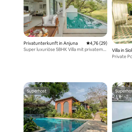
Privatunterkunft in Anjuna
Durchschnittliche Bew
4,76 (29)
Super luxuriöse 5BHK Villa mit privatem
Villa in Sio
Pool, Anjuna
Private Po
des Vaga
Superhost
Superho
Superhost
Superho