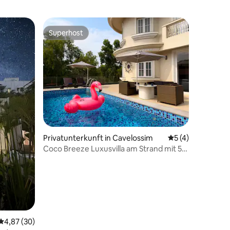
Superhost
Superhost
Privatunterkunft in Cavelossim
Durchschnittlich
5 (4)
Coco Breeze Luxusvilla am Strand mit 5
Schlafzimmern und privatem Pool
Durchschnittliche Bewertung: 4,87 von 5, 30 Bewertungen
4,87 (30)
 6 Bewertungen