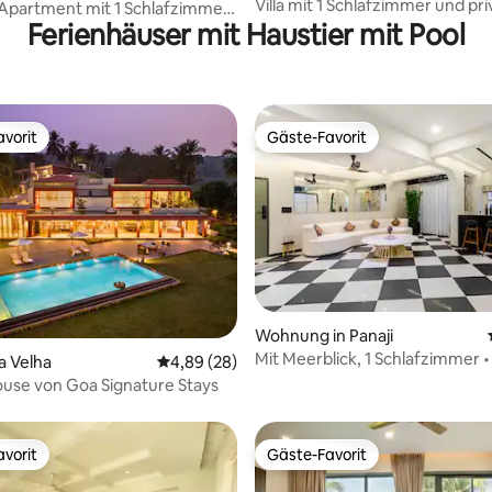
Villa mit 1 Schlafzimmer und pr
Apartment mit 1 Schlafzimmer
Pool in Siolim | Superhost
Ferienhäuser mit Haustier mit Pool
he von Anjuna Beach & Flea
vorit
Gäste-Favorit
vorit
Gäste-Favorit
wertung: 4,9 von 5, 20 Bewertungen
Wohnung in Panaji
Mit Meerblick, 1 Schlafzimmer •
oa Velha
Durchschnittliche Bewertung: 4,89 von 5, 
4,89 (28)
mit Meeresbrise • Blick auf das
use von Goa Signature Stays
vorit
Gäste-Favorit
vorit
Gäste-Favorit