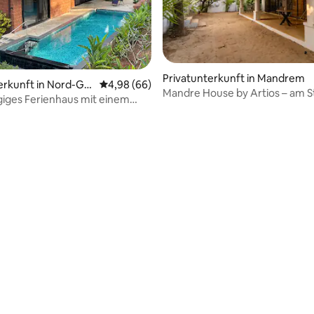
Privatunterkunft in Mandrem
erkunft in Nord-Go
Durchschnittliche Bewertung: 4,98 von 5, 
4,98 (66)
Mandre House by Artios – am S
iges Ferienhaus mit einem
Schlafzimmer, Wohnzimmer,
mmer und Swimmingpool
Küche/privat/Prana
ertung: 4,96 von 5, 52 Bewertungen