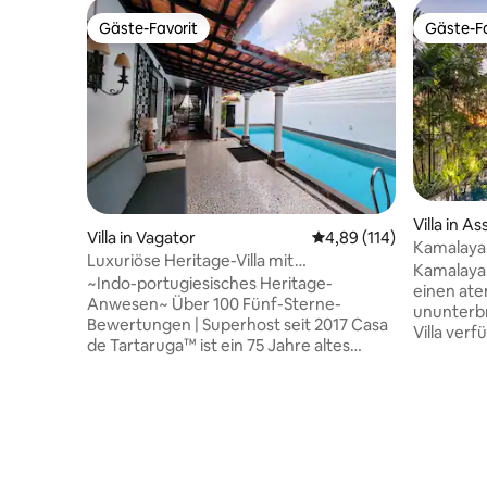
Gäste-Favorit
Gäste-Fa
Gäste-Favorit
Gäste-Fa
Villa in A
Villa in Vagator
Durchschnittliche Bewe
4,89 (114)
Kamalaya
Luxuriöse Heritage-Villa mit
Anjuna V
Kamalaya
5 Schlafzimmern | Privater Pool | Assagao
~Indo-portugiesisches Heritage-
einen at
Anwesen~ Über 100 Fünf-Sterne-
ununterbr
Bewertungen | Superhost seit 2017 Casa
Villa ver
de Tartaruga™ ist ein 75 Jahre altes
beide mi
indisch-portugiesisches Anwesen im
gibt es e
ruhigen Assagao, Nord-Goa. Die
Wohnberei
sorgfältig restaurierte Villa bewahrt den
Wohnbere
Charme der alten Welt, üppige,
Obergesch
tropische Gärten und modernen
offener, 
Komfort. Nur wenige Minuten von
und ein we