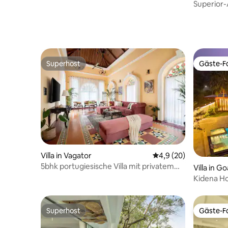
Superior-
in der Nä
Market
Superhost
Gäste-Fa
Superhost
Gäste-Fa
Villa in Vagator
Durchschnittliche Be
4,9 (20)
5bhk portugiesische Villa mit privatem
Villa in G
Pool in Vagator
Kidena Ho
Superhost
Gäste-Fa
Superhost
Gäste-Fa