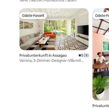
1BHK | Netflix | Homeoffice | Siolim
Gäste-Favorit
Gäste-Fa
Gäste-Favorit
Gäste-Fa
Privatunterkunft in Assagao
Durchschnittliche
5 (9)
Verona, 3-Zimmer-Designer-Villa mit
Pool und Garten, Assagao
Privatunt