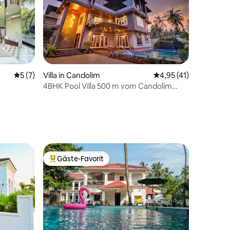
Durchschnittliche Bewertung: 5 von 5, 7 Bewertungen
5 (7)
Villa in Candolim
Durchschnittliche Be
4,95 (41)
4BHK Pool Villa 500 m vom Candolim
11 Bewertungen
Beach entfernt
Gäste-Favorit
Beliebter Gäste-Favorit.