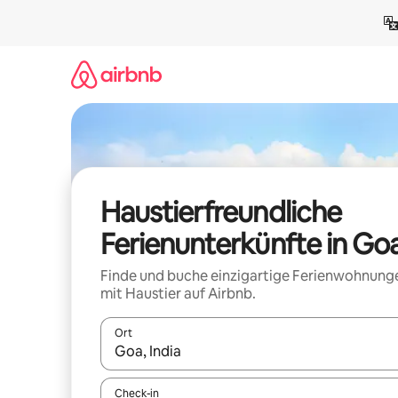
Zu
Inhalten
springen
Haustierfreundliche
Ferienunterkünfte in Go
Finde und buche einzigartige Ferienwohnung
mit Haustier auf Airbnb.
Ort
Wenn Ergebnisse verfügbar sind, navigiere mit d
Check-in