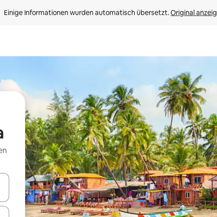
Einige Informationen wurden automatisch übersetzt. 
Original anzei
a
en
en Pfeiltasten nach oben und unten oder erkunde die Ergebnisse durc