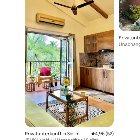
Privatunt
a
Unabhäng
Schlafzi
Privatunterkunft in Siolim
Durchschnittliche Bew
4,96 (52)