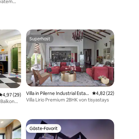
ivatem
Superhost
Superhost
Villa in Pilerne Industrial Estat
Durchschnittliche Be
4,82 (22)
Durchschnittliche Bewertung: 4,97 von 5, 29 Bewertungen
4,97 (29)
es
Villa Lirio Premium 2BHK von tisyastays
 Balkon
28 Bewertungen
 Casino
Gäste-Favorit
Gäste-Favorit