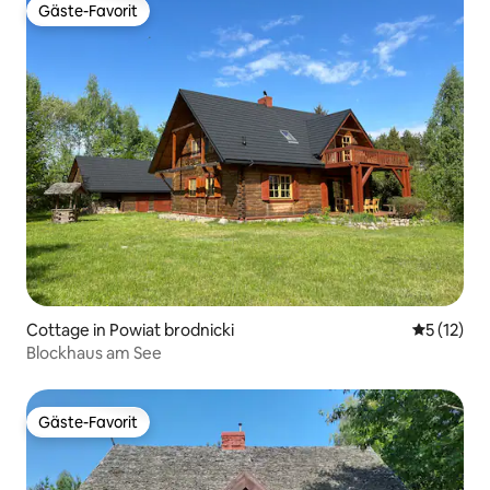
Gäste-Favorit
Gäste-Favorit
Cottage in Powiat brodnicki
Durchschn
5 (12)
Blockhaus am See
Gäste-Favorit
Gäste-Favorit