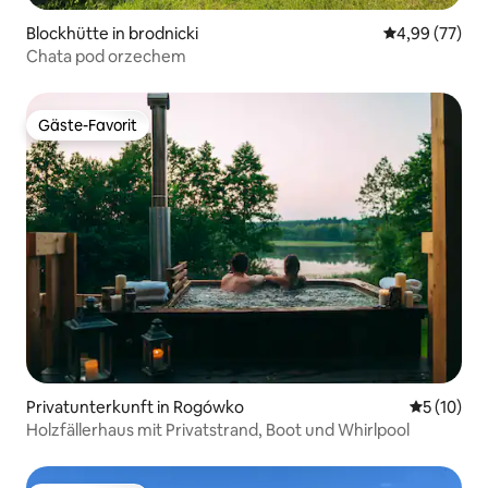
Blockhütte in brodnicki
Durchschnittl
4,99 (77)
Chata pod orzechem
Gäste-Favorit
Gäste-Favorit
Privatunterkunft in Rogówko
Durchschn
5 (10)
Holzfällerhaus mit Privatstrand, Boot und Whirlpool