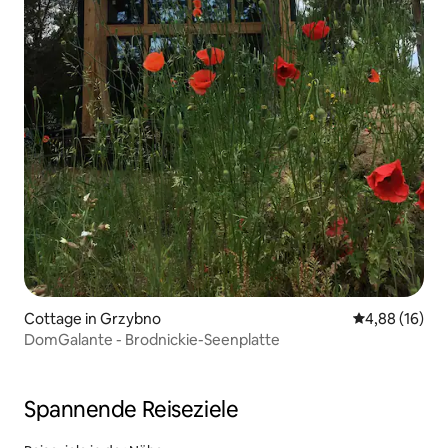
Cottage in Grzybno
Durchschnitt
4,88 (16)
DomGalante - Brodnickie-Seenplatte
Spannende Reiseziele