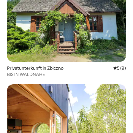
Privatunterkunft in Zbiczno
Durchschn
5 (9)
BIS IN WALDNÄHE