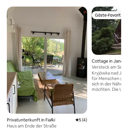
Gäste-Favorit
Gäste-Favorit
Cottage in Janos
Versteck am See
Kryjówka nad Jezio
für Menschen ges
sich in der Nähe 
möchten. Die Unte
im Herzen des La
Brudzeń auf eine
Grundstück mit e
Józefowo und biet
und Raum zum En
Privatunterkunft in Fiałki
Durchschnittliche Bewertu
5 (4)
stehen eine Terras
Haus am Ende der Straße
mit Grill, eine Feu