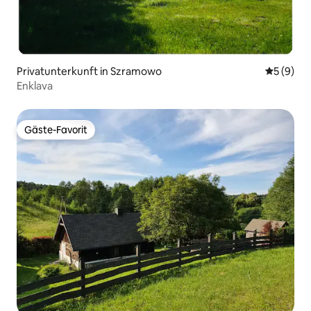
Privatunterkunft in Szramowo
Durchschn
5 (9)
Enklava
Gäste-Favorit
Gäste-Favorit