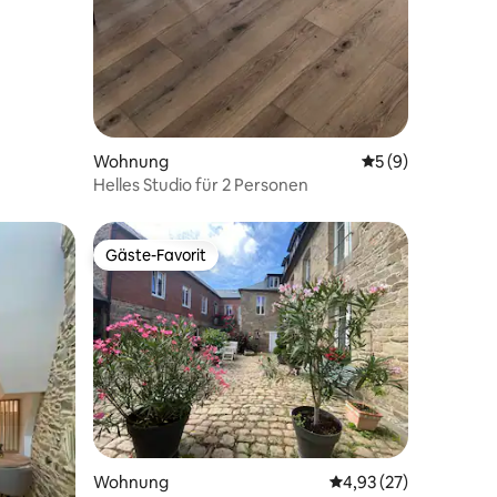
Wohnung
Durchschnittlich
5 (9)
Helles Studio für 2 Personen
Gäste-Favorit
Gäste-Favorit
72 Bewertungen
Wohnung
Durchschnittliche Be
4,93 (27)