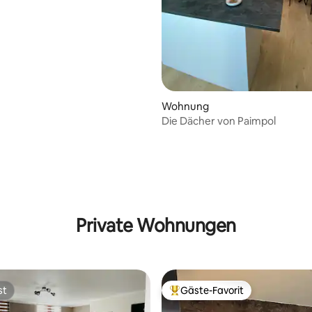
Wohnung
Die Dächer von Paimpol
rtung: 4,87 von 5, 617 Bewertungen
Private Wohnungen
st
Gäste-Favorit
st
Beliebter Gäste-Favorit.