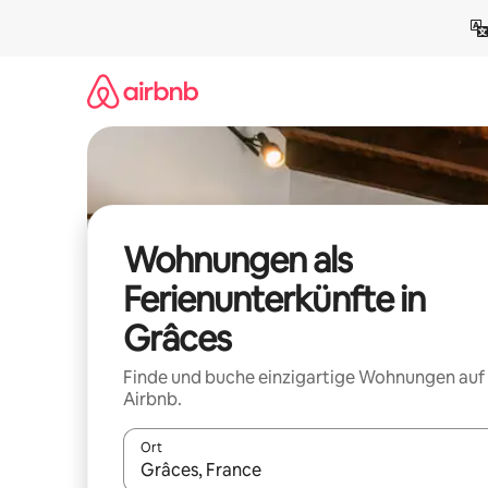
Zu
Inhalten
springen
Wohnungen als
Ferienunterkünfte in
Grâces
Finde und buche einzigartige Wohnungen auf
Airbnb.
Ort
Wenn Ergebnisse verfügbar sind, navigiere mit d