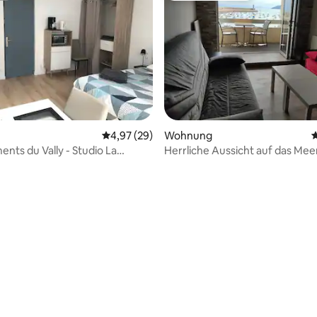
Bewertung: 5 von 5, 18 Bewertungen
Durchschnittliche Bewertung: 4,97 von 5, 
4,97 (29)
Wohnung
D
nts du Vally - Studio La
Herrliche Aussicht auf das Mee