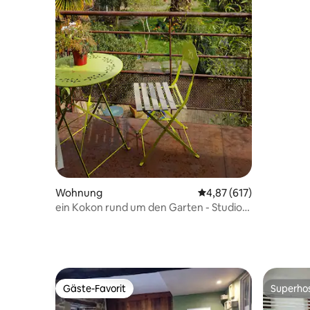
Wohnung
Durchschnittliche Bewe
4,87 (617)
ein Kokon rund um den Garten - Studio
mit Terrasse
Gäste-Favorit
Superho
Gäste-Favorit
Superho