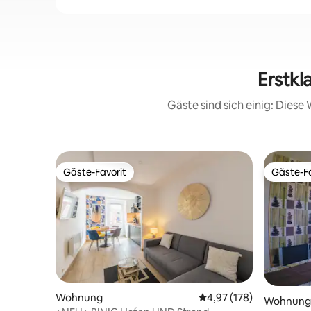
Erstkl
Gäste sind sich einig: Dies
Gäste-Favorit
Gäste-Fa
Gäste-Favorit
Gäste-Fa
Wohnung
Durchschnittliche Bewe
4,97 (178)
Wohnung