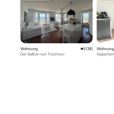
Wohnung
Durchschnittliche 
5 (18)
Wohnung
Der Balkon von Tresmeur
Apparteme
Derobee