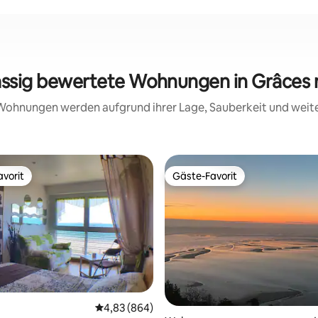
assig bewertete Wohnungen in Grâces
e Wohnungen werden aufgrund ihrer Lage, Sauberkeit und wei
vorit
Gäste-Favorit
vorit
Gäste-Favorit
rtung: 4,97 von 5, 178 Bewertungen
Durchschnittliche Bewertung: 4,83 von 5, 8
4,83 (864)