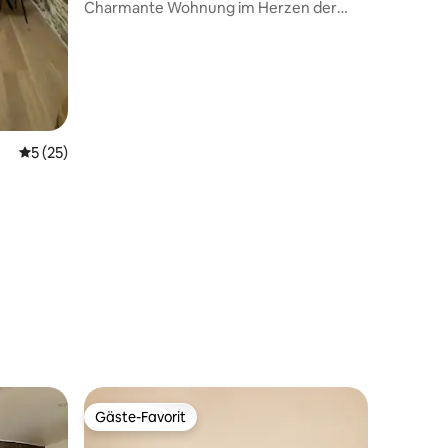
Charmante Wohnung im Herzen der
Stadt
Durchschnittliche Bewertung: 5 von 5, 25 Bewertungen
5 (25)
Gäste-Favorit
Gäste-Favorit