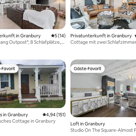
ertung: 4,9 von 5, 124 Bewertungen
erkunft in Granbury
Durchschnittliche Bewertung: 5 von 5, 
5 (14)
Privatunterkunft in Granbury
ang Outpost“, 8 Schlafplätze,
Cottage mit zwei Schlafzimme
reundlich
Wasser auf Granbury's Square
-Favorit
Gäste-Favorit
r Gäste-Favorit.
Gäste-Favorit
s in Granbury
Durchschnittliche Bewertung: 4,94 von 5, 1
4,94 (151)
isches Cottage in Granbury
Bewertung: 5 von 5, 23 Bewertungen
Loft in Granbury
Studio On The Square-Almost
Rocker's Roost