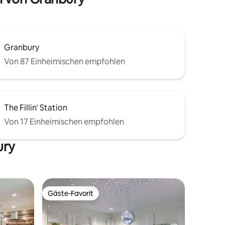
hast!
Granbury
Von 87 Einheimischen empfohlen
The Fillin' Station
Von 17 Einheimischen empfohlen
ury
Gäste-Favorit
Gäste-Favorit