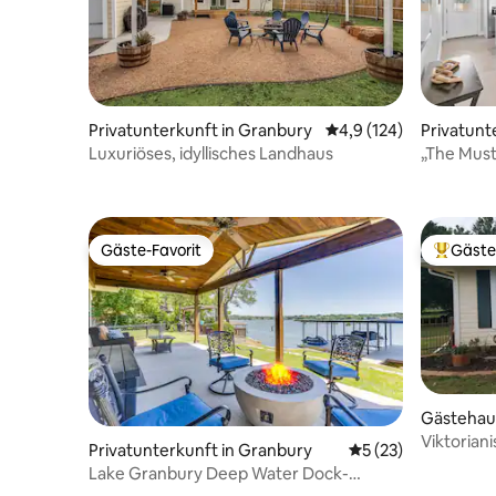
Privatunterkunft in Granbury
Durchschnittliche Bew
4,9 (124)
Privatunt
Luxuriöses, idyllisches Landhaus
„The Must
familienf
Gäste-Favorit
Gäste
Gäste-Favorit
Beliebte
Gästehau
Viktorian
Privatunterkunft in Granbury
Durchschnittliche 
5 (23)
Lake Granbury Deep Water Dock-
Shuffleboard-Schlaf 8