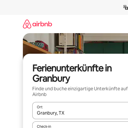
Zu
Inhalten
springen
Ferienunterkünfte in
Granbury
Finde und buche einzigartige Unterkünfte auf
Airbnb
Ort
Wenn Ergebnisse verfügbar sind, navigiere mit d
Check-in