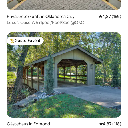
Privatunterkunft in Oklahoma City
Durchschnittl
4,87 (159)
Luxus-Oase Whirlpool/Pool/See @OKC
Gäste-Favorit
Beliebter Gäste-Favorit.
Gästehaus in Edmond
Durchschnittl
4,87 (118)