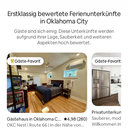
Erstklassig bewertete Ferienunterkünfte
in Oklahoma City
Gäste sind sich einig: Diese Unterkünfte werden
aufgrund ihrer Lage, Sauberkeit und weiteren
Aspekten hoch bewertet.
Gäste-Favorit
Gäste-Favorit
Beliebter Gäste-Favorit.
Gäste-Favorit
Privatunterkunft 
ma City
Sauberer, modern
Gästehaus in Oklahoma Cit
Durchschnittliche Bewertung: 4
4,98 (280)
- Neubau in OKC!
Willkommen im Es
y
OKC Nest | Route 66 | In der Nähe von