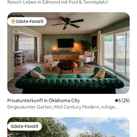
Resort-Leben in Edmond mit Pool & Tennisplatz!
Gäste-Favorit
Beliebter Gäste-Favorit.
Privatunterkunft in Oklahoma City
Durchschn
5 (25)
Eingezäunter Garten, Mid-Century Modern, ruhige
Gegend
Gäste-Favorit
Gäste-Favorit