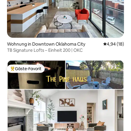
Wohnung in Downtown Oklahoma City
Durchschnitt
4,94 (18)
TB Signature Lofts – Einheit 200 | OKC
Gäste-Favorit
Beliebter Gäste-Favorit.