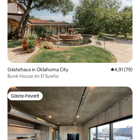
Gästehaus in Oklahoma City
Durchschnitt
4,91 (79)
Bunk House im El Sueño
Gäste-Favorit
Gäste-Favorit