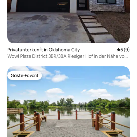
Privatunterkunft in Oklahoma City
Durchschn
5 (9)
Wow! Plaza District 3BR/3BA Riesiger Hof in der Nähe von
Midtown
Gäste-Favorit
Gäste-Favorit