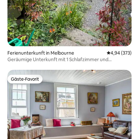
Ferienunterkunft in Melbourne
Durchschnittli
4,94 (373)
Geräumige Unterkunft mit 1 Schlafzimmer und
kostenlosen Parkplätzen
Gäste-Favorit
Gäste-Favorit