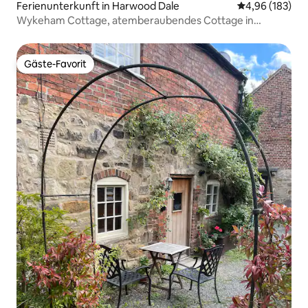
Ferienunterkunft in Harwood Dale
Durchschnittli
4,96 (183)
Wykeham Cottage, atemberaubendes Cottage in
Harwood Dale
Gäste-Favorit
Gäste-Favorit