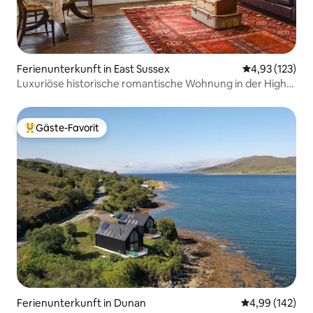
Ferienunterkunft in East Sussex
Durchschnittl
4,93 (123)
Luxuriöse historische romantische Wohnung in der High
Street
Gäste-Favorit
Beliebter Gäste-Favorit.
Ferienunterkunft in Dunan
Durchschnittli
4,99 (142)