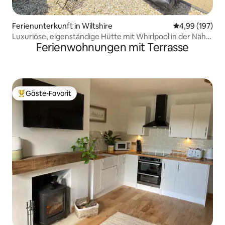
Ferienunterkunft in Wiltshire
Durchschnittli
4,99 (197)
Luxuriöse, eigenständige Hütte mit Whirlpool in der Nähe
Ferienwohnungen mit Terrasse
des Badezimmers
Gäste-Favorit
Beliebter Gäste-Favorit.