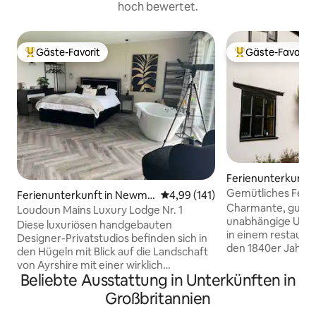
hoch bewertet.
Gäste-Favorit
Gäste-Favorit
Beliebter Gäste-Favorit.
Beliebter Gäste-F
Ferienunterkunft
on Martin
Gemütliches Feri
Ferienunterkunft in Newmil
Durchschnittliche Bewertung: 4
4,99 (141)
Jahren in Chew Va
Charmante, gut a
ns
Loudoun Mains Luxury Lodge Nr. 1
AONB
unabhängige Unte
Diese luxuriösen handgebauten
in einem restauri
Designer-Privatstudios befinden sich in
den 1840er Jahren
den Hügeln mit Blick auf die Landschaft
befindet sich in e
von Ayrshire mit einer wirklich
hübschen Dorf Co
Beliebte Ausstattung in Unterkünften in
atemberaubenden Aussicht. Sie wurden
Somerset in der N
liebevoll als romantischste Zufluchtsorte
Großbritannien
eingebettet in di
geschaffen, wo all deine Sorgen einfach
Landschaft von M