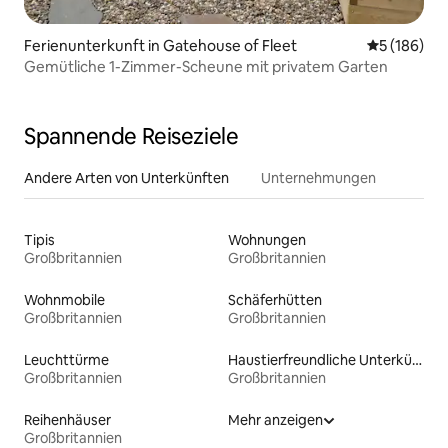
Ferienunterkunft in Gatehouse of Fleet
Durchschnit
5 (186)
Gemütliche 1-Zimmer-Scheune mit privatem Garten
Spannende Reiseziele
Andere Arten von Unterkünften
Unternehmungen
Tipis
Wohnungen
Großbritannien
Großbritannien
Wohnmobile
Schäferhütten
Großbritannien
Großbritannien
Leuchttürme
Haustierfreundliche Unterkünfte
Großbritannien
Großbritannien
Reihenhäuser
Mehr anzeigen
Großbritannien