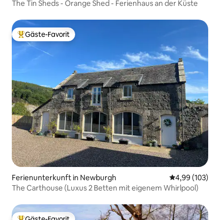
The Tin Sheds - Orange Shed - Ferienhaus an der Küste
Gäste-Favorit
Beliebter Gäste-Favorit.
Ferienunterkunft in Newburgh
Durchschnittli
4,99 (103)
The Carthouse (Luxus 2 Betten mit eigenem Whirlpool)
Gäste-Favorit