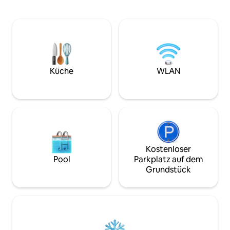
wegschmelzen. Jede Lodge verfügt
Naturschutzgebiet
über eine eigene, vollständig
Outstanding Natural
geschlossene private Terrasse, um dich
weitreichender Au
vor den Elementen zu schützen, damit
Chew Valley und Bl
du dich im Whirlpool in der Gesellschaft
der Nähe von Wells
des anderen entspannen kannst.
Weston-super-Mare. Diese her
Unsere geräumigen Boutique-Lodges
Unterkunft ist nur
sind offen gestaltet und verfügen über
Küche
WLAN
der äußerst belie
eine voll ausgestattete Küche und eine
entfernt.
Medienwand.
Kostenloser
Pool
Parkplatz auf dem
Grundstück