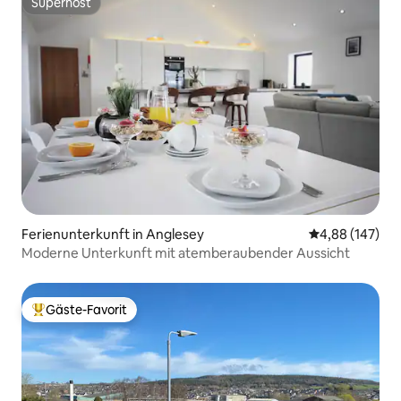
Superhost
Superhost
Ferienunterkunft in Anglesey
Durchschnittli
4,88 (147)
Moderne Unterkunft mit atemberaubender Aussicht
Gäste-Favorit
Beliebter Gäste-Favorit.