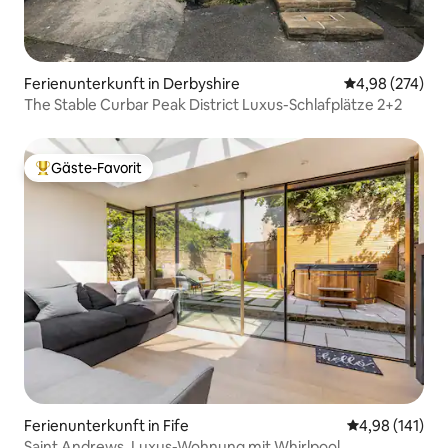
Ferienunterkunft in Derbyshire
Durchschnittli
4,98 (274)
The Stable Curbar Peak District Luxus-Schlafplätze 2+2
Gäste-Favorit
Beliebter Gäste-Favorit.
Ferienunterkunft in Fife
Durchschnittl
4,98 (141)
Saint Andrews, Luxus-Wohnung mit Whirlpool.