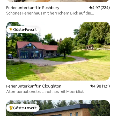
Ferienunterkunft in Rushbury
Durchschnittli
4,97 (234)
Schönes Ferienhaus mit herrlichem Blick auf die
Landschaft
Gäste-Favorit
Beliebter Gäste-Favorit.
Ferienunterkunft in Cloughton
Durchschnittl
4,98 (121)
Atemberaubendes Landhaus mit Meerblick
Gäste-Favorit
Beliebter Gäste-Favorit.