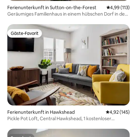
Ferienunterkunft in Sutton-on-the-Forest
Durchschnittl
4,99 (113)
Geräumiges Familienhaus in einem hübschen Dorf in der
Nähe von York
Gäste-Favorit
Gäste-Favorit
Ferienunterkunft in Hawkshead
Durchschnittl
4,92 (145)
Pickle Pot Loft, Central Hawkshead, 1 kostenloser
Parkplatz