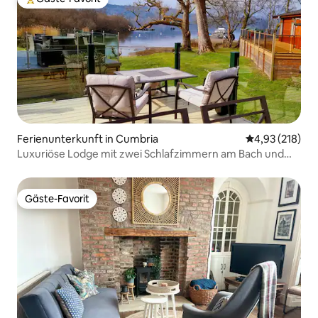
Beliebter Gäste-Favorit.
Ferienunterkunft in Cumbria
Durchschnittl
4,93 (218)
Luxuriöse Lodge mit zwei Schlafzimmern am Bach und
Seeufer.
Gäste-Favorit
Gäste-Favorit