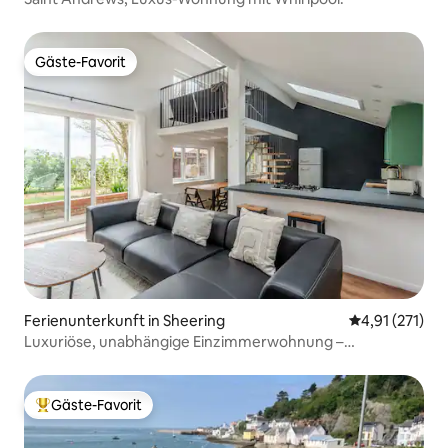
Gäste-Favorit
Gäste-Favorit
Ferienunterkunft in Sheering
Durchschnittl
4,91 (271)
Luxuriöse, unabhängige Einzimmerwohnung –
Sawbridgeworth
Gäste-Favorit
Beliebter Gäste-Favorit.