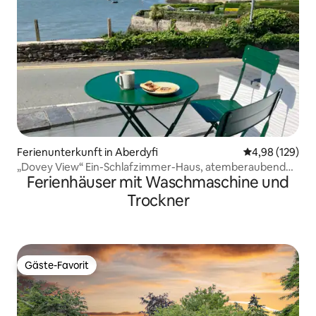
Ferienunterkunft in Aberdyfi
Durchschnittli
4,98 (129)
„Dovey View“ Ein-Schlafzimmer-Haus, atemberaubende
Ferienhäuser mit Waschmaschine und
Aussicht
Trockner
Gäste-Favorit
Gäste-Favorit