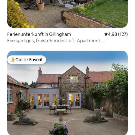
Ferienunterkunft in Gillingham
Durchschnittl
4,98 (127)
Einzigartiges, freistehendes Loft-Apartment,
atemberaubende Aussicht.
Gäste-Favorit
Beliebter Gäste-Favorit.