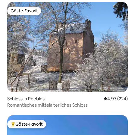
Gäste-Favorit
Gäste-Favorit
Schloss in Peebles
Durchschnittli
4,97 (224)
Romantisches mittelalterliches Schloss
Gäste-Favorit
Beliebter Gäste-Favorit.