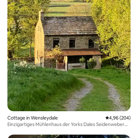
Cottage in Wensleydale
Durchschnittli
4,96 (204)
Einzigartiges Mühlenhaus der Yorks Dales Seidenweber
aus dem 18. Jahrhundert.