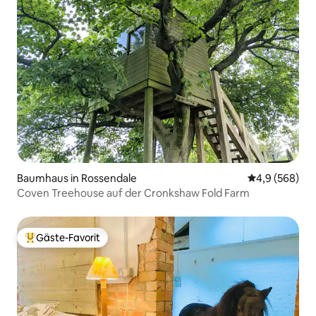
Baumhaus in Rossendale
Durchschnittl
4,9 (568)
Coven Treehouse auf der Cronkshaw Fold Farm
Gäste-Favorit
Beliebter Gäste-Favorit.