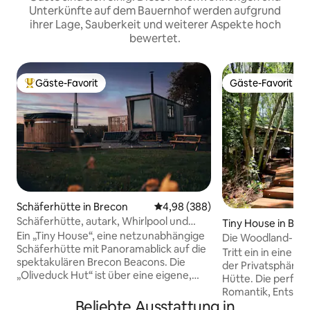
Unterkünfte auf dem Bauernhof werden aufgrund
ihrer Lage, Sauberkeit und weiterer Aspekte hoch
bewertet.
Gäste-Favorit
Gäste-Favorit
Beliebter Gäste-Favorit.
Gäste-Favorit
Schäferhütte in Brecon
Durchschnittliche Bewertung: 4
4,98 (388)
Schäferhütte, autark, Whirlpool und
Tiny House in Bu
Leuchtturm-Panorama
Ein „Tiny House“, eine netzunabhängige
hire
Die Woodland-Hüt
Schäferhütte mit Panoramablick auf die
Whirlpool-Spa
Tritt ein in eine W
spektakulären Brecon Beacons. Die
der Privatsphäre 
„Oliveduck Hut“ ist über eine eigene,
Hütte. Die perfekt
abgeschlossene Gasse erreichbar und
Romantik, Entspa
befindet sich auf einem privaten
Beliebte Ausstattung in
Hauch von Luxus. Entspanne dich unter