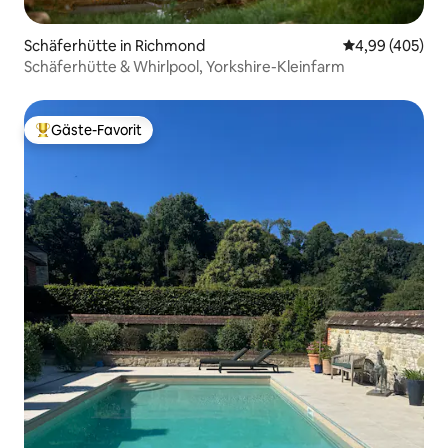
Schäferhütte in Richmond
Durchschnittli
4,99 (405)
Schäferhütte & Whirlpool, Yorkshire-Kleinfarm
Gäste-Favorit
Beliebter Gäste-Favorit.