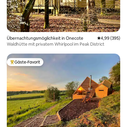
Übernachtungsmöglichkeit in Onecote
Durchschnittli
4,99 (395)
Waldhütte mit privatem Whirlpool im Peak District
Gäste-Favorit
Beliebter Gäste-Favorit.