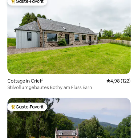
Gäste-Favorit
Beliebter Gäste-Favorit.
Cottage in Crieff
Durchschnittl
4,98 (122)
Stilvoll umgebautes Bothy am Fluss Earn
Gäste-Favorit
Beliebter Gäste-Favorit.