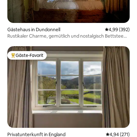
Gästehaus in Dundonnell
Durchschnittli
4,99 (392)
Rustikaler Charme, gemütlich und nostalgisch Bettstee
für 2
Gäste-Favorit
Beliebter Gäste-Favorit.
Privatunterkunft in England
Durchschnittl
4,94 (271)