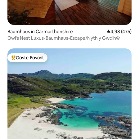
Baumhaus in Carmarthenshire
Durchschnittli
4,98 (475)
Owl's Nest Luxus-Baumhaus-Escape/Nyth y Gwdihŵ
Gäste-Favorit
Beliebter Gäste-Favorit.