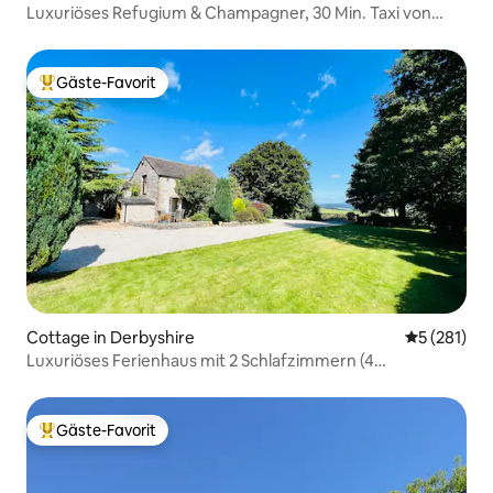
Luxuriöses Refugium & Champagner, 30 Min. Taxi von
London
Gäste-Favorit
Beliebter Gäste-Favorit.
Cottage in Derbyshire
Durchschni
5 (281)
Luxuriöses Ferienhaus mit 2 Schlafzimmern (4
Schlafplätze) und atemberaubender Aussicht
Gäste-Favorit
Beliebter Gäste-Favorit.