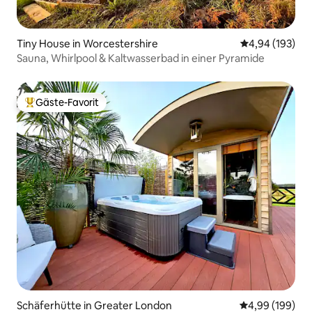
Tiny House in Worcestershire
Durchschnittli
4,94 (193)
Sauna, Whirlpool & Kaltwasserbad in einer Pyramide
Gäste-Favorit
Beliebter Gäste-Favorit.
Schäferhütte in Greater London
Durchschnittli
4,99 (199)