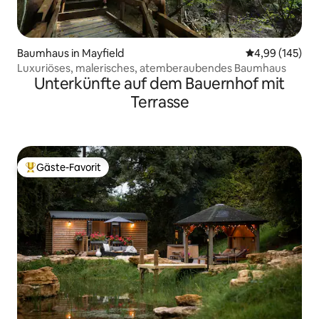
Baumhaus in Mayfield
Durchschnittli
4,99 (145)
Luxuriöses, malerisches, atemberaubendes Baumhaus
Unterkünfte auf dem Bauernhof mit
Terrasse
Gäste-Favorit
Beliebter Gäste-Favorit.