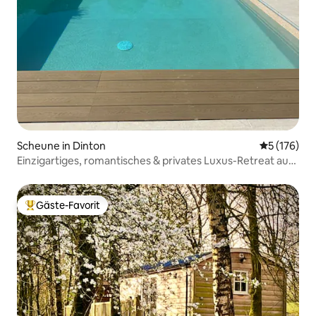
Scheune in Dinton
Durchschni
5 (176)
Einzigartiges, romantisches & privates Luxus-Retreat auf
dem Land
Gäste-Favorit
Beliebter Gäste-Favorit.