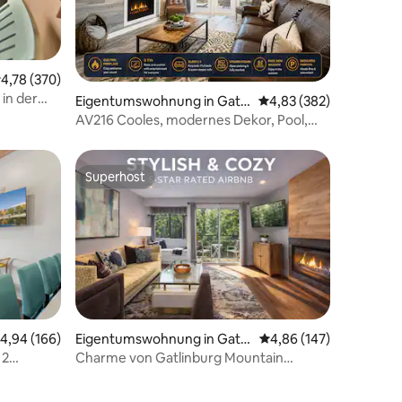
urchschnittliche Bewertung: 4,78 von 5, 370 Bewertungen
4,78 (370)
 in der
36 Bewertungen
Eigentumswohnung in Gatli
Durchschnittliche Bew
4,83 (382)
g
nburg
AV216 Cooles, modernes Dekor, Pool,
Kamin
Superhost
Superhost
urchschnittliche Bewertung: 4,94 von 5, 166 Bewertungen
4,94 (166)
Eigentumswohnung in Gatli
Durchschnittliche Bew
4,86 (147)
nburg
 2
Charme von Gatlinburg Mountain
Retreat Wohnung