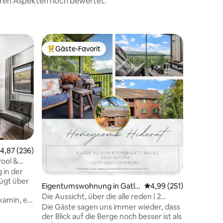
teren Aspekten hoch bewertet.
Eigentum
Gäste-Favorit
Superho
Beliebter Gäste-Favorit.
Superho
burg
Bergstud
Die Grea
möchte d
Quadratf
mit inspi
auf dem 
willkomm
über eine
Granit, 
18 Bewertungen
eine voll
urchschnittliche Bewertung: 4,87 von 5, 236 Bewertungen
4,87 (236)
Queensiz
sind 3,5 
ool &
Innenstad
in der
Meilen v
fügt über
Eigentumswohnung in Gatli
Durchschnittliche Bew
4,99 (251)
Luftseilb
nburg
Die Aussicht, über die alle reden | 2
NÄCHSTE
amin, ein
Kingsize-Betten
Die Gäste sagen uns immer wieder, dass
UNTERKU
E
der Blick auf die Berge noch besser ist als
 eine