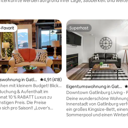
 Unterkünfte werden aufgrund ihrer Lage, Sauberkeit und wei
-Favorit
Superhost
r Gäste-Favorit.
Superhost
rtung: 4,96 von 5, 142 Bewertungen
swohnung in Gatlin
Durchschnittliche Bewertung: 4,91 von 5, 4
4,91 (418)
chen mit kleinem Budget! Blick
Eigentumswohnung in Gatli
D
illion Dollar! Saisonal 90 $
Buchung & Aufenthalt im
nburg
Downtown Gatlinburg Living - P
onat 10 % RABATT Luxus zu
kostenlose Parkplätze!
Deine wunderschöne Wohnung 
en Preis. Die Preise
Innenstadt von Gatlinburg ver
h pro Saison!! „Lover's
ein großes Kingsize-Bett, einen
uchung von
Sommerpool und einen Winterk
ving und Weihnachten, MSG.
schönes Badezimmer, 2 GROSS
Urlaubspreise... Die
Fernseher, High-Speed-WLAN,