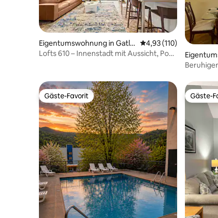
Eigentumswohnung in Gatlin
Durchschnittliche Bew
4,93 (110)
burg
Lofts 610 – Innenstadt mit Aussicht, Pool
Eigentum
und Whirlpool!
nburg
Beruhige
Gäste-Favorit
Gäste-Fa
Gäste-Favorit
Gäste-Fa