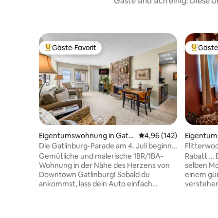
Gäste sind sich einig: Diese
Gäste-Favorit
Gäste
Beliebter Gäste-Favorit.
Beliebte
Eigentumswohnung in Gatli
Durchschnittliche Bewe
4,96 (142)
Eigentum
nburg
burg
Die Gatlinburg-Parade am 4. Juli beginnt
Flitterwo
an unserem Standort!
für eine M
Gemütliche und malerische 1BR/1BA-
Rabatt … 
Wohnung in der Nähe des Herzens von
selben M
Downtown Gatlinburg! Sobald du
einem günstig
ankommst, lass dein Auto einfach
verstehen sic
geparkt, da du nur einen Katzensprung
Lookout Too“ **Vor der B
vom Gatlinburg Pkwy entfernt bist, um
Thanksgi
die fantastischen Attraktionen,
Besitzer! 