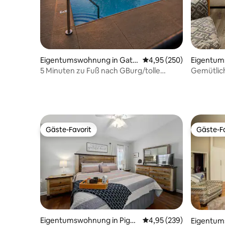
Eigentumswohnung in Gatli
Durchschnittliche Bewe
4,95 (250)
Eigentum
nburg
nburg
5 Minuten zu Fuß nach GBurg/tolle
Gemütlic
Lage/Blick auf die Berge
Gäste-Favorit
Gäste-Fa
Gäste-Favorit
Gäste-Fa
Eigentumswohnung in Pige
Durchschnittliche Bewe
4,95 (239)
Eigentum