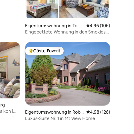
Eigentumswohnung in Town
Durchschnittliche Bew
4,96 (106)
send
Eingebettete Wohnung in den Smokies
mit Pool!
Gäste-Favorit
Beliebter Gäste-Favorit.
32 Bewertungen
urg
alkon |
Eigentumswohnung in Robbi
Durchschnittliche Bew
4,98 (126)
nsville
Luxus-Suite Nr. 1 in Mt View Home