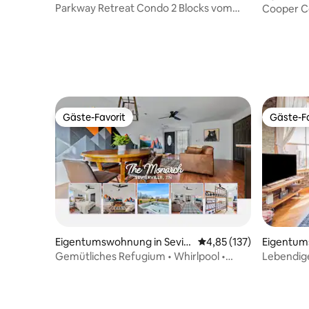
on Forge
ville
Parkway Retreat Condo 2 Blocks vom
Cooper Co
Parkway entfernt
Check-in
Gäste-Favorit
Gäste-Fa
Gäste-Favorit
Gäste-Fa
Eigentumswohnung in Sevie
Durchschnittliche Bewe
4,85 (137)
Eigentum
rville
ville
Gemütliches Refugium • Whirlpool •
Lebendig
Arcade-Maschine • Hunde OK
Loft~Haus
Betten