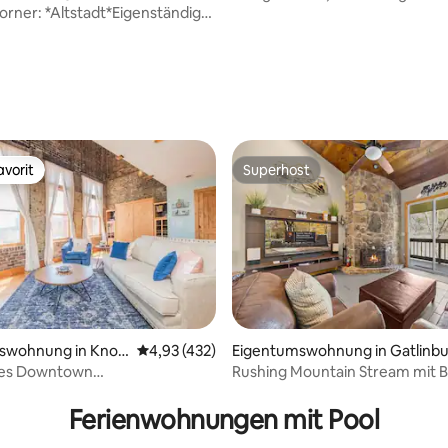
rner: *Altstadt*Eigenständiger
Condo
*
vorit
Superhost
vorit
Superhost
rtung: 4,85 von 5, 137 Bewertungen
swohnung in Knox
Durchschnittliche Bewertung: 4,93 von 5, 4
4,93 (432)
Eigentumswohnung in Gatlinb
es Downtown
Rushing Mountain Stream mit B
tierfreundlich~2 Queensize-
Renovierte Wohnung
Ferienwohnungen mit Pool