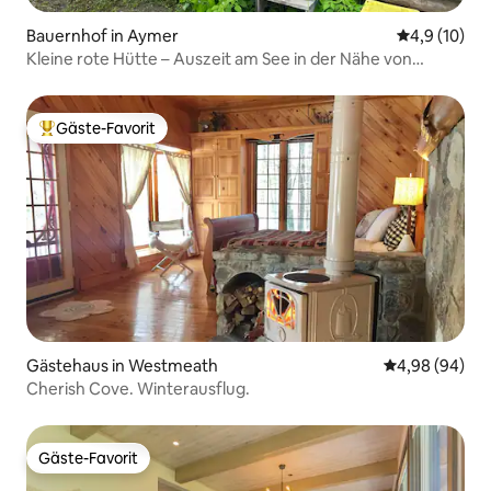
Bauernhof in Aymer
Durchschnit
4,9 (10)
Kleine rote Hütte – Auszeit am See in der Nähe von
Chelsea
Gäste-Favorit
Beliebter Gäste-Favorit.
Gästehaus in Westmeath
Durchschnittl
4,98 (94)
Cherish Cove. Winterausflug.
Gäste-Favorit
Gäste-Favorit