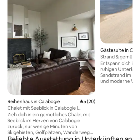
Gästesuite in Ott
Strand & gemütlic
herrlicher Aussich
Entspann dich in 
ruhigen Unterkunf
Sandstrand im Hin
und moderne Wo
Schwimmen und B
Sommer, Farb-Berg
Schneeangeln und
Reihenhaus in Calabogie
Durchschnittliche Bewertun
5 (20)
Winter. Viele Aktiv
Chalet mit Seeblick in Calabogie |
deiner Familie un
Gemütlich und ruhig
Zieh dich in ein gemütliches Chalet mit
Dieses neue, saub
Seeblick im Herzen von Calabogie
Zuhause bietet E
zurück, nur wenige Minuten von
familienfreundlic
Skigebieten, Golfplätzen, Wanderwegen
ein guter Ort zu
Beliebte Ausstattung in Unterkünften an
und dem See entfernt. Diese