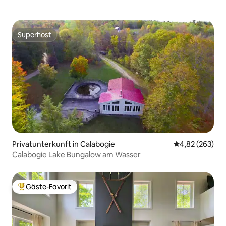
Superhost
Superhost
Privatunterkunft in Calabogie
Durchschnittli
4,82 (263)
Calabogie Lake Bungalow am Wasser
Gäste-Favorit
Beliebter Gäste-Favorit.