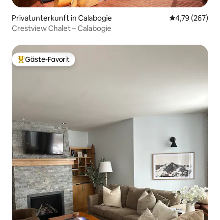
Privatunterkunft in Calabogie
Durchschnittli
4,79 (267)
Crestview Chalet – Calabogie
Gäste-Favorit
Beliebter Gäste-Favorit.