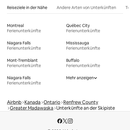
Reiseziele in der Nähe
Andere Arten von Unterkünften
To
Montreal
Québec City
Ferienunterkünfte
Ferienunterkünfte
Niagara Falls
Mississauga
Ferienunterkünfte
Ferienunterkünfte
Mont-Tremblant
Buffalo
Ferienunterkünfte
Ferienunterkünfte
Niagara Falls
Mehr anzeigen
Ferienunterkünfte
Airbnb
Kanada
Ontario
Renfrew County
Greater Madawaska
Unterkünfte an der Skipiste