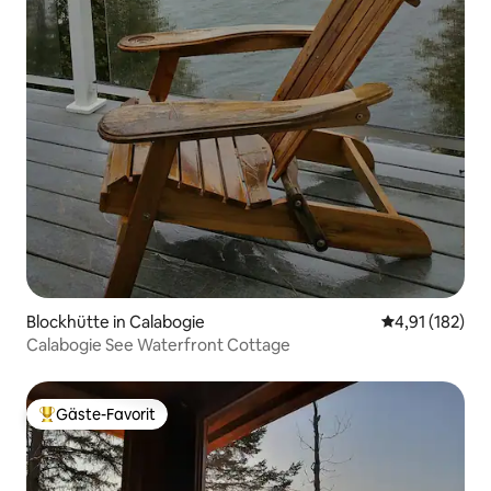
Blockhütte in Calabogie
Durchschnittl
4,91 (182)
Calabogie See Waterfront Cottage
Gäste-Favorit
Beliebter Gäste-Favorit.