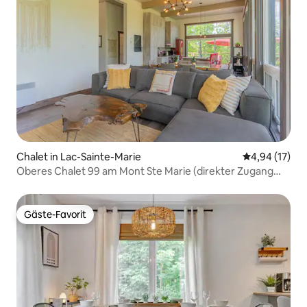
Chalet in Lac-Sainte-Marie
Durchschnitt
4,94 (17)
Oberes Chalet 99 am Mont Ste Marie (direkter Zugang
zur Skipiste)
Gäste-Favorit
Gäste-Favorit