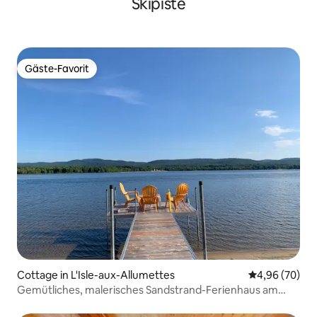
Skipiste
Gäste-Favorit
Gäste-Favorit
Cottage in L'Isle-aux-Allumettes
Durchschnittl
4,96 (70)
Gemütliches, malerisches Sandstrand-Ferienhaus am
Ottawa River