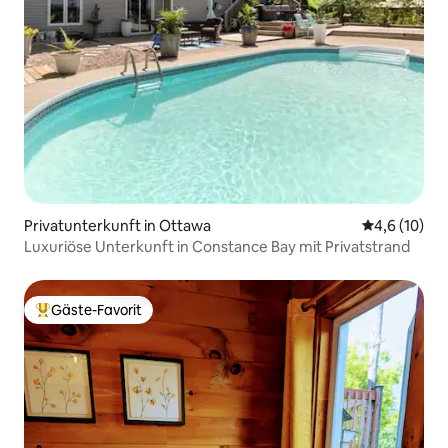
Privatunterkunft in Ottawa
Durchschnit
4,6 (10)
Luxuriöse Unterkunft in Constance Bay mit Privatstrand
Gäste-Favorit
Beliebter Gäste-Favorit.