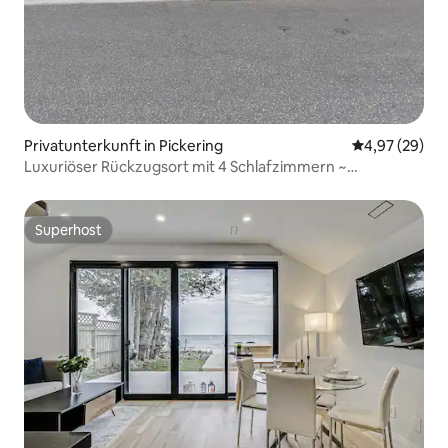
Privatunterkunft in Pickering
Durchschnittl
4,97 (29)
Luxuriöser Rückzugsort mit 4 Schlafzimmern ~
Geräumiges Haus ~ Pickering
Superhost
Superhost