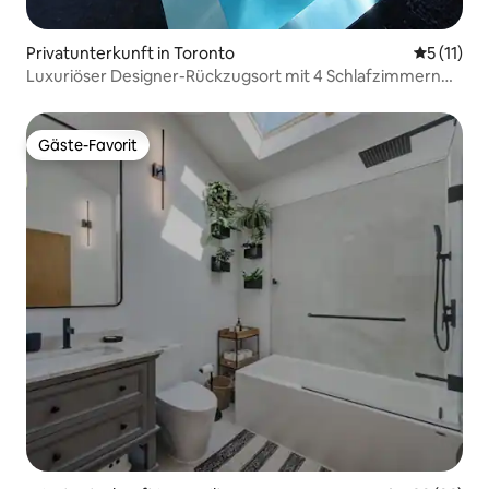
Privatunterkunft in Toronto
Durchschn
5 (11)
Luxuriöser Designer-Rückzugsort mit 4 Schlafzimmern
und beheiztem Wellenpool
Gäste-Favorit
Gäste-Favorit