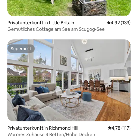
Privatunterkunft in Little Britain
Durchschnittl
4,92 (133)
Gemütliches Cottage am See am Scugog-See
Superhost
Superhost
Privatunterkunft in Richmond Hill
Durchschnittl
4,78 (117)
Warmes Zuhause 4 Betten/Hohe Decken