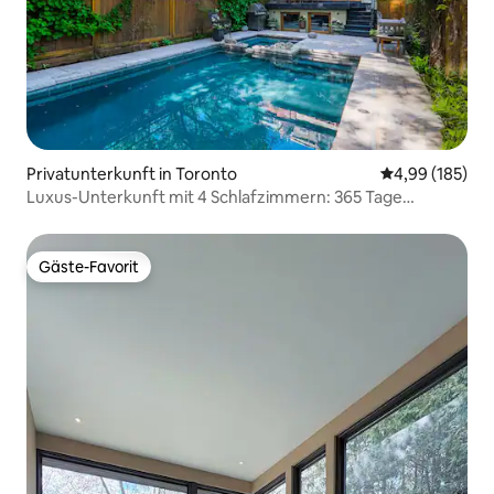
Privatunterkunft in Toronto
Durchschnittli
4,99 (185)
Luxus-Unterkunft mit 4 Schlafzimmern: 365 Tage
geöffnet – beheizter Pool und Whirlpool
Gäste-Favorit
Gäste-Favorit