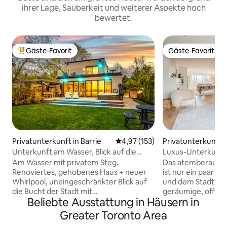
ihrer Lage, Sauberkeit und weiterer Aspekte hoch
bewertet.
Gäste-Favorit
Gäste-Favorit
Beliebter Gäste-Favorit.
Gäste-Favorit
Privatunterkunft in Barrie
Durchschnittliche Bewertung: 4
4,97 (153)
Privatunterkunft 
Unterkunft am Wasser, Blick auf die
Luxus-Unterkunft
Stadt/den Sonnenuntergang und nur
Flughafen, 15 Min
Am Wasser mit privatem Steg.
Das atemberauben
wenige Schritte zum Strand
Innenstadt entfer
Renoviertes, gehobenes Haus + neuer
ist nur ein paar 
Whirlpool, uneingeschränkter Blick auf
und dem Stadtzen
die Bucht der Stadt mit
geräumige, offene
Beliebte Ausstattung in Häusern in
Sonnenuntergängen + Sonnenaufgang
luxuriöses, modern
im Sommer. Nur wenige Schritte vom
wunderschön gesta
Greater Toronto Area
Strand und Park Minet's Point entfernt. 4
Es ist ein voll au