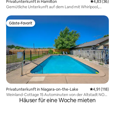
Privatunterkunft in Hamilton
Durchschnittl
4,83 (36)
Gemütliche Unterkunft auf dem Land mit Whirlpool,
Feuerstelle und Pool
Gäste-Favorit
Gäste-Favorit
Privatunterkunft in Niagara-on-the-Lake
Durchschnittl
4,91 (118)
Weinland-Cottage 15 Autominuten von der Altstadt NOTL
Häuser für eine Woche mieten
entfernt