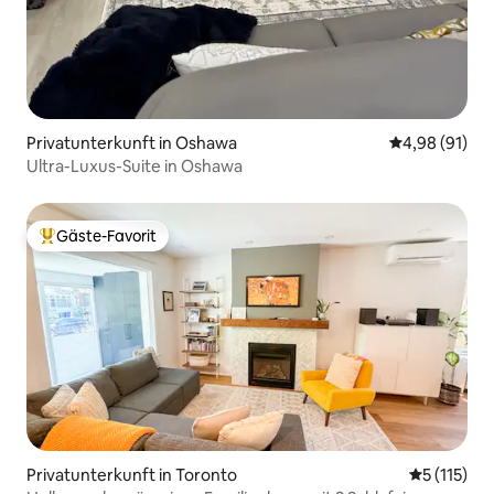
Privatunterkunft in Oshawa
Durchschnitt
4,98 (91)
Ultra-Luxus-Suite in Oshawa
Gäste-Favorit
Beliebter Gäste-Favorit.
Privatunterkunft in Toronto
Durchschni
5 (115)