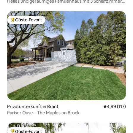
Helles und geräumiges Familienhaus mit 3 Schlafzimmern
| Geh zur U-Bahn
Gäste-Favorit
Beliebter Gäste-Favorit.
Privatunterkunft in Brant
Durchschnittl
4,99 (117)
Pariser Oase – The Maples on Brock
Gäste-Favorit