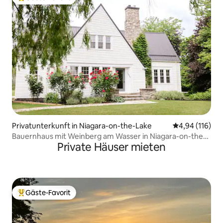
Beliebter Gäste-Favorit.
Privatunterkunft in Niagara-on-the-Lake
Durchschnittl
4,94 (116)
Bauernhaus mit Weinberg am Wasser in Niagara-on-the-
Private Häuser mieten
Lake
Gäste-Favorit
Beliebter Gäste-Favorit.