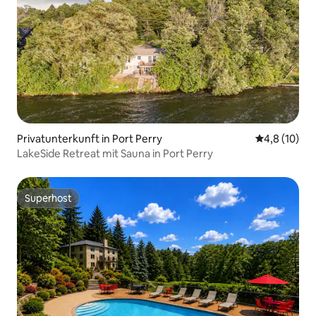
Privatunterkunft in Port Perry
Durchschnit
4,8 (10)
LakeSide Retreat mit Sauna in Port Perry
Superhost
Superhost