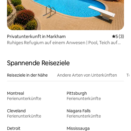
Privatunterkunft in Markham
Durchsch
5 (3)
Ruhiges Refugium auf einem Anwesen | Pool, Teich auf
3 Acres
Spannende Reiseziele
Reiseziele in der Nähe
Andere Arten von Unterkünften
To
Montreal
Pittsburgh
Ferienunterkünfte
Ferienunterkünfte
Cleveland
Niagara Falls
Ferienunterkünfte
Ferienunterkünfte
Detroit
Mississauga