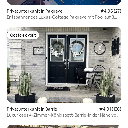
Privatunterkunft in Palgrave
Durchschnittl
4,96 (27)
Entspannendes Luxus-Cottage Palgrave mit Pool auf 3
Hektar
Gäste-Favorit
Gäste-Favorit
Privatunterkunft in Barrie
Durchschnittl
4,91 (136)
Luxuriöses 4-Zimmer-Königsbett-Barrie-in der Nähe von
Schnee-Resorts