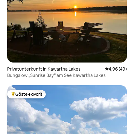
Privatunterkunft in Kawartha Lakes
Durchschnittl
4,96 (49)
Bungalow „Sunrise Bay“ am See Kawartha Lakes
Gäste-Favorit
Beliebter Gäste-Favorit.