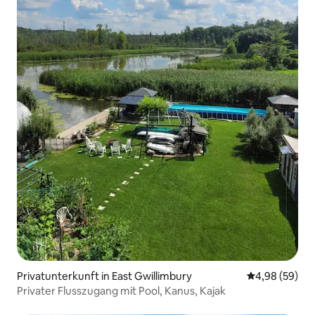
Privatunterkunft in East Gwillimbury
Durchschnittl
4,98 (59)
Privater Flusszugang mit Pool, Kanus, Kajak