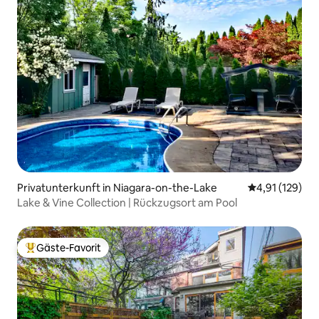
Privatunterkunft in Niagara-on-the-Lake
Durchschnittl
4,91 (129)
Lake & Vine Collection | Rückzugsort am Pool
Gäste-Favorit
Beliebter Gäste-Favorit.