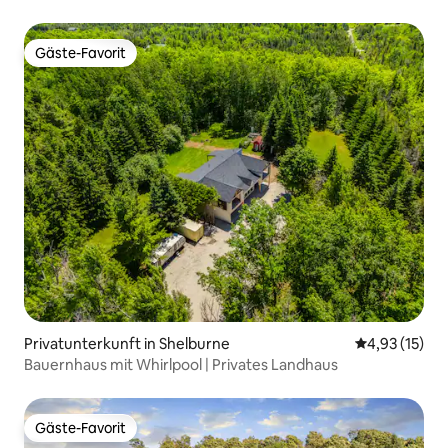
Gäste-Favorit
Gäste-Favorit
Privatunterkunft in Shelburne
Durchschnitt
4,93 (15)
Bauernhaus mit Whirlpool | Privates Landhaus
Gäste-Favorit
Gäste-Favorit