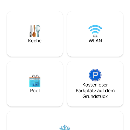
richtige Schlafzimmer und 2
hat alles, was man 
Ausziehsofas (Queensize-Doppelbett
kurzfristigen Auf
und Einzelbett), 3 Badezimmer mit allen
Perfekt für große
Annehmlichkeiten + Sauna, über
Gruppen! Mindestalter 25 Jahre, um zu
2400 Quadratfuß. Parkplatz für 3 Autos,
buchen. Zimmer 1 Kingsize-Doppelbett
zusätzlicher Parkplatz auf dem Parkplatz
Zimmer 2 Queens
daneben verfügbar. Gasgrill, Feuerstelle,
Zimmer 3: zwei Ei
2x Gas-FP, schnelles WLAN & 77-Zoll-
weiteres ausklapp
Küche
WLAN
Fernseher, wshr/dryr. 48amp EV pwr.
Zimmer 4 Queensize-
Nur wenige Minuten vom Yachthafen
Party-Richtlinie 
entfernt, wo du Seadoos/Boote mieten
Dies ist eine ruhi
kannst. Nur wenige Gehminuten von
gehobenen Restaurants/Pubs und
Geschäften entfernt. Kitesurfen &
Eisangeln
Kostenloser
Pool
Parkplatz auf dem
Grundstück