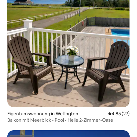
Eigentumswohnung in Wellington
Durchschnitt
4,85 (27)
Balkon mit Meerblick • Pool • Helle 2-Zimmer-Oase