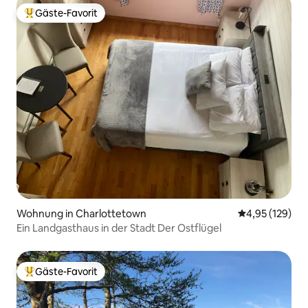
Gäste-Favorit
Beliebter Gäste-Favorit.
Wohnung in Charlottetown
Durchschnittl
4,95 (129)
Ein Landgasthaus in der Stadt Der Ostflügel
Gäste-Favorit
Beliebter Gäste-Favorit.