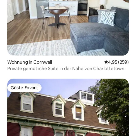
Wohnung in Cornwall
Durchschnittli
4,95 (259)
Private gemütliche Suite in der Nähe von Charlottetown.
Gäste-Favorit
Gäste-Favorit