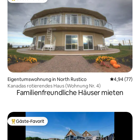
Beliebter Gäste-Favorit.
Eigentumswohnung in North Rustico
Durchschnittl
4,94 (77)
Kanadas rotierendes Haus (Wohnung Nr. 4)
Familienfreundliche Häuser mieten
Gäste-Favorit
Beliebter Gäste-Favorit.