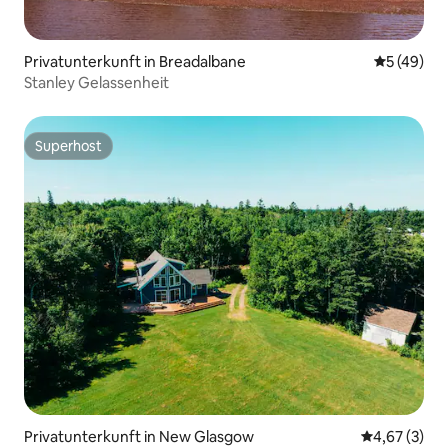
Privatunterkunft in Breadalbane
Durchschni
5 (49)
Stanley Gelassenheit
Superhost
Superhost
Privatunterkunft in New Glasgow
Durchschnit
4,67 (3)