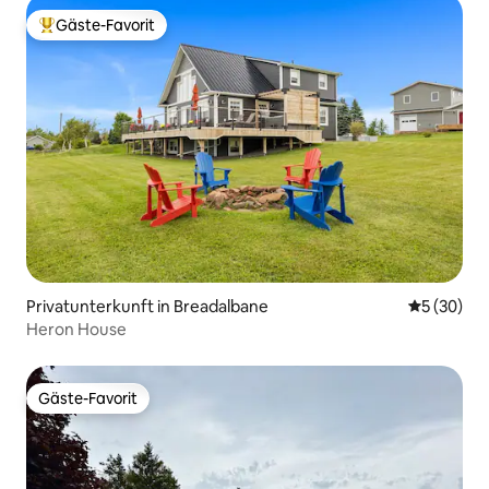
Gäste-Favorit
Beliebter Gäste-Favorit.
Privatunterkunft in Breadalbane
Durchschni
5 (30)
Heron House
Gäste-Favorit
Gäste-Favorit