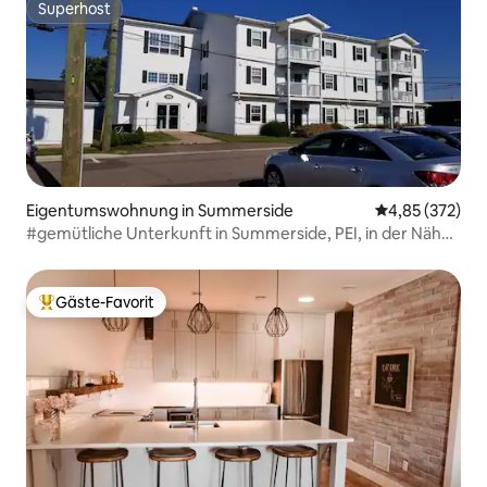
Superhost
Superhost
Eigentumswohnung in Summerside
Durchschnittli
4,85 (372)
#gemütliche Unterkunft in Summerside, PEI, in der Nähe
der Promenade
Gäste-Favorit
Beliebter Gäste-Favorit.