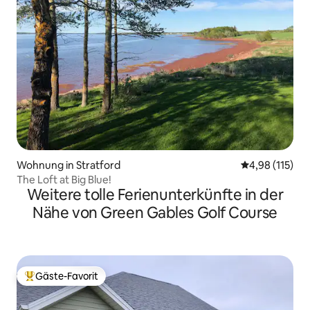
Wohnung in Stratford
Durchschnittl
4,98 (115)
The Loft at Big Blue!
Weitere tolle Ferienunterkünfte in der
Nähe von Green Gables Golf Course
Gäste-Favorit
Beliebter Gäste-Favorit.