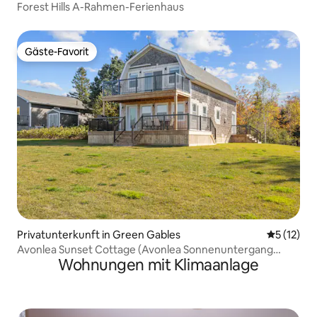
Forest Hills A-Rahmen-Ferienhaus
Gäste-Favorit
Gäste-Favorit
Privatunterkunft in Green Gables
Durchschn
5 (12)
Avonlea Sunset Cottage (Avonlea Sonnenuntergang
Wohnungen mit Klimaanlage
Cottage)