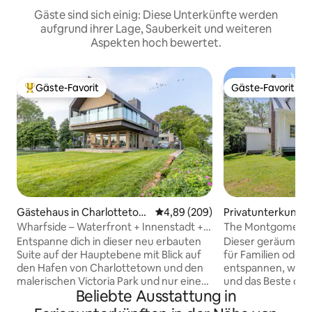
Gäste sind sich einig: Diese Unterkünfte werden
aufgrund ihrer Lage, Sauberkeit und weiteren
Aspekten hoch bewertet.
Gäste-Favorit
Gäste-Favorit
Beliebter Gäste-Favorit.
Gäste-Favorit
Gästehaus in Charlottetow
Durchschnittliche Bewertung: 4
4,89 (209)
Privatunterkunft 
n
h
Wharfside – Waterfront + Innenstadt +
The Montgomery 
Victoria Park
Entspanne dich in dieser neu erbauten
Dieser geräumige 
Suite auf der Hauptebene mit Blick auf
für Familien oder 
den Hafen von Charlottetown und den
entspannen, wied
malerischen Victoria Park und nur einen
und das Beste des
Beliebte Ausstattung in
kurzen Spaziergang von den
möchten. Mit eine
Geschäften und Restaurants in der
Küche, einem gem