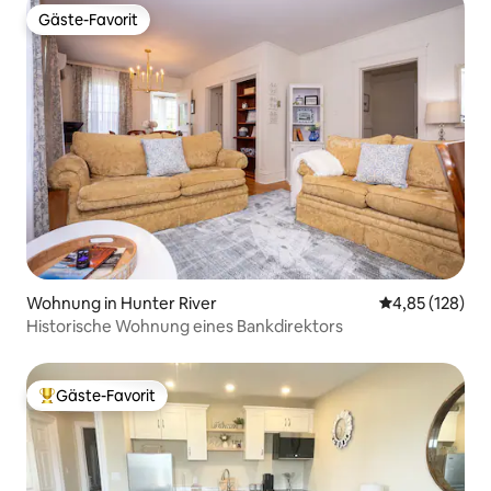
Gäste-Favorit
Gäste-Favorit
Wohnung in Hunter River
Durchschnittl
4,85 (128)
Historische Wohnung eines Bankdirektors
Gäste-Favorit
Beliebter Gäste-Favorit.