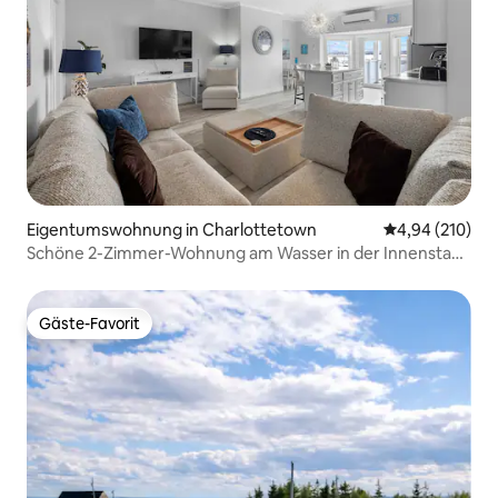
Eigentumswohnung in Charlottetown
Durchschnittli
4,94 (210)
Schöne 2-Zimmer-Wohnung am Wasser in der Innenstadt
von Ch'town
Gäste-Favorit
Gäste-Favorit