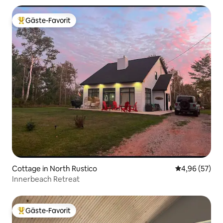
Gäste-Favorit
Beliebter Gäste-Favorit.
Cottage in North Rustico
Durchschnittl
4,96 (57)
Innerbeach Retreat
Gäste-Favorit
Beliebter Gäste-Favorit.