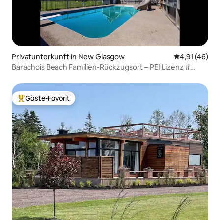
Privatunterkunft in New Glasgow
Durchschnitt
4,91 (46)
Barachois Beach Familien-Rückzugsort – PEI Lizenz #
1201211
Gäste-Favorit
Beliebter Gäste-Favorit.