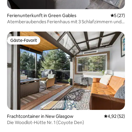
Ferienunterkunft in Green Gables
Durchschn
5 (27)
Atemberaubendes Ferienhaus mit 3 Schlafzimmern und
Whirlpool
Gäste-Favorit
Gäste-Favorit
Frachtcontainer in New Glasgow
Durchschnitt
4,92 (52)
Die Woodlot-Hütte Nr. 1 (Coyote Den)