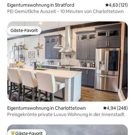
Eigentumswohnung in Stratford
Durchschnittl
4,63 (121)
PEI Gemütliche Auszeit – 10 Minuten von Charlottetown
Gäste-Favorit
Gäste-Favorit
Eigentumswohnung in Charlottetown
Durchschnittli
4,94 (248)
Preisgekrönte private Luxus-Wohnung in der Innenstadt
Gäste-Favorit