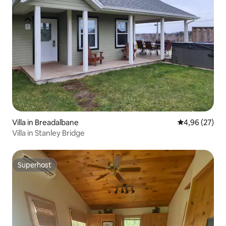
Villa in Breadalbane
Durchschnittl
4,96 (27)
Villa in Stanley Bridge
Superhost
Superhost