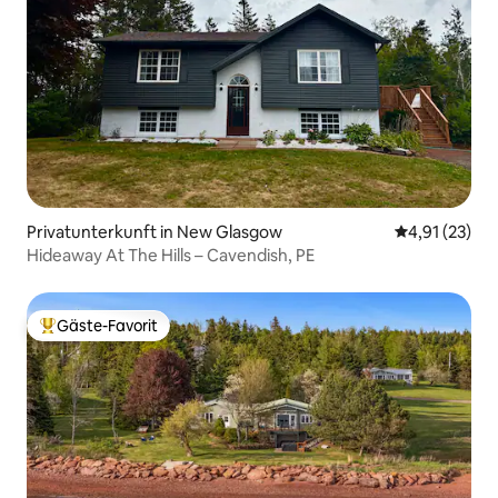
Privatunterkunft in New Glasgow
Durchschnitt
4,91 (23)
Hideaway At The Hills – Cavendish, PE
Gäste-Favorit
Beliebter Gäste-Favorit.