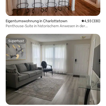
Eigentumswohnung in Charlottetown
Durchschnittli
4,93 (330)
Penthouse-Suite in historischem Anwesen in der
Innenstadt
Superhost
Superhost