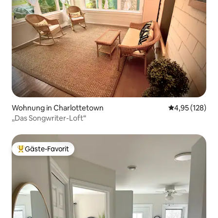
Wohnung in Charlottetown
Durchschnittl
4,95 (128)
„Das Songwriter-Loft“
Gäste-Favorit
Beliebter Gäste-Favorit.