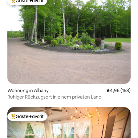
Gäste-Favorit
Beliebter Gäste-Favorit.
Wohnung in Albany
Durchschnittli
4,96 (158)
Ruhiger Rückzugsort in einem privaten Land
Gäste-Favorit
Beliebter Gäste-Favorit.