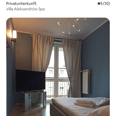
Privatunterkunft
Durchschn
5 (10)
Villa Aleksandrów Spa