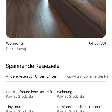
Wohnung
Durchschnitt
4,67 (33)
Na Sadowej
Spannende Reiseziele
Andere Arten von Unterkünften
Top-Attraktionen in der Näh
Haustierfreundliche Unterkünfte
Wohnungen
Powiat Grodziski
Powiat Grodziski
Tiny Houses
Familienfreundliche Unterkünfte
Powiat Grodziski
Powiat Grodziski