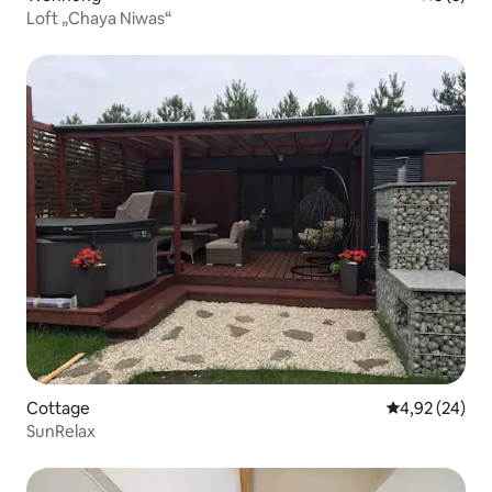
Loft „Chaya Niwas“
Cottage
Durchschnittl
4,92 (24)
SunRelax