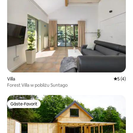
Villa
Durchsch
5 (4)
Forest Villa w pobliżu Suntago
Gäste-Favorit
Gäste-Favorit