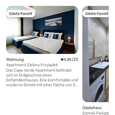
Gäste-Favorit
Gäste-Favorit
Gäste-Favorit
Gäste-Favorit
Wohnung
Durchschnittliche Bewertung: 
4,95 (21)
Apartment Zielony Przylądek
Das Cape Verde Apartment befindet
sich im Erdgeschoss eines
Einfamilienhauses. Eine komfortable und
moderne Einheit mit einer Fläche von 55
m ² besteht aus zwei Schlafzimmern,
einer Küche, einem Badezimmer, einer
Toilette und einem Flur. Es ist für bis zu 6
Nichtraucher ausgelegt. Es ist mit
Gästehaus
WLAN, Fernseher, Kühlschrank,
Domek Parkplatz o
Backofen, Mikrowelle, Induktionsherd,