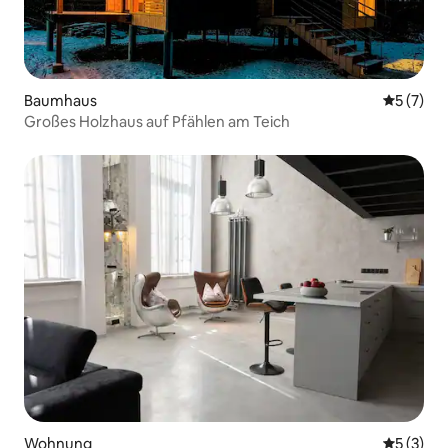
Baumhaus
Durchsch
5 (7)
Großes Holzhaus auf Pfählen am Teich
Wohnung
Durchsch
5 (3)