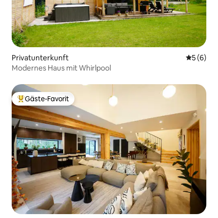
Privatunterkunft
Durchschn
5 (6)
Modernes Haus mit Whirlpool
Gäste-Favorit
Beliebter Gäste-Favorit.