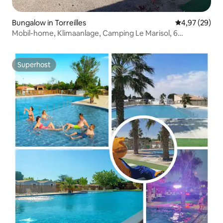
Bungalow in Torreilles
Durchschnittl
4,97 (29)
Mobil-home, Klimaanlage, Camping Le Marisol, 6
Schlafplätze
Superhost
Superhost