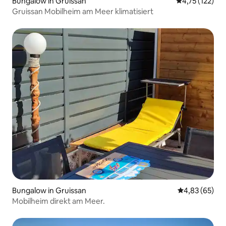
Bungalow in Gruissan
Durchschnittl
4,75 (122)
Gruissan Mobilheim am Meer klimatisiert
Bungalow in Gruissan
Durchschnittl
4,83 (65)
Mobilheim direkt am Meer.