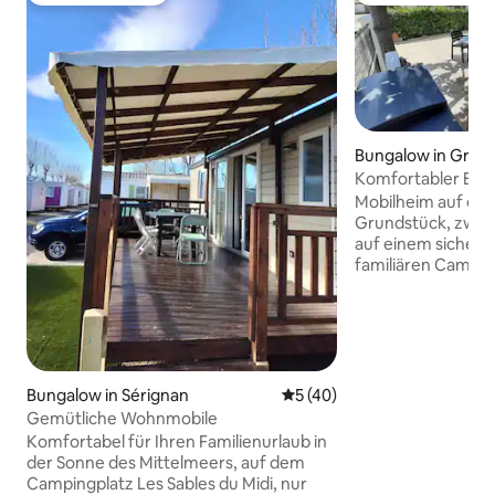
Bungalow in Gruis
Komfortabler Bun
Zugang zum Stra
Mobilheim auf ei
Grundstück, zwis
auf einem sichere
familiären Campingplatz. 
Schlafplätze: - 1 Schlafzimmer mit Bett
140 cm - 1 Schlafzimmer mit Bett 140 cm
+ 1 ausziehbare Ko
Schlafplatz ist mi
Bettdecken, Kisse
ihren Schutzhülle
Bungalow in Sérignan
Durchschnittliche Bewertun
5 (40)
Bettwäsche (Bettw
Gemütliche Wohnmobile
kann gegen einen 
Komfortabel für Ihren Familienurlaub in
10 €/Zusatzbett z
der Sonne des Mittelmeers, auf dem
werden. Reinigun
Campingplatz Les Sables du Midi, nur