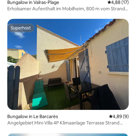
Bungalow in Valras-Plage
Durchschnitt
4,88 (17)
Erholsamer Aufenthalt im Mobilheim, 800 m vom Strand
entfernt
Superhost
Superhost
Bungalow in Le Barcarès
Durchschnitt
4,89 (9)
Angelgebiet Mini-Villa 4P Klimaanlage Terrasse Strand
Parkplatz