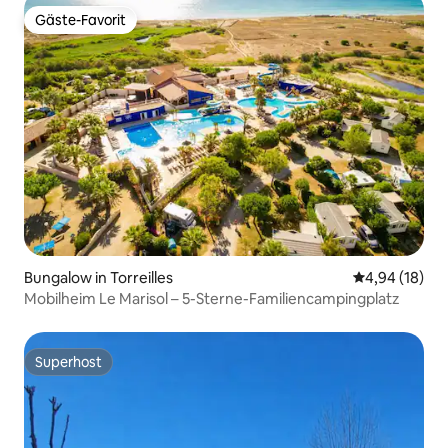
Gäste-Favorit
Gäste-Favorit
Bungalow in Torreilles
Durchschnitt
4,94 (18)
Mobilheim Le Marisol – 5-Sterne-Familiencampingplatz
Superhost
Superhost