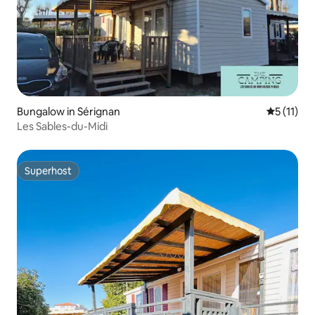
Bungalow in Sérignan
Durchschn
5 (11)
Les Sables-du-Midi
Superhost
Superhost