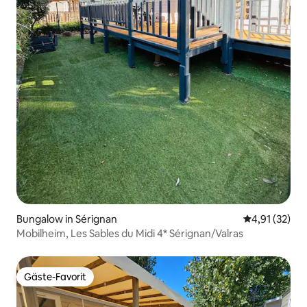
Bungalow in Sérignan
Durchschnitt
4,91 (32)
Mobilheim, Les Sables du Midi 4* Sérignan/Valras
Gäste-Favorit
Gäste-Favorit