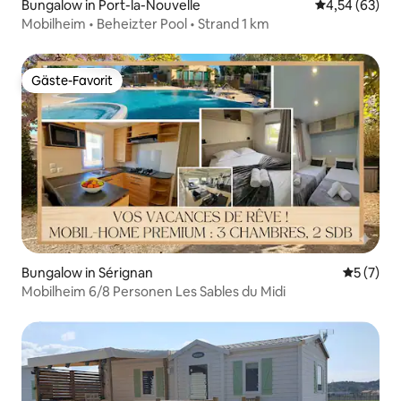
Bungalow in Port-la-Nouvelle
Durchschnittl
4,54 (63)
Mobilheim • Beheizter Pool • Strand 1 km
Gäste-Favorit
Gäste-Favorit
Bungalow in Sérignan
Durchsch
5 (7)
Mobilheim 6/8 Personen Les Sables du Midi