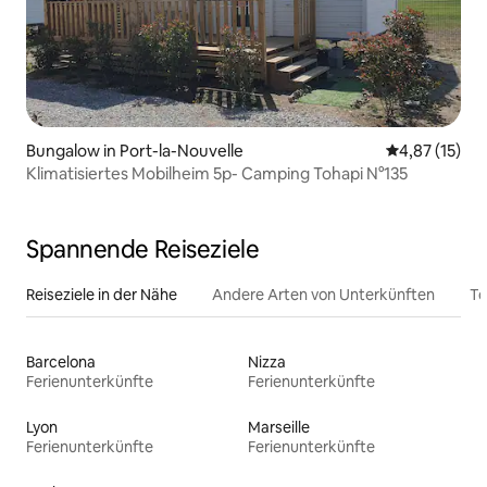
Bungalow in Port-la-Nouvelle
Durchschnitt
4,87 (15)
Klimatisiertes Mobilheim 5p- Camping Tohapi N°135
Spannende Reiseziele
Reiseziele in der Nähe
Andere Arten von Unterkünften
To
Barcelona
Nizza
Ferienunterkünfte
Ferienunterkünfte
Lyon
Marseille
Ferienunterkünfte
Ferienunterkünfte