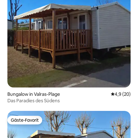
Bungalow in Valras-Plage
Durchschnitt
4,9 (20)
Das Paradies des Südens
Gäste-Favorit
Gäste-Favorit