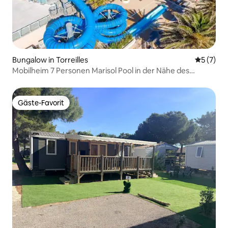
Bungalow in Torreilles
Durchsch
5 (7)
Mobilheim 7 Personen Marisol Pool in der Nähe des
Meeres
Gäste-Favorit
Gäste-Favorit