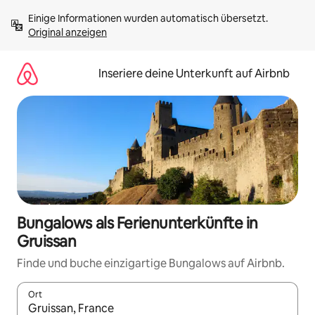
Zu
Einige Informationen wurden automatisch übersetzt. 
Inhalten
Original anzeigen
springen
Inseriere deine Unterkunft auf Airbnb
Bungalows als Ferienunterkünfte in
Gruissan
Finde und buche einzigartige Bungalows auf Airbnb.
Ort
Wenn Ergebnisse verfügbar sind, navigiere mit den Pfeiltaste