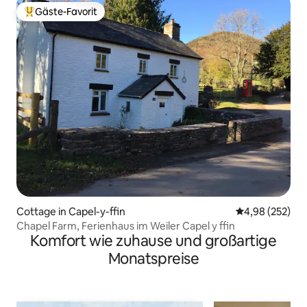
Gäste-Favorit
Beliebter Gäste-Favorit.
Cottage in Capel-y-ffin
Durchschnittli
4,98 (252)
Chapel Farm, Ferienhaus im Weiler Capel y ffin
Komfort wie zuhause und großartige
Monatspreise