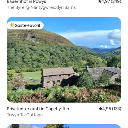
Bauernhof in Powys
Durchschnittli
4,97 (249)
The Byre @ Nantygwreiddyn Barns
Gäste-Favorit
Beliebter Gäste-Favorit.
Privatunterkunft in Capel-y-ffin
Durchschnittl
4,96 (133)
Trwyn Tal Cottage