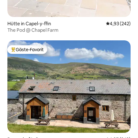
Hütte in Capel-y-ffin
Durchschnittli
4,93 (242)
The Pod @ Chapel Farm
Gäste-Favorit
Beliebter Gäste-Favorit.