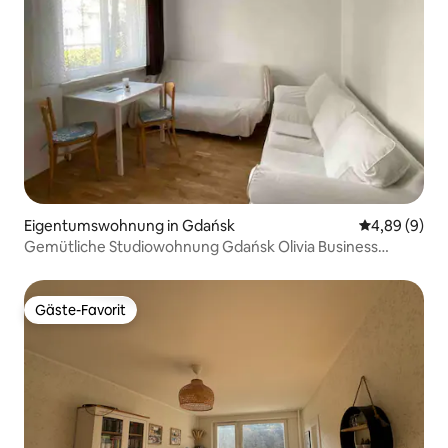
Eigentumswohnung in Gdańsk
Durchschnitt
4,89 (9)
Gemütliche Studiowohnung Gdańsk Olivia Business
Centre
Gäste-Favorit
Gäste-Favorit