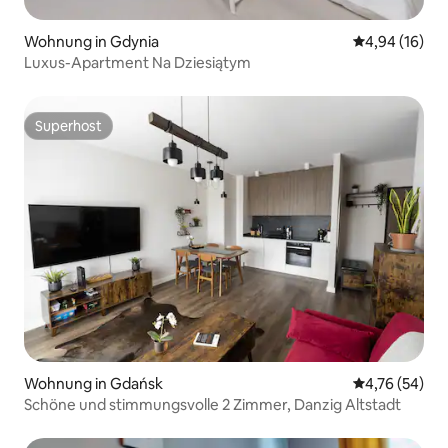
Wohnung in Gdynia
Durchschnitt
4,94 (16)
Luxus-Apartment Na Dziesiątym
Superhost
Superhost
Wohnung in Gdańsk
Durchschnitt
4,76 (54)
Schöne und stimmungsvolle 2 Zimmer, Danzig Altstadt