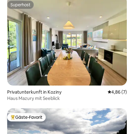
Superhost
Superhost
Privatunterkunft in Koziny
Durchschnitt
4,86 (7)
Haus Mazury mit Seeblick
Gäste-Favorit
Beliebter Gäste-Favorit.