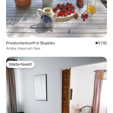
Privatunterkunft in Słupinko
Durchschn
5 (15)
Anika. Haus am See.
Gäste-Favorit
Gäste-Favorit