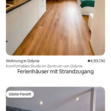
Wohnung in Gdynia
Durchschnitt
4,93 (74)
Komfortables Studio im Zentrum von Gdynia
Ferienhäuser mit Strandzugang
Gäste-Favorit
Gäste-Favorit