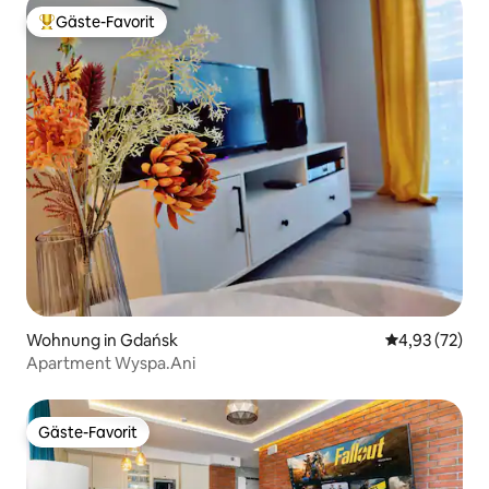
Gäste-Favorit
Beliebter Gäste-Favorit.
Wohnung in Gdańsk
Durchschnitt
4,93 (72)
Apartment Wyspa.Ani
Gäste-Favorit
Gäste-Favorit