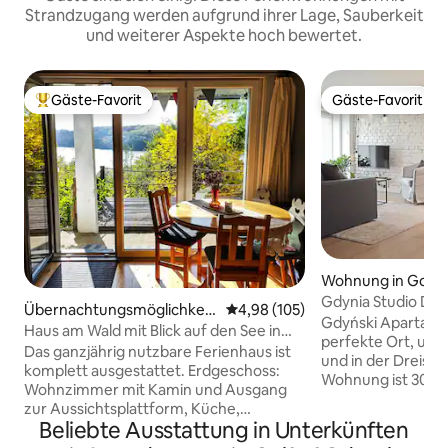
Strandzugang werden aufgrund ihrer Lage, Sauberkeit
und weiterer Aspekte hoch bewertet.
Gäste-Favorit
Gäste-Favorit
Beliebter Gäste-Favorit.
Gäste-Favorit
Wohnung in Gdyn
Gdynia Studio Del
Übernachtungsmöglichkeit
Durchschnittliche Bewertung: 4
4,98 (105)
Minuten vom Meer
Gdyński Apartamen
in Zawory
Haus am Wald mit Blick auf den See in
perfekte Ort, um e
Kaschubien
Das ganzjährig nutzbare Ferienhaus ist
und in der Dreista
komplett ausgestattet. Erdgeschoss:
Wohnung ist 30 m²
Wohnzimmer mit Kamin und Ausgang
sich im Dachgesch
zur Aussichtsplattform, Küche,
vierstöckigen Miet
Beliebte Ausstattung in Unterkünften
Badezimmer mit Dusche.
ruhigen Straße im
Obergeschoss: Ein nach Süden