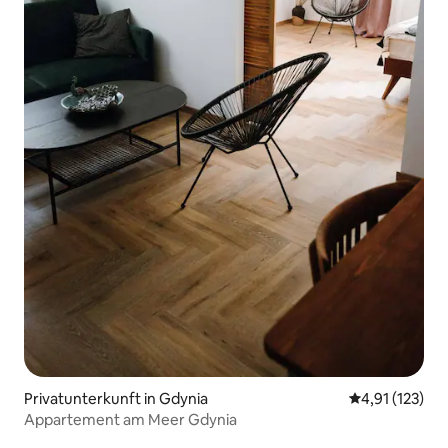
Privatunterkunft in Gdynia
Durchschnittl
4,91 (123)
Appartement am Meer Gdynia