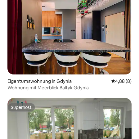
Eigentumswohnung in Gdynia
Durchschnitt
4,88 (8)
Wohnung mit Meerblick Baltyk Gdynia
Superhost
Superhost