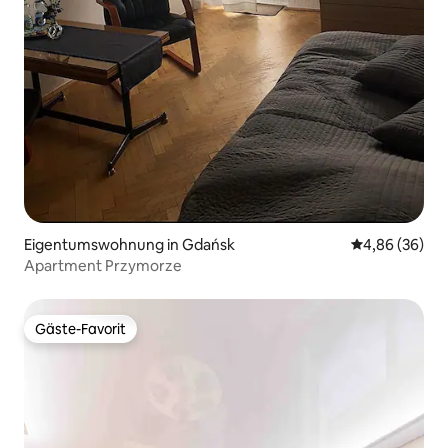
Eigentumswohnung in Gdańsk
Durchschnittl
4,86 (36)
Apartment Przymorze
Gäste-Favorit
Gäste-Favorit