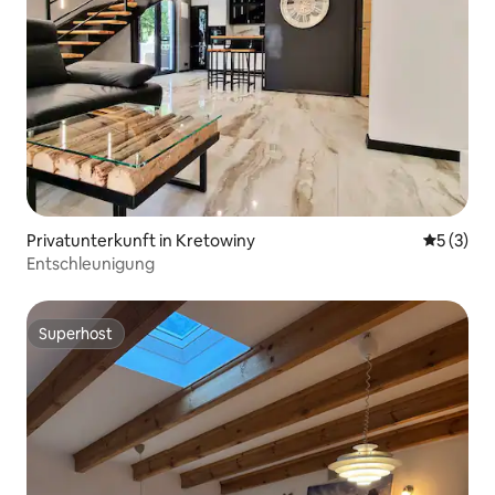
Privatunterkunft in Kretowiny
Durchsch
5 (3)
Entschleunigung
Superhost
Superhost