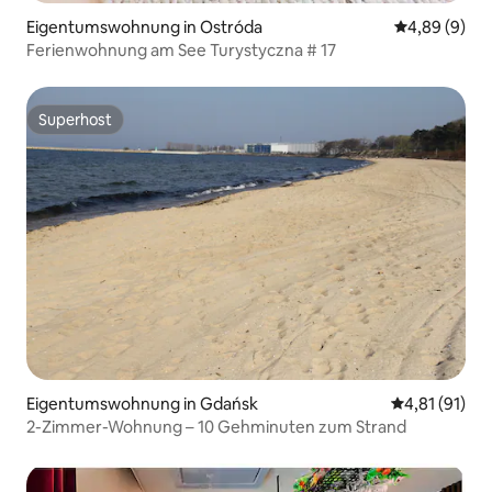
Eigentumswohnung in Ostróda
Durchschnitt
4,89 (9)
Ferienwohnung am See Turystyczna # 17
Superhost
Superhost
Eigentumswohnung in Gdańsk
Durchschnitt
4,81 (91)
2-Zimmer-Wohnung – 10 Gehminuten zum Strand