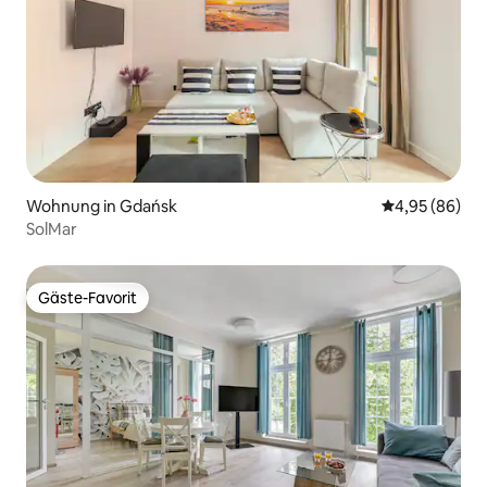
Wohnung in Gdańsk
Durchschnittl
4,95 (86)
SolMar
Gäste-Favorit
Gäste-Favorit