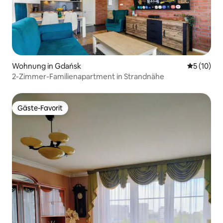
Wohnung in Gdańsk
Durchschn
5 (10)
2-Zimmer-Familienapartment in Strandnähe
Gäste-Favorit
Gäste-Favorit