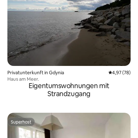
Privatunterkunft in Gdynia
Durchschnittl
4,97 (78)
Haus am Meer.
Eigentumswohnungen mit
Strandzugang
Superhost
Superhost