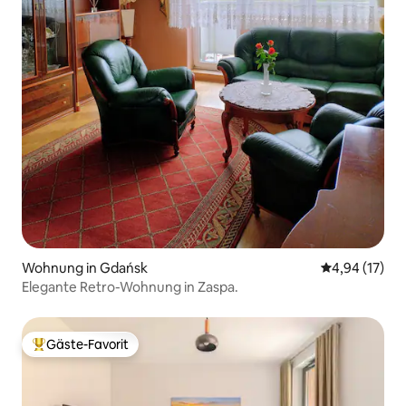
Wohnung in Gdańsk
Durchschnitt
4,94 (17)
Elegante Retro-Wohnung in Zaspa.
Gäste-Favorit
Beliebter Gäste-Favorit.