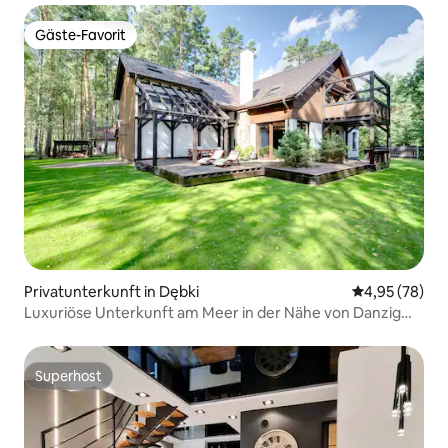
Gäste-Favorit
Gäste-Favorit
Privatunterkunft in Dębki
Durchschnittl
4,95 (78)
Luxuriöse Unterkunft am Meer in der Nähe von Danzig
mit Squashplatz
Superhost
Superhost