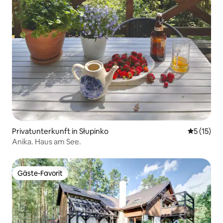
Privatunterkunft in Słupinko
Durchschn
5 (15)
Anika. Haus am See.
Gäste-Favorit
Gäste-Favorit