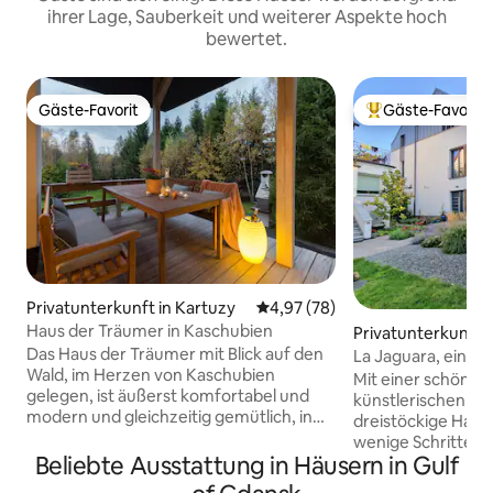
ihrer Lage, Sauberkeit und weiterer Aspekte hoch
bewertet.
Gäste-Favorit
Gäste-Favorit
Gäste-Favorit
Beliebter Gäste-F
Privatunterkunft in Kartuzy
Durchschnittliche Bewertung: 
4,97 (78)
Haus der Träumer in Kaschubien
Privatunterkunft 
Das Haus der Träumer mit Blick auf den
La Jaguara, ein kü
Wald, im Herzen von Kaschubien
Zentrum von Danz
Mit einer schönen
gelegen, ist äußerst komfortabel und
künstlerischen At
modern und gleichzeitig gemütlich, in
dreistöckige Haus
dem sorgfältig ausgewählte Möbel und
wenige Schritte vo
Stoffe Sie sich entspannen und erholen
Beliebte Ausstattung in Häusern in Gulf
einem Park und der
lassen. Das Haus ist kinderfreundlich,
entfernt, der perf