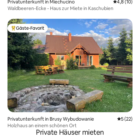
Privatunterkunft in Miechucino
Durchschnit
4,8 (10)
Waldbeeren-Ecke - Haus zur Miete in Kaschubien
Gäste-Favorit
Beliebter Gäste-Favorit.
Privatunterkunft in Brusy Wybudowanie
Durchschn
5 (22)
Holzhaus an einem schönen Ort
Private Häuser mieten