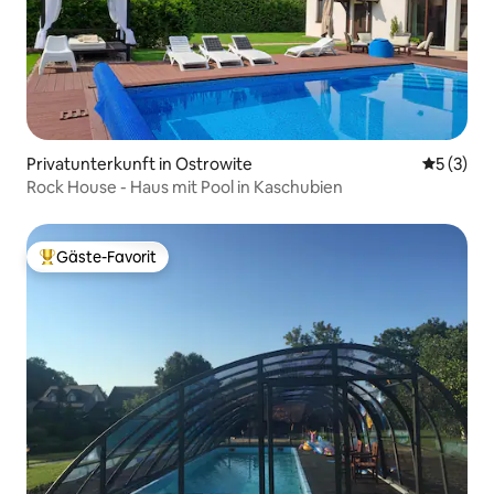
Privatunterkunft in Ostrowite
Durchsch
5 (3)
Rock House - Haus mit Pool in Kaschubien
Gäste-Favorit
Beliebter Gäste-Favorit.