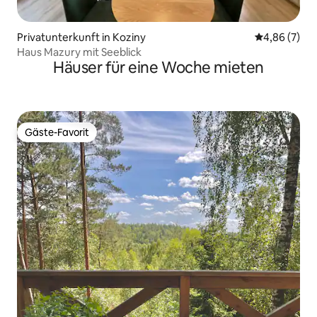
Privatunterkunft in Koziny
Durchschnitt
4,86 (7)
Haus Mazury mit Seeblick
Häuser für eine Woche mieten
Gäste-Favorit
Gäste-Favorit