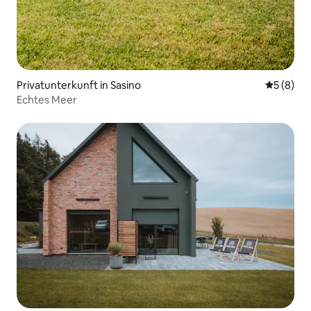
Privatunterkunft in Sasino
Durchschn
5 (8)
Echtes Meer