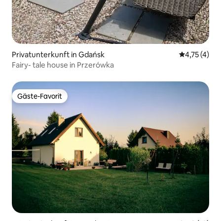
Privatunterkunft in Gdańsk
Durchschnit
4,75 (4)
Fairy- tale house in Przerówka
Gäste-Favorit
Gäste-Favorit