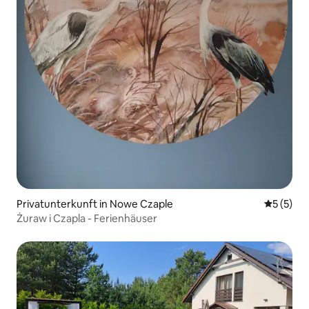
Privatunterkunft in Nowe Czaple
Durchsch
5 (5)
Żuraw i Czapla - Ferienhäuser