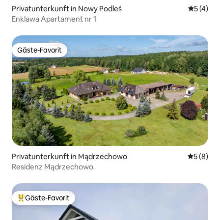
Privatunterkunft in Nowy Podleś
Durchsch
5 (4)
Enklawa Apartament nr 1
Gäste-Favorit
Gäste-Favorit
Privatunterkunft in Mądrzechowo
Durchschn
5 (8)
Residenz Mądrzechowo
Gäste-Favorit
Beliebter Gäste-Favorit.