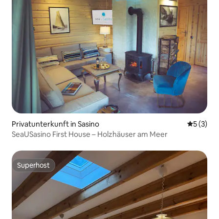
Privatunterkunft in Sasino
Durchsch
5 (3)
SeaUSasino First House – Holzhäuser am Meer
Superhost
Superhost