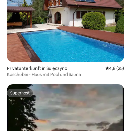
Privatunterkunft in Sulęczyno
Durchschnit
4,8 (25)
Kaschubei - Haus mit Pool und Sauna
Superhost
Superhost