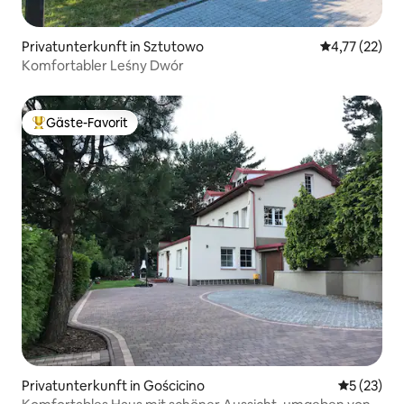
Privatunterkunft in Sztutowo
Durchschnitt
4,77 (22)
Komfortabler Leśny Dwór
Gäste-Favorit
Beliebter Gäste-Favorit.
Privatunterkunft in Gościcino
Durchschn
5 (23)