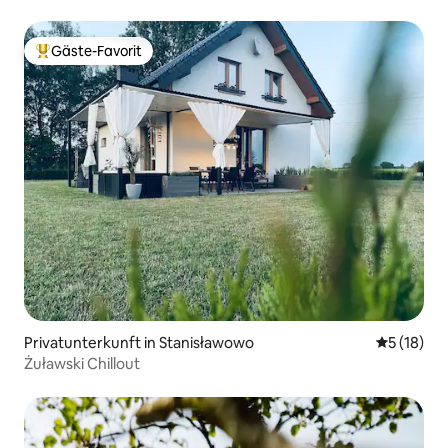
Gäste-Favorit
Beliebter Gäste-Favorit.
Privatunterkunft in Stanisławowo
Durchschn
5 (18)
Żuławski Chillout