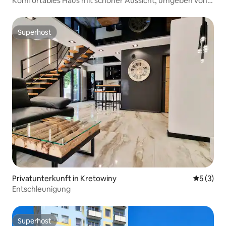
Komfortables Haus mit schöner Aussicht, umgeben von
Wald
Superhost
Superhost
Privatunterkunft in Kretowiny
Durchsch
5 (3)
Entschleunigung
Superhost
Superhost