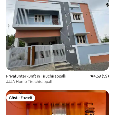
Privatunterkunft in Tiruchirappalli
Durchschnittl
4,59 (59)
JJJA Home Tiruchirappalli
Gäste-Favorit
Gäste-Favorit