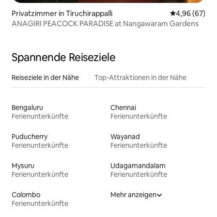
Privatzimmer in Tiruchirappalli
Durchschnittl
4,96 (67)
ANAGIRI PEACOCK PARADISE at Nangawaram Gardens
Spannende Reiseziele
Reiseziele in der Nähe
Top-Attraktionen in der Nähe
Bengaluru
Chennai
Ferienunterkünfte
Ferienunterkünfte
Puducherry
Wayanad
Ferienunterkünfte
Ferienunterkünfte
Mysuru
Udagamandalam
Ferienunterkünfte
Ferienunterkünfte
Colombo
Mehr anzeigen
Ferienunterkünfte