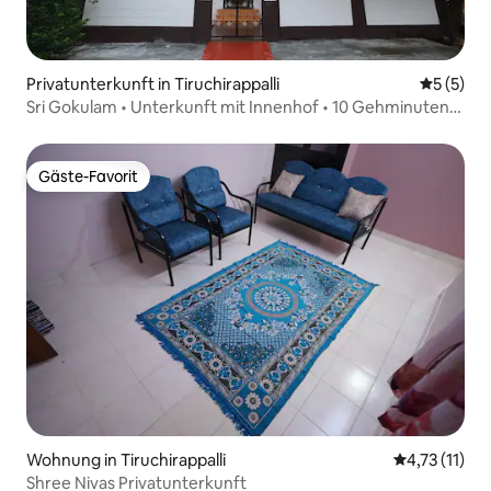
Privatunterkunft in Tiruchirappalli
Durchsch
5 (5)
Sri Gokulam • Unterkunft mit Innenhof • 10 Gehminuten
zum Tempel
Gäste-Favorit
Gäste-Favorit
Wohnung in Tiruchirappalli
Durchschnitt
4,73 (11)
Shree Nivas Privatunterkunft