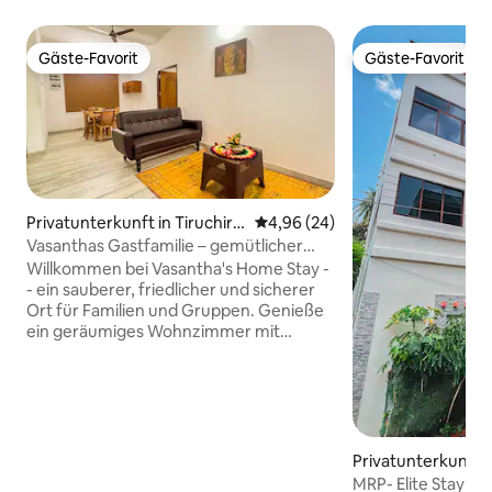
Gäste-Favorit
Gäste-Favorit
Gäste-Favorit
Gäste-Favorit
Privatunterkunft in Tiruchira
Durchschnittliche Bewertung: 
4,96 (24)
ppalli
Vasanthas Gastfamilie – gemütlicher
Familienrückzugsort
Willkommen bei Vasantha's Home Stay -
- ein sauberer, friedlicher und sicherer
Ort für Familien und Gruppen. Genieße
ein geräumiges Wohnzimmer mit
Smart-TV, ein großes Schlafzimmer mit
Klimaanlage und 2 Queensize-Betten,
einen Ankleidebereich und einen
sicheren Stauraum. Koche mit
Leichtigkeit in der voll ausgestatteten
Küche mit Herd, Kühlschrank und
Privatunterkunft i
Utensilien, während eine
palli
MRP- Elite Stay S