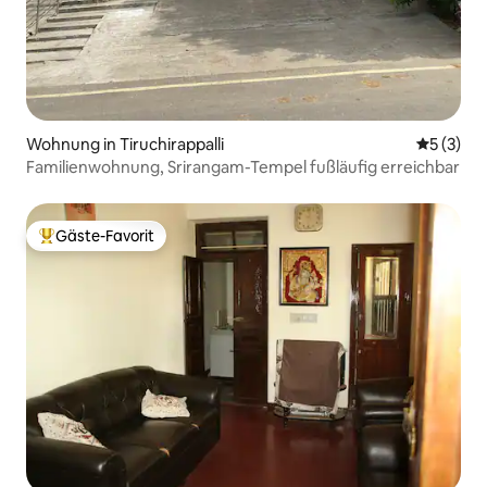
Wohnung in Tiruchirappalli
Durchsch
5 (3)
Familienwohnung, Srirangam-Tempel fußläufig erreichbar
Gäste-Favorit
Beliebter Gäste-Favorit.