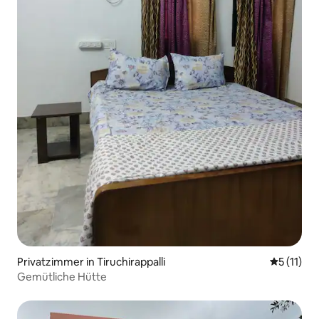
Privatzimmer in Tiruchirappalli
Durchschn
5 (11)
Gemütliche Hütte