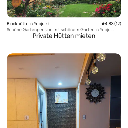
Blockhütte in Yeoju-si
Durchschnitt
4,83 (12)
Schöne Gartenpension mit schönem Garten in Yeoju
Private Hütten mieten
/Blaues Gras 2. Stock Holz Casabella Jstay