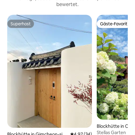
bewertet.
Superhost
Gäste-Favorit
Superhost
Gäste-Favorit
Blockhütte in Cha
Stellas Garten
Blockhütte in Gimcheon-si
Durchschnittliche Bewertung: 
4,97 (34)