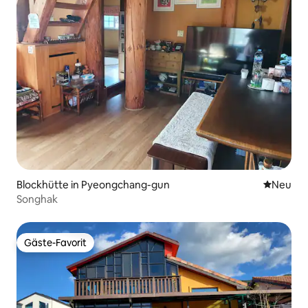
Blockhütte in Pyeongchang-gun
Neue Unt
Neu
Songhak
Gäste-Favorit
Gäste-Favorit