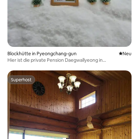
Blockhütte in Pyeongchang-gun
Neue Unt
Neu
Hier ist die private Pension Daegwallyeong in
Pyeongchang, einer sensiblen Unterkunft! (TJ-Karaoke,
privater Grillplatz)
Superhost
Superhost