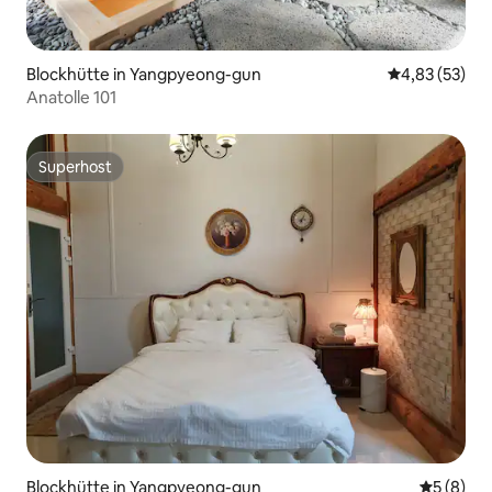
Blockhütte in Yangpyeong-gun
Durchschnitt
4,83 (53)
Anatolle 101
Superhost
Superhost
Blockhütte in Yangpyeong-gun
Durchschn
5 (8)