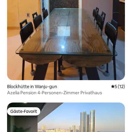
Blockhütte in Wanju-gun
Durchschn
5 (12)
Azelia Pension 4-Personen-Zimmer Privathaus
Gäste-Favorit
Gäste-Favorit