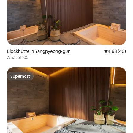
Blockhütte in Yangpyeong-gun
Durchschnittl
4,68 (40)
Anatol 102
Superhost
Superhost