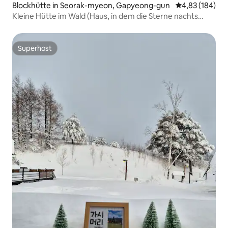
Blockhütte in Seorak-myeon, Gapyeong-gun
Durchschnittli
4,83 (184)
Kleine Hütte im Wald (Haus, in dem die Sterne nachts
herabfallen)
Superhost
Superhost