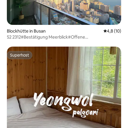
Blockhütte in Busan
Durchschnit
4,8 (10)
S2 2312#Bestätigung Meerblick#Offene
Terrasse#ott#Unterkunft für Paare#5 Minuten zum
Haeundae-Bahnhof#5 Minuten zum Strand#Kostenlose
Gepäckaufbewahrung
Superhost
Superhost