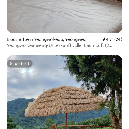
Blockhütte in Yeongwol-eup, Yeongweol
Durchschnitt
4,71 (24)
Yeongwol Gamseng-Unterkunft voller Baumduft (2
Personen)
Superhost
Superhost