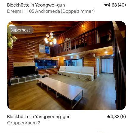
Blockhütte in Yeongwol-gun
Durchschnittl
4,68 (40)
Dream Hill 05 Andromeda (Doppelzimmer)
Superhost
Superhost
Blockhütte in Yangpyeong-gun
Durchschnitt
4,83 (6)
Gruppenraum 2