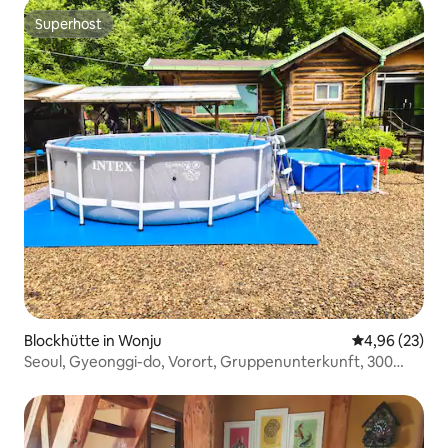
Superhost
Superhost
Blockhütte in Wonju
Durchschnittl
4,96 (23)
Seoul, Gyeonggi-do, Vorort, Gruppenunterkunft, 300
Pyeong, WLAN, Netflix, Schwimmbad, Trampolin