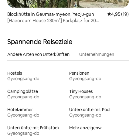
Blockhütte in Geumsa-myeon, Yeoju-gun
Durchschnitt
4,95 (19)
[Haeoreum House 230m²] Parkplatz für 20
Autos/Sternenhimmel/Grill/IPO IC/50 Minuten bis
Gangnam/für 20 oder mehr Personen
Spannende Reiseziele
Andere Arten von Unterkünften
Unternehmungen
Hostels
Pensionen
Gyeongsang-do
Gyeongsang-do
Campingplätze
Tiny Houses
Gyeongsang-do
Gyeongsang-do
Hotelzimmer
Unterkünfte mit Pool
Gyeongsang-do
Gyeongsang-do
Unterkünfte mit Frühstück
Mehr anzeigen
Gyeongsang-do