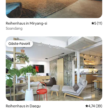
Reihenhaus in Miryang-si
Durchschn
5 (11)
Soandang
Gäste-Favorit
Gäste-Favorit
Reihenhaus in Daegu
Durchschnitt
4,74 (39)