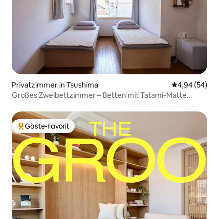
Privatzimmer in Tsushima
Durchschnittl
4,94 (54)
Großes Zweibettzimmer – Betten mit Tatami-Matte
(Stroh)
Gäste-Favorit
Beliebter Gäste-Favorit.