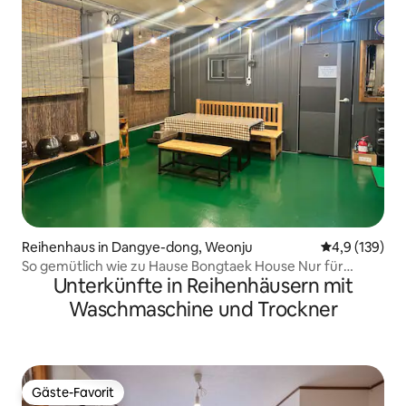
Reihenhaus in Dangye-dong, Weonju
Durchschnitt
4,9 (139)
So gemütlich wie zu Hause Bongtaek House Nur für
Unterkünfte in Reihenhäusern mit
Ausländer Die Unterkunft ist nur für Ausländer
Waschmaschine und Trockner
Gäste-Favorit
Gäste-Favorit