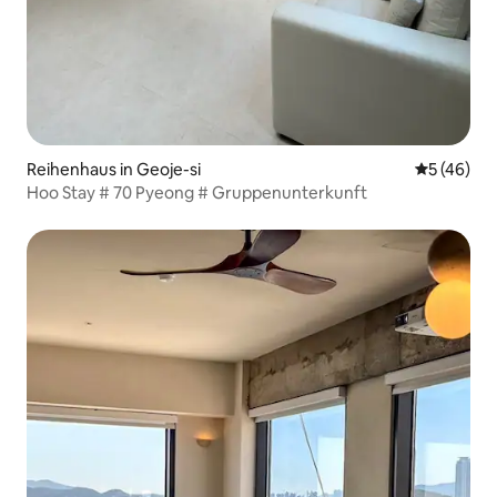
Reihenhaus in Geoje-si
Durchschni
5 (46)
Hoo Stay # 70 Pyeong # Gruppenunterkunft