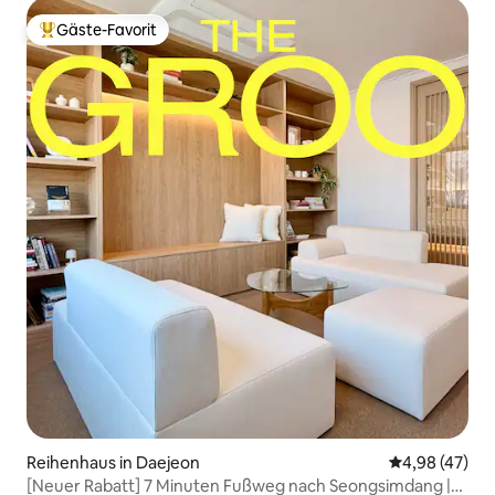
Gäste-Favorit
Beliebter Gäste-Favorit.
Reihenhaus in Daejeon
Durchschnittl
4,98 (47)
[Neuer Rabatt] 7 Minuten Fußweg nach Seongsimdang |