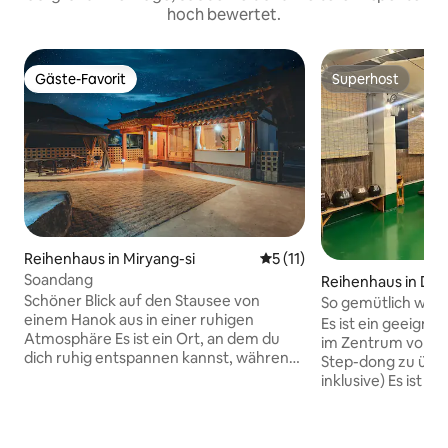
hoch bewertet.
Gäste-Favorit
Superhost
Gäste-Favorit
Superhost
Reihenhaus in Miryang-si
Durchschnittliche Bewertu
5 (11)
Soandang
Reihenhaus in Da
Schöner Blick auf den Stausee von
Weonju
So gemütlich wie zu Hau
einem Hanok aus in einer ruhigen
House Nur für Aus
Es ist ein geeignet
Atmosphäre Es ist ein Ort, an dem du
ist nur für Auslän
im Zentrum von B
dich ruhig entspannen kannst, während
Step-dong zu übe
du zuschaust. Ein entspannender und
inklusive) Es ist für eine Grillparty auf der
ruhiger Rückzugsort aus dem
großen Terrasse geeigne
hektischen Alltag Ich hoffe, jeder
wunderschön einge
Moment fühlt sich wohl und
Pensionsterrasse ^