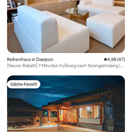
Reihenhaus in Daejeon
Durchschnittl
4,98 (47)
[Neuer Rabatt] 7 Minuten Fußweg nach Seongsimdang |
Gemütliche Unterkunft zum Buchen | Ein romantischer
Ausflug mit Büchern
Gäste-Favorit
Gäste-Favorit