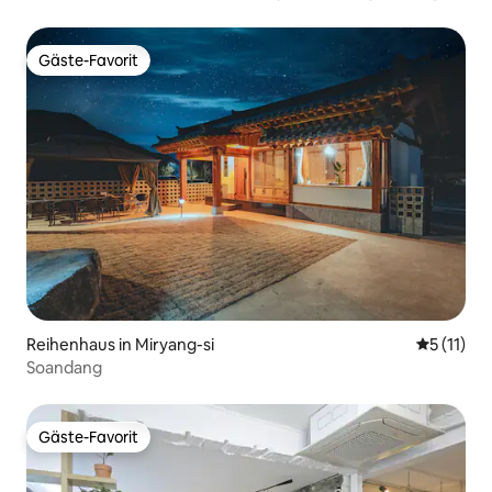
Gemütliche Unterkunft zum Buchen | Ein romantischer
Ausflug mit Büchern
Gäste-Favorit
Gäste-Favorit
Reihenhaus in Miryang-si
Durchschn
5 (11)
Soandang
Gäste-Favorit
Gäste-Favorit