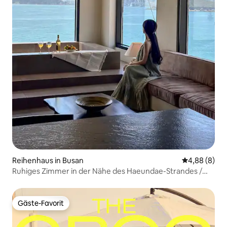
Reihenhaus in Busan
Durchschnitt
4,88 (8)
Ruhiges Zimmer in der Nähe des Haeundae-Strandes /
Ocean View 701 / Yangchang / Blue Line Park Station / Eco
Land
Gäste-Favorit
Gäste-Favorit