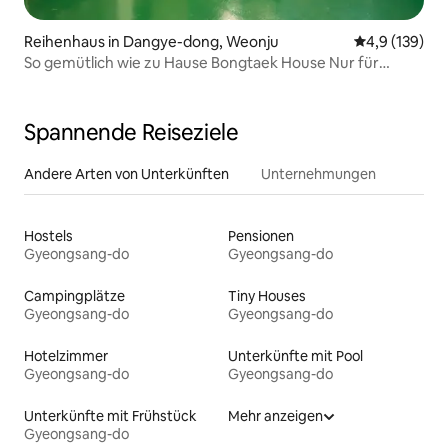
Reihenhaus in Dangye-dong, Weonju
Durchschnitt
4,9 (139)
So gemütlich wie zu Hause Bongtaek House Nur für
Ausländer Die Unterkunft ist nur für Ausländer
Spannende Reiseziele
Andere Arten von Unterkünften
Unternehmungen
Hostels
Pensionen
Gyeongsang-do
Gyeongsang-do
Campingplätze
Tiny Houses
Gyeongsang-do
Gyeongsang-do
Hotelzimmer
Unterkünfte mit Pool
Gyeongsang-do
Gyeongsang-do
Unterkünfte mit Frühstück
Mehr anzeigen
Gyeongsang-do