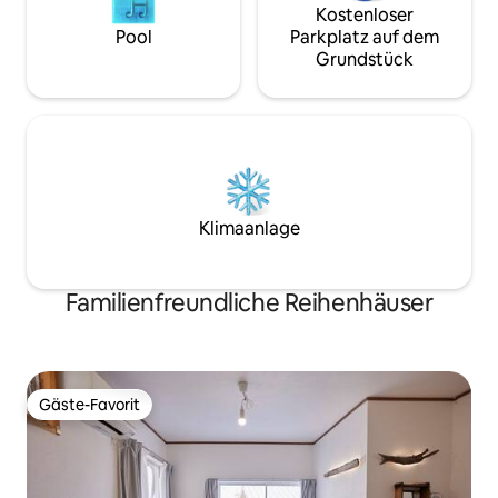
reservierte Anzahl von Personen sind,
Kostenloser
nur für ausländis
ist es im Falle eines Ereignisses
Pool
Parkplatz auf dem
untersagt, Bekannte zu betreten oder
Grundstück
zu besuchen, und die Zwangsräumung
ohne Rückerstattung ohne
Rückerstattung.
Klimaanlage
Familienfreundliche Reihenhäuser
Gäste-Favorit
Gäste-Favorit