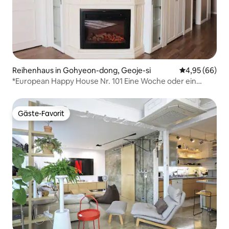
Reihenhaus in Gohyeon-dong, Geoje-si
Durchschnittl
4,95 (66)
*European Happy House Nr. 101 Eine Woche oder ein
Monat Aufenthalt usw. (Sonderangebot) möglich
Gäste-Favorit
Gäste-Favorit