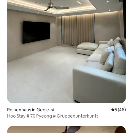
Reihenhaus in Geoje-si
Durchschni
5 (46)
Hoo Stay # 70 Pyeong # Gruppenunterkunft