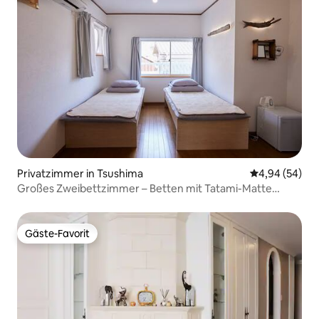
Privatzimmer in Tsushima
Durchschnittl
4,94 (54)
Großes Zweibettzimmer – Betten mit Tatami-Matte
(Stroh)
Gäste-Favorit
Gäste-Favorit