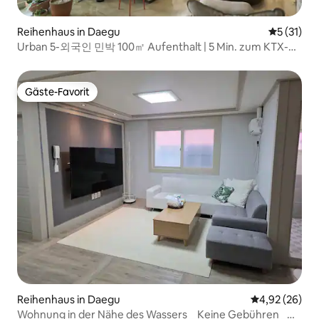
Reihenhaus in Daegu
Durchschn
5 (31)
Urban 5-외국인 민박 100㎡ Aufenthalt | 5 Min. zum KTX-
Bahnhof Dongdaegu
Gäste-Favorit
Gäste-Favorit
Reihenhaus in Daegu
Durchschnittl
4,92 (26)
Wohnung in der Nähe des Wassers _ Keine Gebühren _