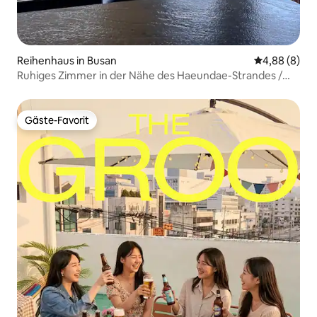
Reihenhaus in Busan
Durchschnitt
4,88 (8)
Ruhiges Zimmer in der Nähe des Haeundae-Strandes /
Ocean View 701 / Yangchang / Blue Line Park Station / Eco
Land
Gäste-Favorit
Gäste-Favorit