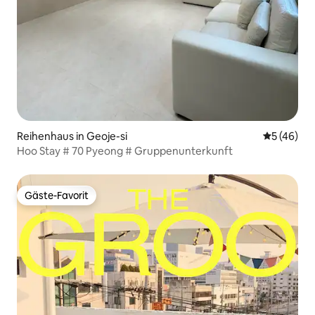
Reihenhaus in Geoje-si
Durchschni
5 (46)
Hoo Stay # 70 Pyeong # Gruppenunterkunft
Gäste-Favorit
Gäste-Favorit