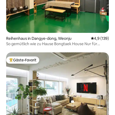
Reihenhaus in Dangye-dong, Weonju
Durchschnitt
4,9 (139)
So gemütlich wie zu Hause Bongtaek House Nur für
Ausländer Die Unterkunft ist nur für Ausländer
Gäste-Favorit
Beliebter Gäste-Favorit.