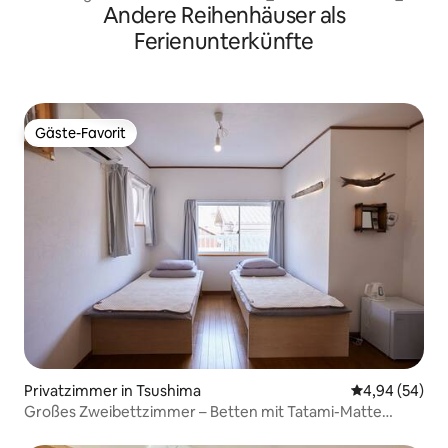
Andere Reihenhäuser als
Gepäckaufbewahrung möglich _ Später Check-out
möglich
Ferienunterkünfte
Gäste-Favorit
Gäste-Favorit
Privatzimmer in Tsushima
Durchschnittl
4,94 (54)
Großes Zweibettzimmer – Betten mit Tatami-Matte
(Stroh)