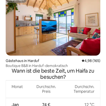
Superhost
Gästehaus in Harduf
Durchschnittli
4,98 (165)
Boutique B&B in Harduf-demokratisch
Wann ist die beste Zeit, um Haifa zu
besuchen?
Monat
Durchschn.
Durchschn.
Preis
Temperatur
Jan
74 €
12 °C