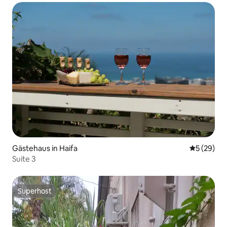
Gästehaus in Haifa
Durchschni
5 (29)
Suite 3
Superhost
Superhost