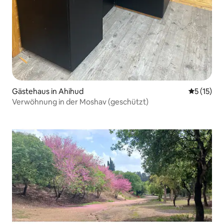
Gästehaus in Ahihud
Durchschn
5 (15)
Verwöhnung in der Moshav (geschützt)