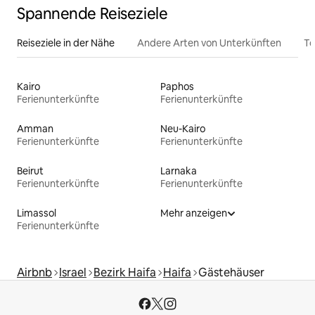
Spannende Reiseziele
Reiseziele in der Nähe
Andere Arten von Unterkünften
To
Kairo
Paphos
Ferienunterkünfte
Ferienunterkünfte
Amman
Neu-Kairo
Ferienunterkünfte
Ferienunterkünfte
Beirut
Larnaka
Ferienunterkünfte
Ferienunterkünfte
Limassol
Mehr anzeigen
Ferienunterkünfte
Airbnb
Israel
Bezirk Haifa
Haifa
Gästehäuser