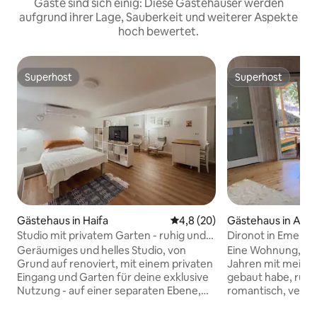
Gäste sind sich einig: Diese Gästehäuser werden
aufgrund ihrer Lage, Sauberkeit und weiterer Aspekte
hoch bewertet.
Superhost
Superhost
Superhost
Superhost
Gästehaus in Haifa
Durchschnittliche Bewertung:
4,8 (20)
Gästehaus in Alon
Studio mit privatem Garten - ruhig und
Dironot in Emek
angenehm
Geräumiges und helles Studio, von
Eine Wohnung, die
Grund auf renoviert, mit einem privaten
Jahren mit meine
Eingang und Garten für deine exklusive
gebaut habe, ruhig,
Nutzung - auf einer separaten Ebene,
romantisch, verw
schattig unter Zitrusbäumen (Abstieg
gemütlich. Umgeb