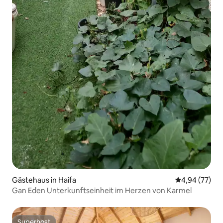
Gästehaus in Haifa
Durchschnittl
4,94 (77)
Gan Eden Unterkunftseinheit im Herzen von Karmel
Superhost