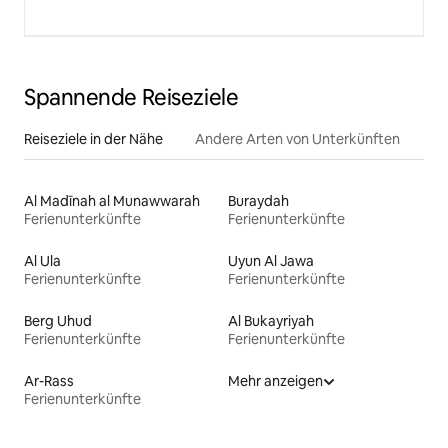
Spannende Reiseziele
Reiseziele in der Nähe
Andere Arten von Unterkünften
Al Madīnah al Munawwarah
Buraydah
Ferienunterkünfte
Ferienunterkünfte
Al Ula
Uyun Al Jawa
Ferienunterkünfte
Ferienunterkünfte
Berg Uhud
Al Bukayriyah
Ferienunterkünfte
Ferienunterkünfte
Ar-Rass
Mehr anzeigen
Ferienunterkünfte