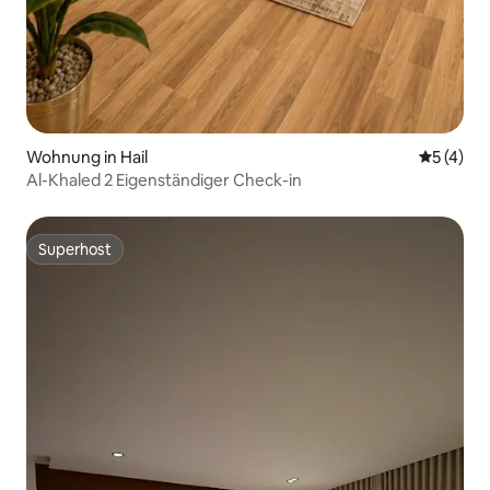
Wohnung in Hail
Durchsch
5 (4)
Al-Khaled 2 Eigenständiger Check-in
Superhost
Superhost