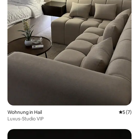
Wohnung in Hail
Durchsch
5 (7)
Luxus-Studio VIP