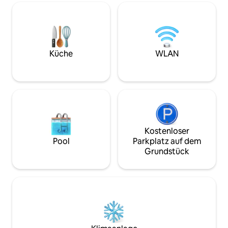
eine ruhige Atmosphäre, die dir einen
absolute Privatsphäre. Intel
privilegierten Aufenthalt bietet, egal ob
Schloss, eigenstä
für eine Geschäftsreise oder einen
separater Eingang
kurzen Urlaub
Kleiner Außengar
Sitzmöglichkeite
Gemütliches Schl
Küche
WLAN
komplett verglast
Aufenthaltsraum m
und Blick auf den 
ausgestattete Küc
Backofen und Kühl
Internet Ruhige Lage, 7 Minuten vom
Verkehrsknotenpu
Eine Minute vom 
Kostenloser
entfernt. Wir wünschen Ihnen einen
Pool
Parkplatz auf dem
angenehmen Aufe
Grundstück