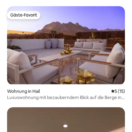
Gäste-Favorit
Gäste-Favorit
Wohnung in Hail
Durchschn
5 (15)
Luxuswohnung mit bezauberndem Blick auf die Berge in
privilegierter Lage