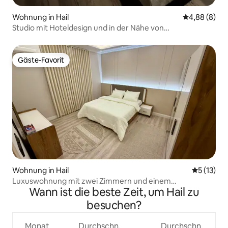
Wohnung in Hail
Durchschnitt
4,88 (8)
Studio mit Hoteldesign und in der Nähe von
Dienstleistungen
Gäste-Favorit
Gäste-Favorit
Wohnung in Hail
Durchschn
5 (13)
Luxuswohnung mit zwei Zimmern und einem
Wann ist die beste Zeit, um Hail zu
Wohnzimmer, in der Nähe des Ringes, mit allen
Genehmigungen und Verträgen
besuchen?
Monat
Durchschn.
Durchschn.