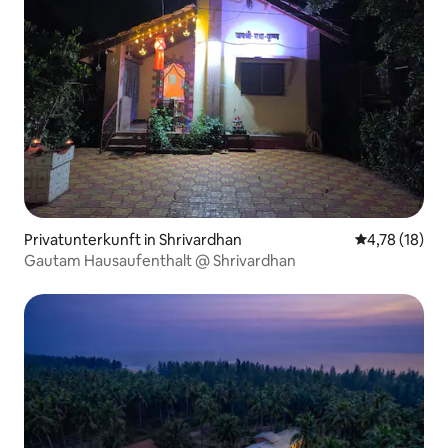
Privatunterkunft in Shrivardhan
Durchschnitt
4,78 (18)
Gautam Hausaufenthalt @ Shrivardhan