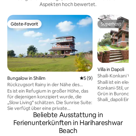
Aspekten hoch bewertet.
Gäste-Favorit
Superhost
Gäste-Favorit
Superhost
Villa in Dapoli
Shaili-Konkani Vill
Bungalow in Shilim
Durchschnittliche Bewertu
5 (9)
Strandes Tamastirt
Shaili ist ein eleg
Rückzugsort Rainy in der Nähe des
Konkani-Stil, um
Raigad Forts|Villa mit 360°-Blick auf den
Es ist ein Refugium in großer Höhe, das
Grün in Burondi, D
Hügel
für diejenigen konzipiert wurde, die
Shaili_dapoli Ein friedlicher Rückzugsort
„Slow Living“ schätzen. Die Sunrise Suite:
im Herzen der nat
Sie verfügt über eine private
von Konkan mit d
Beliebte Ausstattung in
Badewanne, in der du mit Blick auf die
Tamasthirth und L
Berge baden kannst, und eine riesige
Ferienunterkünften in Harihareshwar
Traditioneller Tou
Fenstertür, die perfekt positioniert ist,
aus modernen Ann
Beach
um den goldenen Sonnenuntergang zu
Authentische vege