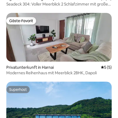
Seadeck 304: Voller Meerblick 2 Schlafzimmer mit großer
Terrasse
Gäste-Favorit
Gäste-Favorit
Privatunterkunft in Harnai
Durchsch
5 (5)
Modernes Reihenhaus mit Meerblick 2BHK, Dapoli
Superhost
Superhost