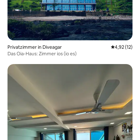
Privatzimmer in Diveagar
Durchschnitt
4,92 (12)
Das Oia-Haus: Zimmer ios (io es)