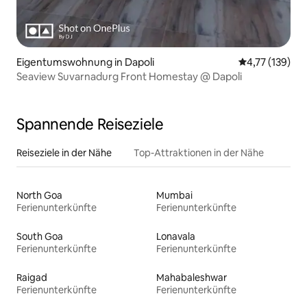
Eigentumswohnung in Dapoli
Durchschnittl
4,77 (139)
Seaview Suvarnadurg Front Homestay @ Dapoli
Spannende Reiseziele
Reiseziele in der Nähe
Top-Attraktionen in der Nähe
North Goa
Mumbai
Ferienunterkünfte
Ferienunterkünfte
South Goa
Lonavala
Ferienunterkünfte
Ferienunterkünfte
Raigad
Mahabaleshwar
Ferienunterkünfte
Ferienunterkünfte