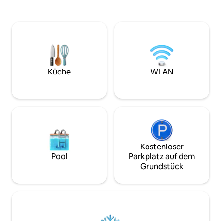
genießen. Das Glashaus: Ein
vegetarische Geri
einzigartiges Schlafzimmer im 2. Stock,
Meeresfrüchte au
das dir bequem von deinem Bett aus
der Villa zur Verf
einen 360-Grad-Blick auf das Sahyadri-
Nur für Familien,
Gebirge bietet. Die Infinity-Terrasse:
verheiratete Paare
Beginne deinen Tag mit Yoga bei
werden nur Grup
Sonnenaufgang oder verwandle sie in
berücksichtigt (d
deine private Dhaba für luftige
Küche
WLAN
sich alle Rechte vo
Abendpartys unter dem
Sternenhimmel.
Kostenloser
Pool
Parkplatz auf dem
Grundstück