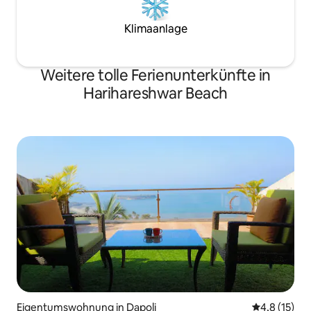
Klimaanlage
Weitere tolle Ferienunterkünfte in
Harihareshwar Beach
Eigentumswohnung in Dapoli
Durchschnit
4,8 (15)