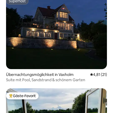
Superhost
Superhost
Übernachtungsmöglichkeit in Vaxholm
Durchschnitt
4,81 (21)
Suite mit Pool, Sandstrand & schönem Garten
Gäste-Favorit
Beliebter Gäste-Favorit.