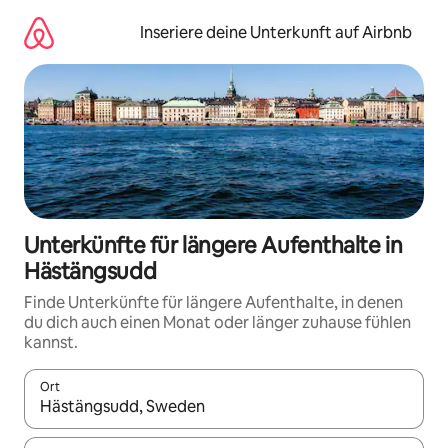
Zu
Inhalten
Inseriere deine Unterkunft auf Airbnb
springen
Unterkünfte für längere Aufenthalte in
Hästängsudd
Finde Unterkünfte für längere Aufenthalte, in denen
du dich auch einen Monat oder länger zuhause fühlen
kannst.
Ort
Wenn Ergebnisse verfügbar sind, navigiere mit den Pfeiltaste