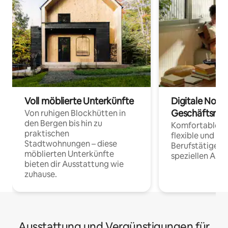
Voll möblierte Unterkünfte
Digitale Noma
Geschäftsrei
Von ruhigen Blockhütten in
den Bergen bis hin zu
Komfortable Un
praktischen
flexible und o
Stadtwohnungen – diese
Berufstätige 
möblierten Unterkünfte
speziellen Arbe
bieten dir Ausstattung wie
zuhause.
Ausstattung und Vergünstigungen für