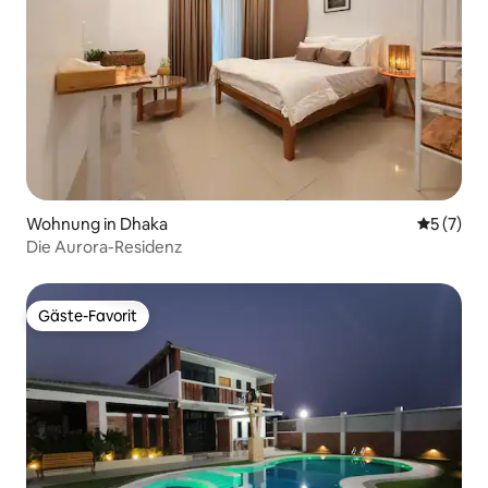
Wohnung in Dhaka
Durchsch
5 (7)
Die Aurora-Residenz
Gäste-Favorit
Gäste-Favorit