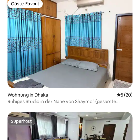
Gäste-Favorit
Gäste-Favorit
Wohnung in Dhaka
Durchschni
5 (20)
Ruhiges Studio in der Nähe von Shaymoli (gesamte
Wohnung)
Superhost
Superhost