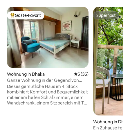
Gäste-Favorit
Superhost
Beliebter Gäste-Favorit.
Superhost
Wohnung in Dhaka
Durchschnittliche Bewertun
5 (36)
Ganze Wohnung in der Gegend von
Gulshan-1
Dieses gemütliche Haus im 4. Stock
kombiniert Komfort und Bequemlichkeit
mit einem hellen Schlafzimmer, einem
Wandschrank, einem Sitzbereich mit TV,
einem Gebetsraum, einem Arbeitsplatz
und einem Essbereich. Die Küche
verfügt über einen Kühlschrank, einen
Wohnung in Dhak
Backofen und einen HI-TECH-
Ein Zuhause fern 