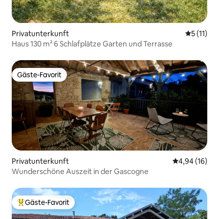
Privatunterkunft
Durchschn
5 (11)
Haus 130 m² 6 Schlafplätze Garten und Terrasse
Gäste-Favorit
Gäste-Favorit
Privatunterkunft
Durchschnitt
4,94 (16)
Wunderschöne Auszeit in der Gascogne
Gäste-Favorit
Beliebter Gäste-Favorit.