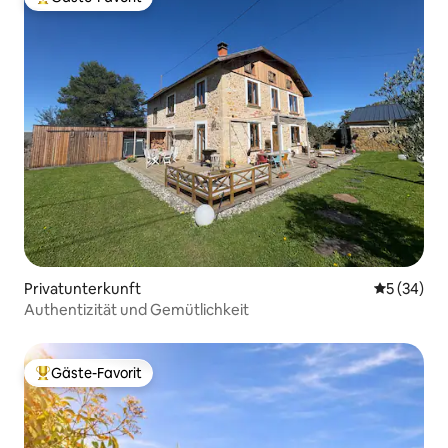
Beliebter Gäste-Favorit.
Privatunterkunft
Durchschni
5 (34)
Authentizität und Gemütlichkeit
Gäste-Favorit
Beliebter Gäste-Favorit.