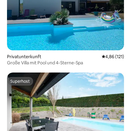
Privatunterkunft
Durchschnittl
4,86 (121)
Große Villa mit Pool und 4-Sterne-Spa
Superhost
Superhost