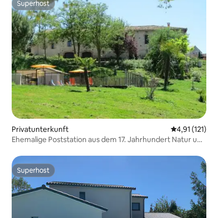
Superhost
Superhost
Privatunterkunft
Durchschnittl
4,91 (121)
Ehemalige Poststation aus dem 17. Jahrhundert Natur und
Cocagne
Superhost
Superhost