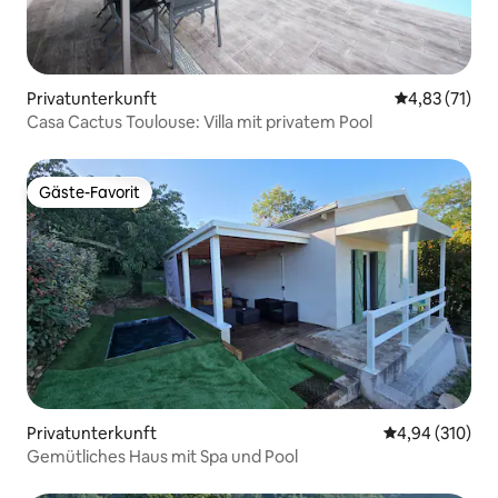
Privatunterkunft
Durchschnitt
4,83 (71)
Casa Cactus Toulouse: Villa mit privatem Pool
Gäste-Favorit
Gäste-Favorit
Privatunterkunft
Durchschnittli
4,94 (310)
Gemütliches Haus mit Spa und Pool