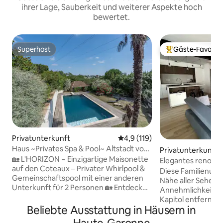
ihrer Lage, Sauberkeit und weiterer Aspekte hoch
bewertet.
Superhost
Gäste-Favorit
Superhost
Beliebter Gäste-F
Privatunterkunft
Durchschnittliche Bewertung:
4,9 (119)
Haus ~Privates Spa & Pool~ Altstadt von
Privatunterkunft
Toulouse
🏡 L'HORIZON ~ Einzigartige Maisonette
Elegantes renovie
auf den Coteaux – Privater Whirlpool &
Diese Familienunte
Gemeinschaftspool mit einer anderen
Nähe aller Sehens
Unterkunft für 2 Personen 🏡 Entdecken
Annehmlichkeiten
Sie dieses atypische Haus in Vieille-
Kapitol entfernt! 
Toulouse, 15 Minuten vom Zentrum von
Beliebte Ausstattung in Häusern in
von einem Archite
Toulouse entfernt: Atemberaubender
bietet es 3 Schla