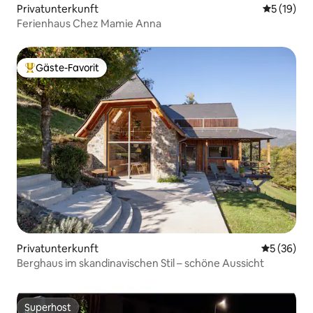
Privatunterkunft
Durchschn
5 (19)
Ferienhaus Chez Mamie Anna
Gäste-Favorit
Beliebter Gäste-Favorit.
Privatunterkunft
Durchschni
5 (36)
Berghaus im skandinavischen Stil – schöne Aussicht
Superhost