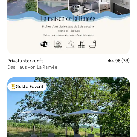
Privatunterkunft
Durchschnittl
4,95 (78)
Das Haus von La Ramée
Gäste-Favorit
Beliebter Gäste-Favorit.