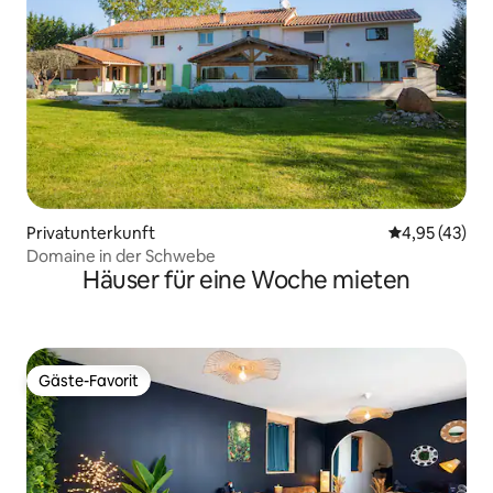
Privatunterkunft
Durchschnitt
4,95 (43)
Domaine in der Schwebe
Häuser für eine Woche mieten
Gäste-Favorit
Gäste-Favorit