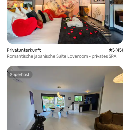
Privatunterkunft
Durchschn
5 (45)
Romantische japanische Suite Loveroom - privates SPA
Superhost
Superhost