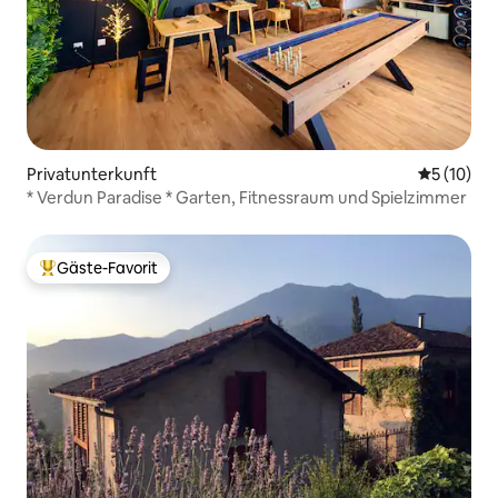
Privatunterkunft
Durchschn
5 (10)
* Verdun Paradise * Garten, Fitnessraum und Spielzimmer
Gäste-Favorit
Beliebter Gäste-Favorit.