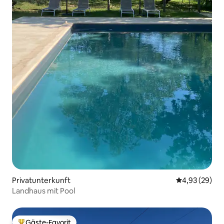
Privatunterkunft
Durchschnittl
4,93 (29)
Landhaus mit Pool
Gäste-Favorit