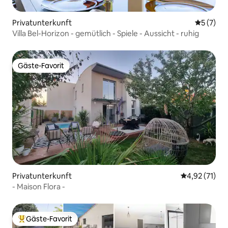
Privatunterkunft
Durchsch
5 (7)
Villa Bel-Horizon - gemütlich - Spiele - Aussicht - ruhig
Gäste-Favorit
Gäste-Favorit
Privatunterkunft
Durchschnitt
4,92 (71)
- Maison Flora -
Gäste-Favorit
Beliebter Gäste-Favorit.