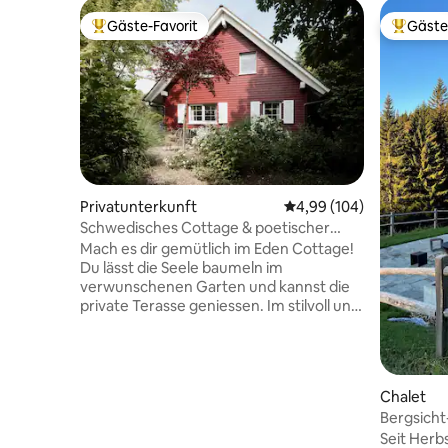
Gäste-Favorit
Gäste
Beliebter Gäste-Favorit.
Beliebte
Privatunterkunft
Durchschnittliche Bewe
4,99 (104)
Schwedisches Cottage & poetischer
Garten
Mach es dir gemütlich im Eden Cottage!
Du lässt die Seele baumeln im
verwunschenen Garten und kannst die
private Terasse geniessen. Im stilvoll und
mit Liebe eingerichteten Haus fühlst du
dich sofort willkommen. Die Küche ist
perfekt ausgestattet. Entdecke das
berühmte mittelalterliche Städtchen und
Chalet
die wunderschöne Region um Rhein und
Bergsicht
Bodensee. Schnelles Internet ist
Seit Herb
vorhanden, ebenso In- und