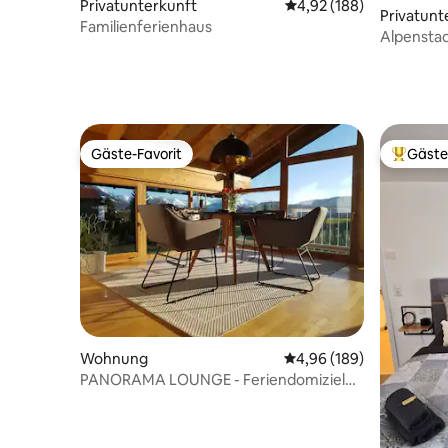
Privatunterkunft
Durchschnittliche Bewe
4,92 (188)
Privatunt
Familienferienhaus
Alpenstad
Gäste-Favorit
Gäste
Gäste-Favorit
Beliebte
Wohnung
Durchschnittliche Bewe
4,96 (189)
PANORAMA LOUNGE - Feriendomiziel
im Allgäu