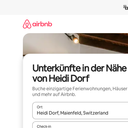
Zu
Inhalten
springen
Unterkünfte in der Nähe
von Heidi Dorf
Buche einzigartige Ferienwohnungen, Häuser
und mehr auf Airbnb.
Ort
Wenn Ergebnisse verfügbar sind, navigiere mit d
Check-in