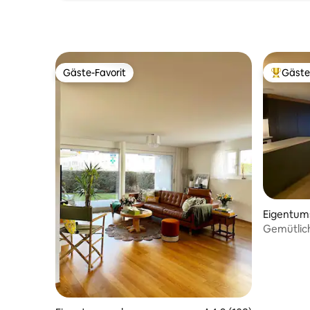
Gäste-Favorit
Gäste
Gäste-Favorit
Beliebte
Eigentu
Gemütlich
Pool/Sau