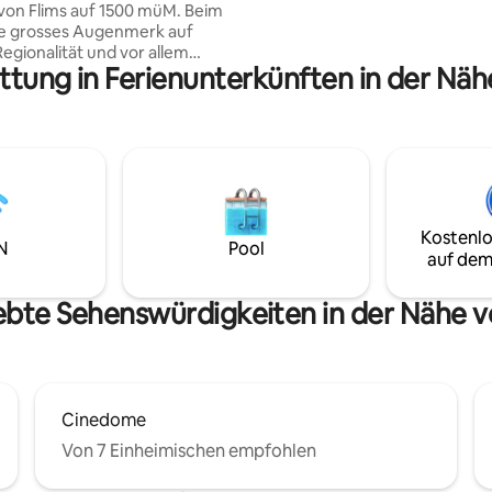
von Flims auf 1500 müM. Beim
Arlberg, der über Schröcken / 
e grosses Augenmerk auf
durch direkte Seilbahnanbindu
Regionalität und vor allem
verbunden ist.
ttung in Ferienunterkünften in der Näh
keit gelegt, sowie Liebe zum
as sind die Zutaten, die unser
o einzigartig machen! Die
e Lage verspricht ganzjährig
und Erholung, Ski-In und Ski-
inter sowie im Sommer,
der Biketouren vor der
fernab von Hektik und Lärm.
Kostenlo
 du den Urlaub in unserem
N
Pool
auf dem
ichtig geniessen.
ebte Sehenswürdigkeiten in der Nähe v
Cinedome
Von 7 Einheimischen empfohlen