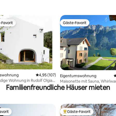
ertung: 4,9 von 5, 108 Bewertungen
-Favorit
Gäste-Favorit
r Gäste-Favorit.
Gäste-Favorit
rtung: 4,97 von 5, 197 Bewertungen
mswohnung
Durchschnittliche Bewertung: 4,95 von 5, 1
4,95 (107)
Eigentumswohnung
D
dige Wohnung in Rudolf Olgiati
Maisonette mit Sauna, Whirlwa
Familienfreundliche Häuser mieten
Berg- &Seesicht!
vorit
Gäste-Favorit
vorit
Beliebter Gäste-Favorit.