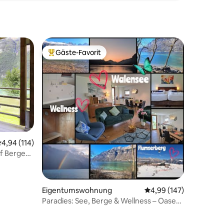
Gäste-Favorit
Beliebter Gäste-Favorit.
urchschnittliche Bewertung: 4,94 von 5, 114 Bewertungen
4,94 (114)
f Berge
20 Bewertungen
Eigentumswohnung
Durchschnittliche Bew
4,99 (147)
Paradies: See, Berge & Wellness – Oase
am Walensee