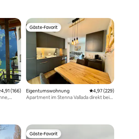
Gäste-Favorit
Gäste-Favorit
07 Bewertungen
urchschnittliche Bewertung: 4,91 von 5, 166 Bewertungen
4,91 (166)
Eigentumswohnung
Durchschnittliche Bew
4,97 (229)
nne,
Apartment im Stenna Vallada direkt bei
Bergbahnen
Gäste-Favorit
Gäste-Favorit