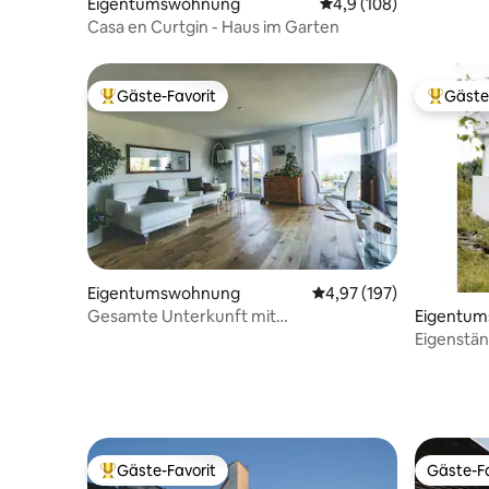
Eigentumswohnung
Durchschnittliche Bew
4,9 (108)
Casa en Curtgin - Haus im Garten
Gäste-Favorit
Gäste
Beliebter Gäste-Favorit.
Beliebte
Eigentumswohnung
Durchschnittliche Bewe
4,97 (197)
Gesamte Unterkunft mit
Eigentu
wunderschöner Aussicht
Eigenstän
Haus
Gäste-Favorit
Gäste-Fa
Beliebter Gäste-Favorit.
Gäste-Fa