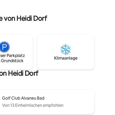
Warth
erstrahlt es in einer traumhaften Berg-
ng
und Hügelkulisse – ein wahrer
Rückzugsort für die Seele.
e von Heidi Dorf
ser Parkplatz
Klimaanlage
 Grundstück
on Heidi Dorf
Golf Club Alvaneu Bad
Von 13 Einheimischen empfohlen