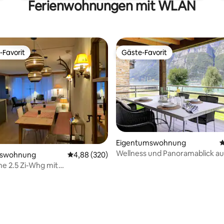
Ferienwohnungen mit WLAN
-Favorit
Gäste-Favorit
r Gäste-Favorit.
Gäste-Favorit
Eigentumswohnung
D
Wellness und Panoramablick au
mswohnung
Durchschnittliche Bewertung: 4,88 von 5, 3
4,88 (320)
und Walensee
e 2.5 Zi-Whg mit
na/Balkon/Garage