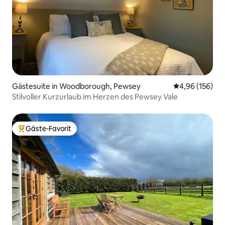
Gästesuite in Woodborough, Pewsey
Durchschnittli
4,96 (156)
Stilvoller Kurzurlaub im Herzen des Pewsey Vale
Gäste-Favorit
Beliebter Gäste-Favorit.