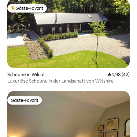
Gäste-Favorit
Beliebter Gäste-Favorit.
Scheune in Wilcot
Durchschnittl
4,98 (42)
Luxuriöse Scheune in der Landschaft von Wiltshire
Gäste-Favorit
Gäste-Favorit