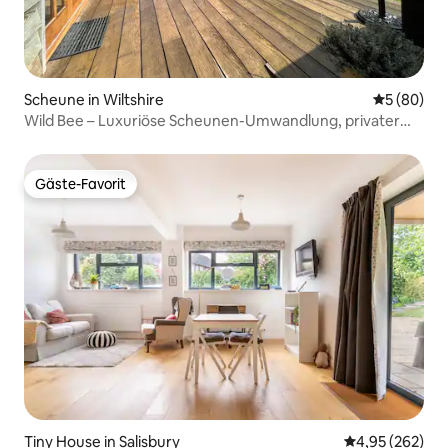
Scheune in Wiltshire
Durchschni
5 (80)
Wild Bee – Luxuriöse Scheunen-Umwandlung, privater
Garten!
Gäste-Favorit
Gäste-Favorit
Tiny House in Salisbury
Durchschnittli
4,95 (262)