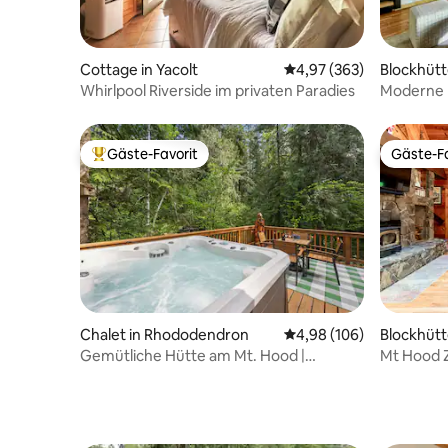
Cottage in Yacolt
Durchschnittliche Bewe
4,97 (363)
Blockhüt
n
Whirlpool Riverside im privaten Paradies
Moderne H
Spazierga
Gäste-Favorit
Gäste-Fa
Beliebter Gäste-Favorit.
Gäste-Fa
Chalet in Rhododendron
Durchschnittliche Bewe
4,98 (106)
Blockhüt
n
Gemütliche Hütte am Mt. Hood |
Mt Hood Z
Whirlpool • 7 Schlafplätze
Haustierf