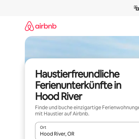
Zu
Inhalten
springen
Haustierfreundliche
Ferienunterkünfte in
Hood River
Finde und buche einzigartige Ferienwohnung
mit Haustier auf Airbnb.
Ort
Wenn Ergebnisse verfügbar sind, navigiere mit d