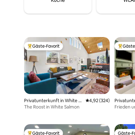
Küche
WLA
Gäste-Favorit
Gäste
Beliebter Gäste-Favorit.
Beliebte
Privatunterkunft in White Sa
Durchschnittliche Bewe
4,92 (324)
Privatunt
lmon
ood
The Roost in White Salmon
Frieden u
Hood-
Wanderun
Gäste-Favorit
Gäste-Fa