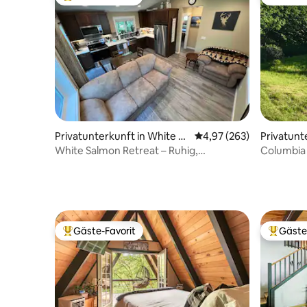
Beliebter Gäste-Favorit.
Gäste-Fa
Privatunterkunft in White Sa
Durchschnittliche Bewe
4,97 (263)
Privatunt
lmon
White Salmon Retreat – Ruhig,
Columbia 
haustierfreundlich
Gäste-Favorit
Gäste
Beliebter Gäste-Favorit.
Beliebte