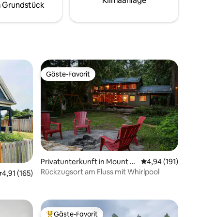
Klimaanlage
 Grundstück
en bieten
Meilen zur
nd 10
Gäste-Favorit
Gäste-Favorit
16 Bewertungen
Privatunterkunft in Mount H
Durchschnittliche Bew
4,94 (191)
ood Village
Rückzugsort am Fluss mit Whirlpool
urchschnittliche Bewertung: 4,91 von 5, 165 Bewertungen
4,91 (165)
zeiten
Gäste-Favorit