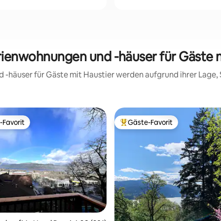
rienwohnungen und -häuser für Gäste m
d -häuser für Gäste mit Haustier werden aufgrund ihrer Lage
-Favorit
Gäste-Favorit
r Gäste-Favorit.
Beliebter Gäste-Favorit.
rtung: 4,82 von 5, 223 Bewertungen