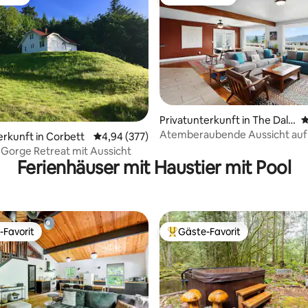
vorit
Gäste-Favorit
Privatunterkunft in The Dall
D
es
Atemberaubende Aussicht auf 
rtung: 4,97 von 5, 263 Bewertungen
erkunft in Corbett
Durchschnittliche Bewertung: 4,94 von 5, 3
4,94 (377)
Schlucht • Whirlpool • Zentrale
Gorge Retreat mit Aussicht
Klimaanlage
Ferienhäuser mit Haustier mit Pool
-Favorit
Gäste-Favorit
r Gäste-Favorit.
Beliebter Gäste-Favorit.