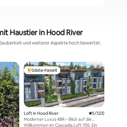
it Haustier in Hood River
, Sauberkeit und weiterer Aspekte hoch bewertet.
Gästesui
Gäste-Favorit
Gäste-F
Beliebter Gäste-Favorit.
Gäste-F
Deluxe-G
Sommeru
Deluxe-Su
und Colum
Meile vo
Umgeben 
Schlucht
Whirlpool
Eingang;
Loft in Hood River
Durchschnittliche 
5 (123)
Küche, B
Moderner Luxus 4BR – Blick auf die
Queensiz
Schlucht – Spaziergang in die Innenstadt
Willkommen im Cascadia Loft 705. Ein