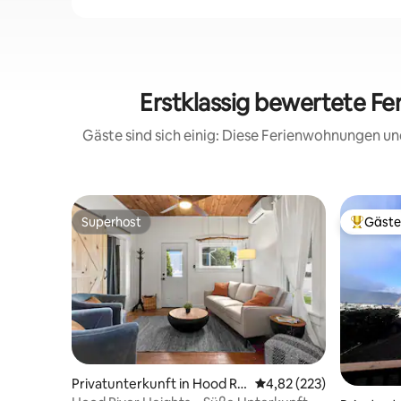
Erstklassig bewertete Fe
Gäste sind sich einig: Diese Ferienwohnungen un
Superhost
Gäste
Superhost
Beliebte
Privatunterkunft in Hood Riv
Durchschnittliche Bewe
4,82 (223)
er