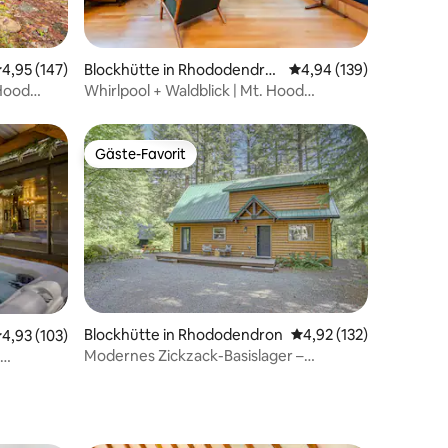
37 Bewertungen
urchschnittliche Bewertung: 4,95 von 5, 147 Bewertungen
4,95 (147)
Blockhütte in Rhododendro
Durchschnittliche Bew
4,94 (139)
n
Hood
Whirlpool + Waldblick | Mt. Hood
Kurzurlaub
Gäste-Favorit
Gäste-Favorit
60 Bewertungen
Blockhütte in Rhododendron
Durchschnittliche Bew
4,92 (132)
urchschnittliche Bewertung: 4,93 von 5, 103 Bewertungen
4,93 (103)
Modernes Zickzack-Basislager –
Whirlpool – Welpen willkommen!