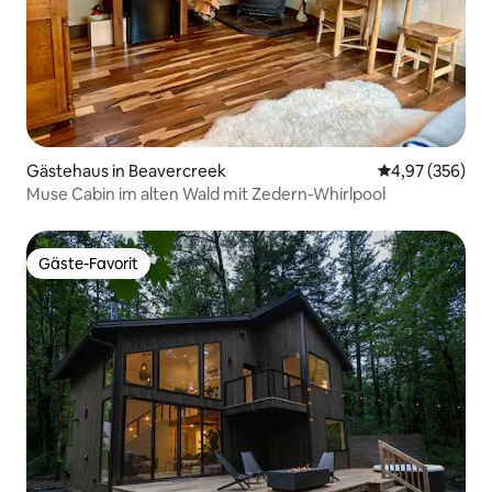
Gästehaus in Beavercreek
Durchschnittli
4,97 (356)
Muse Cabin im alten Wald mit Zedern-Whirlpool
Gäste-Favorit
Gäste-Favorit