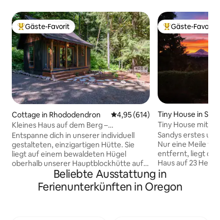
Gäste-Favorit
Gäste-Favorit
Beliebter Gäste-Favorit.
Beliebter Gäste-F
Tiny House in San
Cottage in Rhododendron
Durchschnittliche Bewertung: 4
4,95 (614)
Tiny House mit Bl
Kleines Haus auf dem Berg –
Hood!
geräumiges Tiny House
Sandys erstes und
Entspanne dich in unserer individuell
Nur eine Meile vo
gestalteten, einzigartigen Hütte. Sie
entfernt, liegt die
liegt auf einem bewaldeten Hügel
Haus auf 23 Hektar
oberhalb unserer Hauptblockhütte auf
Beliebte Ausstattung in
ruhige, private 
einem 4 Acres großen, privaten,
einfachem Zugan
bewaldeten Grundstück, das an den
Ferienunterkünften in Oregon
Abenteuer. Das Ti
Mount Hood National Forest grenzt. Die
eigenen Raum und
Hütte ist für ganzjährigen Komfort
atemberaubenden B
konzipiert und verfügt über eine
Haube, mit unser
Klimaanlage für wärmere Sommertage.