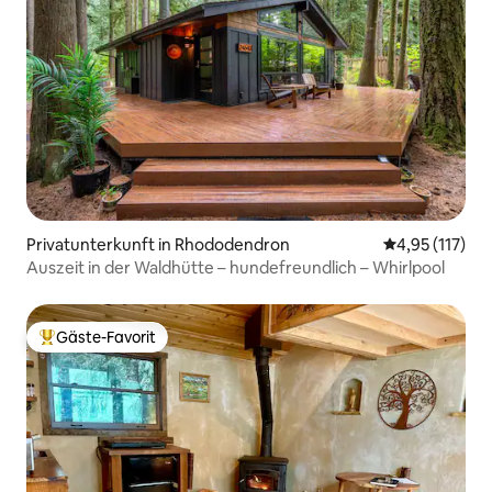
Privatunterkunft in Rhododendron
Durchschnittl
4,95 (117)
Auszeit in der Waldhütte – hundefreundlich – Whirlpool
Gäste-Favorit
Beliebter Gäste-Favorit.