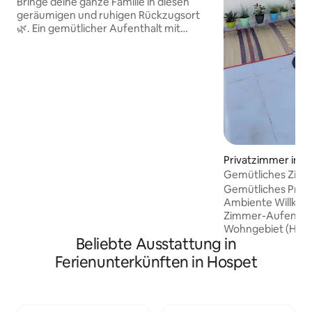
Bringe deine ganze Familie in diesen
geräumigen und ruhigen Rückzugsort
🌿. Ein gemütlicher Aufenthalt mit
göttlichen Vibes, perfekt zum
Entspannen, nachdem du die Wunder
von Hampi und seiner Umgebung
erkundet hast. 🏡💫 🕉️ Warum du bei uns
übernachten solltest Unser Zuhause ist
für Familien, Paare und Gruppen
konzipiert, die Komfort, viel Platz und
einen Hauch von Gelassenheit
wünschen. Erlebe eine friedliche
Privatzimmer in 
Atmosphäre, herzliche
Gastfreundschaft und eine gute
Gemütliches Zim
Anbindung an alle wichtigen
Gemütliches Priv
Sehenswürdigkeiten. Perfekt für alle, die
Ambiente Willkom
sowohl Entspannung als auch
Zimmer-Aufenthal
Abenteuer suchen! 🌸
Wohngebiet (Hosp
Beliebte Ausstattung in
perfekt für Allein
Familien. Das Zim
Ferienunterkünften in Hospet
geräumiges 1 Doppe
zusätzliche Matrat
Bettwäsche, gute 
natürlichem Licht