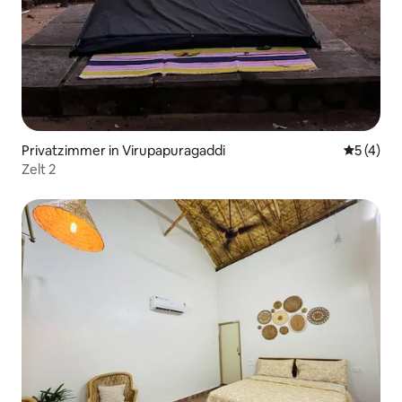
Privatzimmer in Virupapuragaddi
Durchsch
5 (4)
Zelt 2