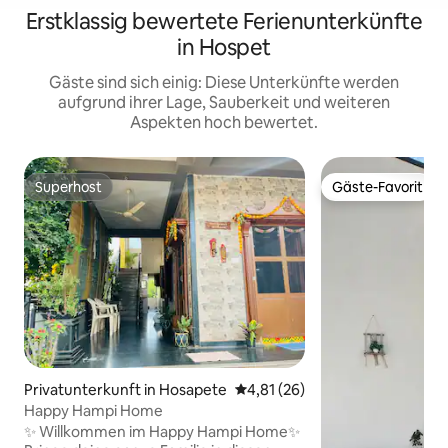
Erstklassig bewertete Ferienunterkünfte
in Hospet
Gäste sind sich einig: Diese Unterkünfte werden
aufgrund ihrer Lage, Sauberkeit und weiteren
Aspekten hoch bewertet.
Superhost
Gäste-Favorit
Superhost
Gäste-Favorit
Privatunterkunft in Hosapete
Durchschnittliche Bewertung: 
4,81 (26)
Happy Hampi Home
✨ Willkommen im Happy Hampi Home✨