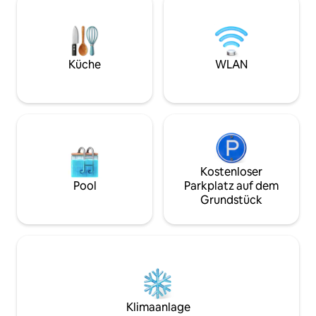
gemütliche Atmos
Zimmerpflanzen, s
und einer Grundau
Sitzbereich im Fr
für einen entspan
Küche
WLAN
Ideal für diejenige
budgetfreundliche
Rückzugsort such
Kostenloser
Pool
Parkplatz auf dem
Grundstück
Klimaanlage