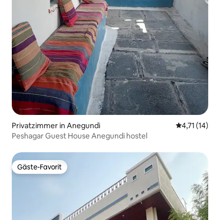
Privatzimmer in Anegundi
Durchschnitt
4,71 (14)
Peshagar Guest House Anegundi hostel
Gäste-Favorit
Gäste-Favorit