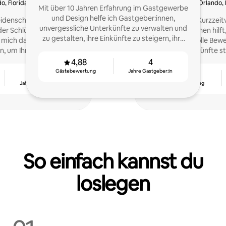
o, Florida
Orlando, 
Mit über 10 Jahren Erfahrung im Gastgewerbe
und Design helfe ich Gastgeber:innen,
eidenschaft für den
Spezialist:in für Kurzze
unvergessliche Unterkünfte zu verwalten und
der Schlüssel zu meinem
Gastgeber:innen hilft
zu gestalten, ihre Einkünfte zu steigern, ihre
e mich darauf, mit Ihnen
maximieren, tolle Bew
Kalender zu füllen und sich von anderen
um Ihre Ziele in dieser
und ihre Unterkünfte st
abzuheben.
u erreichen.
4,88
4
Gästebewertung
Jahre Gastgeber:in
7
4,84
Jahre Gastgeber:in
Gästebewertung
So einfach kannst du
loslegen