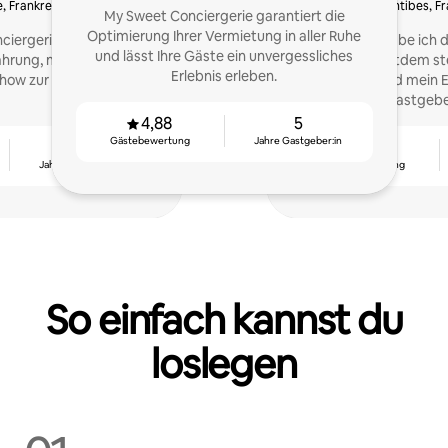
, Frankreich
Antibes, Fr
My Sweet Conciergerie garantiert die
Optimierung Ihrer Vermietung in aller Ruhe
ciergerie de Marie stelle
Vor 10 Jahren habe ich
und lässt Ihre Gäste ein unvergessliches
fahrung, meine Dynamik
begonnen. Seitdem ste
Erlebnis erleben.
how zur Verfügung.
Erfahrung und mein 
Dienst von Gastgebe
4,88
5
Gästebewertung
Jahre Gastgeber:in
4
4,85
Jahre Gastgeber:in
Gästebewertung
So einfach kannst du
loslegen