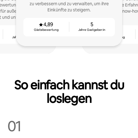
zu verbessern und zu verwalten, um ihre
Bewertungen und zeige
ich Ihnen meine Erfah
Einkünfte zu steigern.
für außergewöhnliche
und mein Know-how
 und unvergessliche
 Gästen. Seit 2016!
4,89
5
Gästebewertung
Jahre Gastgeber:in
5
4,86
Jahre Gastgeber:in
Gästebewertung
So einfach kannst du
loslegen
01