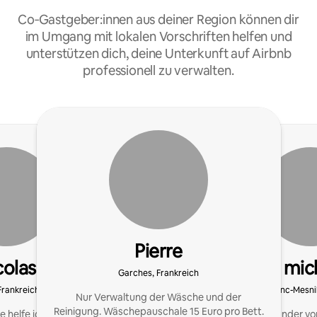
Co‑Gastgeber:innen aus deiner Region können dir
im Umgang mit lokalen Vorschriften helfen und
unterstützen dich, deine Unterkunft auf Airbnb
professionell zu verwalten.
Pierre
colas
mic
Garches, Frankreich
 Frankreich
Le Blanc-Mesnil
Nur Verwaltung der Wäsche und der
Reinigung. Wäschepauschale 15 Euro pro Bett.
e helfe ich Eigentümern
Michel, Gründer vo