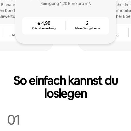
Reinigung 1,20 Euro pro m².
re Einnahmen durch
leidenschaftlicher Im
en Kundenservice zu
verwalten Ihre Immobilie
-Bewertung garantiert!
menschlicher Eben
4,98
2
Gästebewertung
Jahre Gastgeber:in
9
4,88
Jahre Gastgeber:in
Gästebewertung
So einfach kannst du
loslegen
01