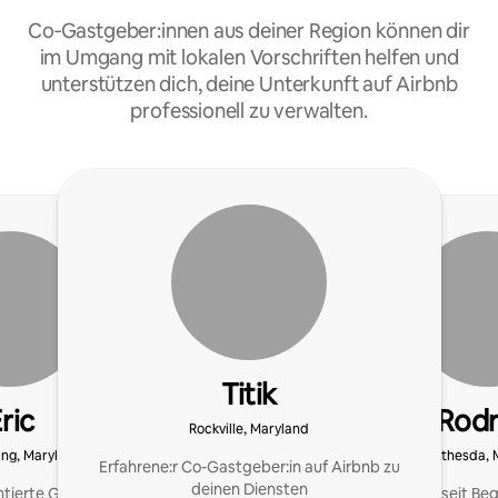
Co‑Gastgeber:innen aus deiner Region können dir
im Umgang mit lokalen Vorschriften helfen und
unterstützen dich, deine Unterkunft auf Airbnb
professionell zu verwalten.
Titik
ric
Rodr
Rockville, Maryland
ring, Maryland
Bethesda, 
Erfahrene:r Co-Gastgeber:in auf Airbnb zu
deinen Diensten
entierte Gastgeberin und
Als Superhost seit B